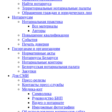
Найти нотариуса
Территориальные нотариальные палаты
Обращения граждан и юридических лиц
Нотариусам
Нотариальная практика
Все материалы
Авторы
Повышение квалификации
События
Печать доверия
Госорганам и организациям
Нормативные акты
Нотариусы Беларуси
Нотариальные конторы
Белорусская нотариальная палата
Закупки
Для СМИ
Пресс-релизы
Контакты пресс-службы
Медика-кит
Символика
Руководство БНП
Видео о нотариате
Имиджевые фотографии
Об использовании материалов сайта