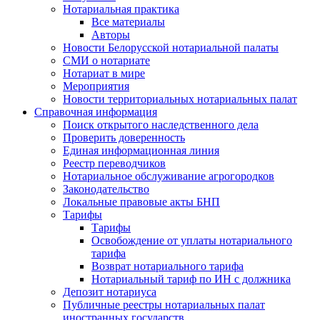
Нотариальная практика
Все материалы
Авторы
Новости Белорусской нотариальной палаты
СМИ о нотариате
Нотариат в мире
Мероприятия
Новости территориальных нотариальных палат
Справочная информация
Поиск открытого наследственного дела
Проверить доверенность
Единая информационная линия
Реестр переводчиков
Нотариальное обслуживание агрогородков
Законодательство
Локальные правовые акты БНП
Тарифы
Тарифы
Освобождение от уплаты нотариального
тарифа
Возврат нотариального тарифа
Нотариальный тариф по ИН с должника
Депозит нотариуса
Публичные реестры нотариальных палат
иностранных государств