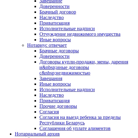
Завещание
Доверенности
Брачный договор
Наследство
Приватизация
Исполнительные надписи
Отчуждение недвижимого имущества
Иные вопросы
Нотариус отвечает
Брачные договоры
Доверенности
Договоры купли-продажи, мены, дарения
и&nbsp;иные договоры
с&nbsp;недвижимостью
Завещания
Иные вопросы
Исполнительные надписи
Наследство
Приватизация
Прочие договоры
Согласия
Согласия на выезд ребенка за пределы
Республики Беларусь
Соглашения об уплате алиментов
Нотариальный архив