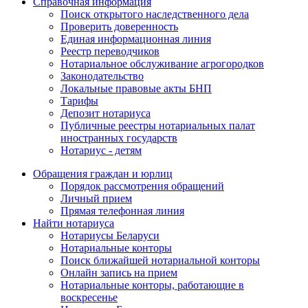
Справочная информация
Поиск открытого наследственного дела
Проверить доверенность
Единая информационная линия
Реестр переводчиков
Нотариальное обслуживание агрогородков
Законодательство
Локальные правовые акты БНП
Тарифы
Депозит нотариуса
Публичные реестры нотариальных палат
иностранных государств
Нотариус - детям
Обращения граждан и юрлиц
Порядок рассмотрения обращений
Личный прием
Прямая телефонная линия
Найти нотариуса
Нотариусы Беларуси
Нотариальные конторы
Поиск ближайшей нотариальной конторы
Онлайн запись на прием
Нотариальные конторы, работающие в
воскресенье