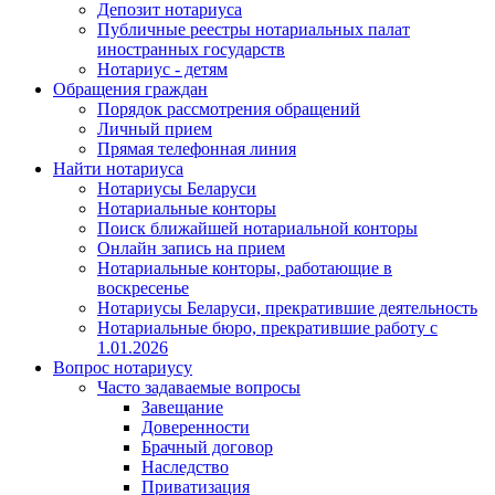
Депозит нотариуса
Публичные реестры нотариальных палат
иностранных государств
Нотариус - детям
Обращения граждан
Порядок рассмотрения обращений
Личный прием
Прямая телефонная линия
Найти нотариуса
Нотариусы Беларуси
Нотариальные конторы
Поиск ближайшей нотариальной конторы
Онлайн запись на прием
Нотариальные конторы, работающие в
воскресенье
Нотариусы Беларуси, прекратившие деятельность
Нотариальные бюро, прекратившие работу с
1.01.2026
Вопрос нотариусу
Часто задаваемые вопросы
Завещание
Доверенности
Брачный договор
Наследство
Приватизация