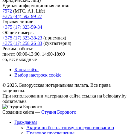
юридических лиц)
Единая информационная линия:
7572
(МТС, A1, Life)
+375 (44) 592-99-27
Горячая линия:
+375 (17) 323-59-34
Общие номера:
+375 (17) 323-38-23
(приемная)
+375 (17) 258-26-83
(бухгалтерия)
Режим работы:
пн-пт: 09:00-13:00, 14:00-18:00
сб, вс: выходные
Карта сайта
Выбор настроек cookie
© 2025, Белорусская нотариальная палата. Все права
защищены.
При использовании материалов сайта ссылка на belnotary.by
обязательна
Создание сайта —
Студия Борового
Гражданам
Акции по бесплатному консультированию
Правовое просвещение