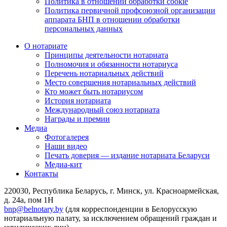
Политика в отношении обработки cookie
Политика первичной профсоюзной организации
аппарата БНП в отношении обработки
персональных данных
О нотариате
Принципы деятельности нотариата
Полномочия и обязанности нотариуса
Перечень нотариальных действий
Место совершения нотариальных действий
Кто может быть нотариусом
История нотариата
Международный союз нотариата
Награды и премии
Медиа
Фотогалерея
Наши видео
Печать доверия — издание нотариата Беларуси
Медиа-кит
Контакты
220030, Республика Беларусь, г. Минск, ул. Красноармейская,
д. 24а, пом 1Н
bnp@belnotary.by
(для корреспонденции в Белорусскую
нотариальную палату, за исключением обращений граждан и