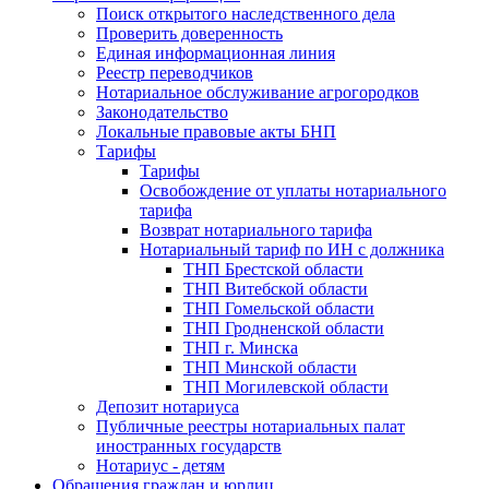
Поиск открытого наследственного дела
Проверить доверенность
Единая информационная линия
Реестр переводчиков
Нотариальное обслуживание агрогородков
Законодательство
Локальные правовые акты БНП
Тарифы
Тарифы
Освобождение от уплаты нотариального
тарифа
Возврат нотариального тарифа
Нотариальный тариф по ИН с должника
ТНП Брестской области
ТНП Витебской области
ТНП Гомельской области
ТНП Гродненской области
ТНП г. Минска
ТНП Минской области
ТНП Могилевской области
Депозит нотариуса
Публичные реестры нотариальных палат
иностранных государств
Нотариус - детям
Обращения граждан и юрлиц