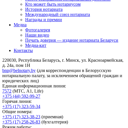
Кто может быть нотариусом
История нотариата
Международный союз нотариата
Награды и премии
Медиа
Фотогалерея
Наши видео
Печать доверия — издание нотариата Беларуси
Медиа-кит
Контакты
220030, Республика Беларусь, г. Минск, ул. Красноармейская,
д. 24а, пом 1Н
bnp@belnotary.by
(для корреспонденции в Белорусскую
нотариальную палату, за исключением обращений граждан и
юридических лиц)
Единая информационная линия:
7572
(МТС, A1, Life)
+375 (44) 592-99-27
Горячая линия:
+375 (17) 323-59-34
Общие номера:
+375 (17) 323-38-23
(приемная)
+375 (17) 258-26-83
(бухгалтерия)
Режим работы: