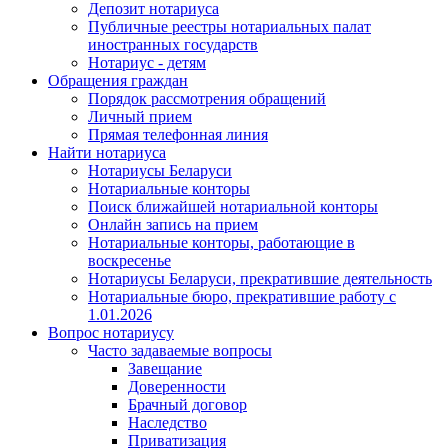
Депозит нотариуса
Публичные реестры нотариальных палат
иностранных государств
Нотариус - детям
Обращения граждан
Порядок рассмотрения обращений
Личный прием
Прямая телефонная линия
Найти нотариуса
Нотариусы Беларуси
Нотариальные конторы
Поиск ближайшей нотариальной конторы
Онлайн запись на прием
Нотариальные конторы, работающие в
воскресенье
Нотариусы Беларуси, прекратившие деятельность
Нотариальные бюро, прекратившие работу с
1.01.2026
Вопрос нотариусу
Часто задаваемые вопросы
Завещание
Доверенности
Брачный договор
Наследство
Приватизация