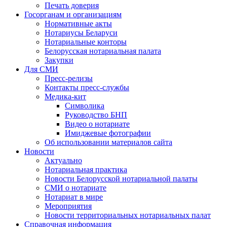
Печать доверия
Госорганам и организациям
Нормативные акты
Нотариусы Беларуси
Нотариальные конторы
Белорусская нотариальная палата
Закупки
Для СМИ
Пресс-релизы
Контакты пресс-службы
Медика-кит
Символика
Руководство БНП
Видео о нотариате
Имиджевые фотографии
Об использовании материалов сайта
Новости
Актуально
Нотариальная практика
Новости Белорусской нотариальной палаты
СМИ о нотариате
Нотариат в мире
Мероприятия
Новости территориальных нотариальных палат
Справочная информация