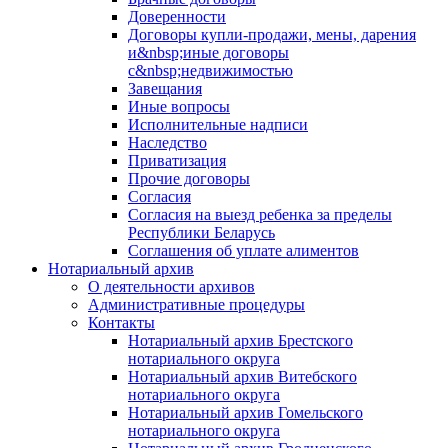
Доверенности
Договоры купли-продажи, мены, дарения
и&nbsp;иные договоры
с&nbsp;недвижимостью
Завещания
Иные вопросы
Исполнительные надписи
Наследство
Приватизация
Прочие договоры
Согласия
Согласия на выезд ребенка за пределы
Республики Беларусь
Соглашения об уплате алиментов
Нотариальный архив
О деятельности архивов
Административные процедуры
Контакты
Нотариальный архив Брестского
нотариального округа
Нотариальный архив Витебского
нотариального округа
Нотариальный архив Гомельского
нотариального округа