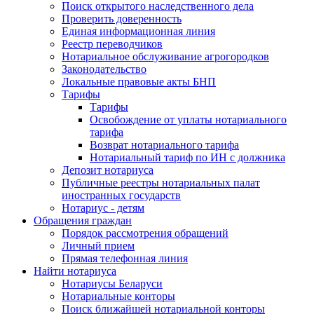
Поиск открытого наследственного дела
Проверить доверенность
Единая информационная линия
Реестр переводчиков
Нотариальное обслуживание агрогородков
Законодательство
Локальные правовые акты БНП
Тарифы
Тарифы
Освобождение от уплаты нотариального
тарифа
Возврат нотариального тарифа
Нотариальный тариф по ИН с должника
Депозит нотариуса
Публичные реестры нотариальных палат
иностранных государств
Нотариус - детям
Обращения граждан
Порядок рассмотрения обращений
Личный прием
Прямая телефонная линия
Найти нотариуса
Нотариусы Беларуси
Нотариальные конторы
Поиск ближайшей нотариальной конторы