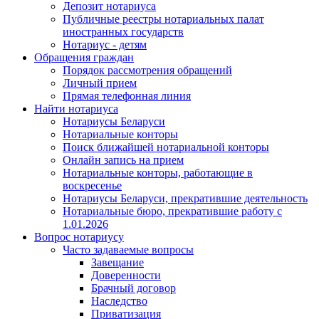
Депозит нотариуса
Публичные реестры нотариальных палат
иностранных государств
Нотариус - детям
Обращения граждан
Порядок рассмотрения обращений
Личный прием
Прямая телефонная линия
Найти нотариуса
Нотариусы Беларуси
Нотариальные конторы
Поиск ближайшей нотариальной конторы
Онлайн запись на прием
Нотариальные конторы, работающие в
воскресенье
Нотариусы Беларуси, прекратившие деятельность
Нотариальные бюро, прекратившие работу с
1.01.2026
Вопрос нотариусу
Часто задаваемые вопросы
Завещание
Доверенности
Брачный договор
Наследство
Приватизация