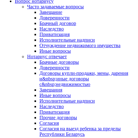
Вопрос нотариусу
Часто задаваемые вопросы
Завещание
Доверенности
Брачный договор
Наследство
Приватизация
Исполнительные надписи
Отчуждение недвижимого имущества
Иные вопросы
Нотариус отвечает
Брачные договоры
Доверенности
Договоры купли-продажи, мены, дарения
и&nbsp;иные договоры
с&nbsp;недвижимостью
Завещания
Иные вопросы
Исполнительные надписи
Наследство
Приватизация
Прочие договоры
Согласия
Согласия на выезд ребенка за пределы
Республики Беларусь