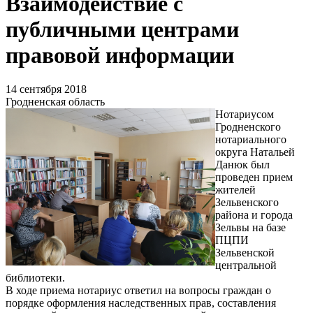
Взаимодействие с
публичными центрами
правовой информации
14 сентября 2018
Гродненская область
Нотариусом
Гродненского
нотариального
округа Натальей
Данюк был
проведен прием
жителей
Зельвенского
района и города
Зельвы на базе
ПЦПИ
Зельвенской
центральной
библиотеки.
В ходе приема нотариус ответил на вопросы граждан о
порядке оформления наследственных прав, составления