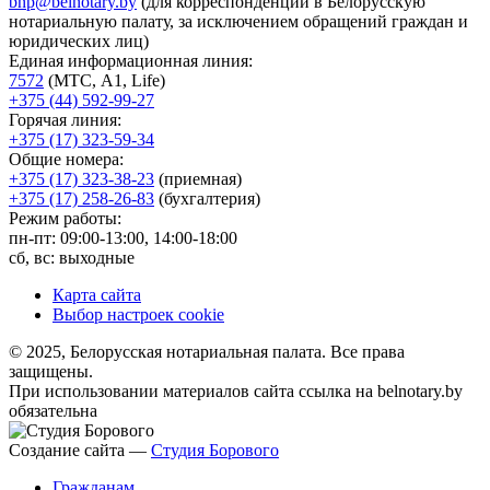
bnp@belnotary.by
(для корреспонденции в Белорусскую
нотариальную палату, за исключением обращений граждан и
юридических лиц)
Единая информационная линия:
7572
(МТС, A1, Life)
+375 (44) 592-99-27
Горячая линия:
+375 (17) 323-59-34
Общие номера:
+375 (17) 323-38-23
(приемная)
+375 (17) 258-26-83
(бухгалтерия)
Режим работы:
пн-пт: 09:00-13:00, 14:00-18:00
сб, вс: выходные
Карта сайта
Выбор настроек cookie
© 2025, Белорусская нотариальная палата. Все права
защищены.
При использовании материалов сайта ссылка на belnotary.by
обязательна
Создание сайта —
Студия Борового
Гражданам