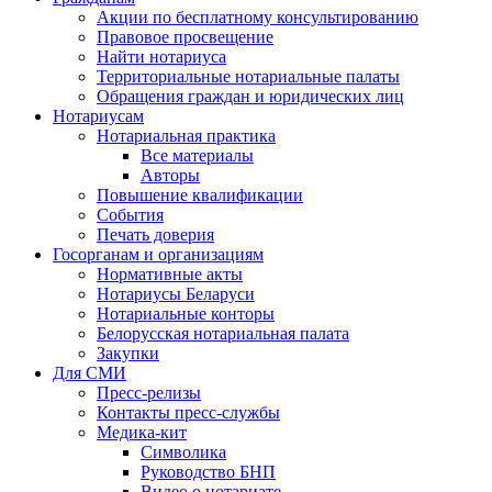
Акции по бесплатному консультированию
Правовое просвещение
Найти нотариуса
Территориальные нотариальные палаты
Обращения граждан и юридических лиц
Нотариусам
Нотариальная практика
Все материалы
Авторы
Повышение квалификации
События
Печать доверия
Госорганам и организациям
Нормативные акты
Нотариусы Беларуси
Нотариальные конторы
Белорусская нотариальная палата
Закупки
Для СМИ
Пресс-релизы
Контакты пресс-службы
Медика-кит
Символика
Руководство БНП
Видео о нотариате