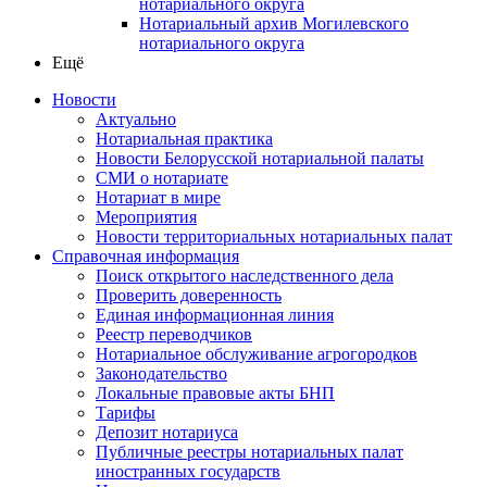
нотариального округа
Нотариальный архив Могилевского
нотариального округа
Ещё
Новости
Актуально
Нотариальная практика
Новости Белорусской нотариальной палаты
СМИ о нотариате
Нотариат в мире
Мероприятия
Новости территориальных нотариальных палат
Справочная информация
Поиск открытого наследственного дела
Проверить доверенность
Единая информационная линия
Реестр переводчиков
Нотариальное обслуживание агрогородков
Законодательство
Локальные правовые акты БНП
Тарифы
Депозит нотариуса
Публичные реестры нотариальных палат
иностранных государств