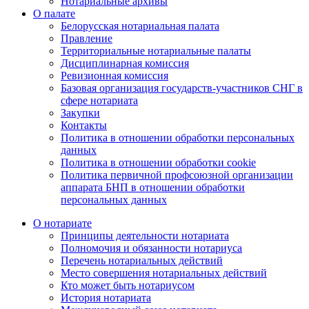
Нотариальные архивы
О палате
Белорусская нотариальная палата
Правление
Территориальные нотариальные палаты
Дисциплинарная комиссия
Ревизионная комиссия
Базовая организация государств-участников СНГ в
сфере нотариата
Закупки
Контакты
Политика в отношении обработки персональных
данных
Политика в отношении обработки cookie
Политика первичной профсоюзной организации
аппарата БНП в отношении обработки
персональных данных
О нотариате
Принципы деятельности нотариата
Полномочия и обязанности нотариуса
Перечень нотариальных действий
Место совершения нотариальных действий
Кто может быть нотариусом
История нотариата