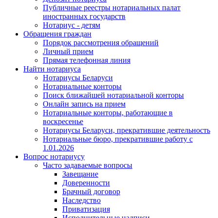
Публичные реестры нотариальных палат
иностранных государств
Нотариус - детям
Обращения граждан
Порядок рассмотрения обращений
Личный прием
Прямая телефонная линия
Найти нотариуса
Нотариусы Беларуси
Нотариальные конторы
Поиск ближайшей нотариальной конторы
Онлайн запись на прием
Нотариальные конторы, работающие в
воскресенье
Нотариусы Беларуси, прекратившие деятельность
Нотариальные бюро, прекратившие работу с
1.01.2026
Вопрос нотариусу
Часто задаваемые вопросы
Завещание
Доверенности
Брачный договор
Наследство
Приватизация
Исполнительные надписи