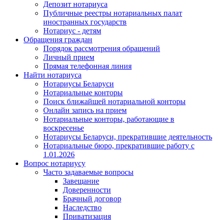
Депозит нотариуса
Публичные реестры нотариальных палат
иностранных государств
Нотариус - детям
Обращения граждан
Порядок рассмотрения обращений
Личный прием
Прямая телефонная линия
Найти нотариуса
Нотариусы Беларуси
Нотариальные конторы
Поиск ближайшей нотариальной конторы
Онлайн запись на прием
Нотариальные конторы, работающие в
воскресенье
Нотариусы Беларуси, прекратившие деятельность
Нотариальные бюро, прекратившие работу с
1.01.2026
Вопрос нотариусу
Часто задаваемые вопросы
Завещание
Доверенности
Брачный договор
Наследство
Приватизация