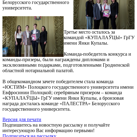
Белорусского государственного
университета.
Третье место осталось за
командой «КУПАЛАЎЦЫ» ГрГУ
имени Янки Купалы.
Команда-победитель конкурса и
команды-призеры, были награждены дипломами и
эксклюзивными подарками, подготовленными Гродненской
областной нотариальной палатой.
В общекомандном зачете победителем стала команда
«ЮСТИМ» Полоцкого государственного университета имени
Евфросинии Полоцкой; серебряным призером – команда
«КУПАЛАЎЦЫ» ГрГУ имени Янки Купалы, а бронзовая
награда досталась команде «ПАЛЕСТРА» Белорусского
государственного университета.
Версия для печати
Подпишитесь на новостную рассылку и получайте
интересующую Вас информацию первыми!
Подписаться на рассылку