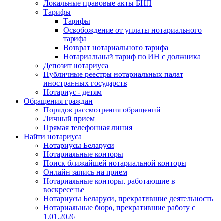
Локальные правовые акты БНП
Тарифы
Тарифы
Освобождение от уплаты нотариального
тарифа
Возврат нотариального тарифа
Нотариальный тариф по ИН с должника
Депозит нотариуса
Публичные реестры нотариальных палат
иностранных государств
Нотариус - детям
Обращения граждан
Порядок рассмотрения обращений
Личный прием
Прямая телефонная линия
Найти нотариуса
Нотариусы Беларуси
Нотариальные конторы
Поиск ближайшей нотариальной конторы
Онлайн запись на прием
Нотариальные конторы, работающие в
воскресенье
Нотариусы Беларуси, прекратившие деятельность
Нотариальные бюро, прекратившие работу с
1.01.2026