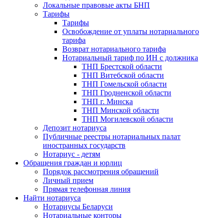
Локальные правовые акты БНП
Тарифы
Тарифы
Освобождение от уплаты нотариального
тарифа
Возврат нотариального тарифа
Нотариальный тариф по ИН с должника
ТНП Брестской области
ТНП Витебской области
ТНП Гомельской области
ТНП Гродненской области
ТНП г. Минска
ТНП Минской области
ТНП Могилевской области
Депозит нотариуса
Публичные реестры нотариальных палат
иностранных государств
Нотариус - детям
Обращения граждан и юрлиц
Порядок рассмотрения обращений
Личный прием
Прямая телефонная линия
Найти нотариуса
Нотариусы Беларуси
Нотариальные конторы