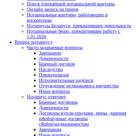
Поиск ближайшей нотариальной конторы
Онлайн запись на прием
Нотариальные конторы, работающие в
воскресенье
Нотариусы Беларуси, прекратившие деятельность
Нотариальные бюро, прекратившие работу с
1.01.2026
Вопрос нотариусу
Часто задаваемые вопросы
Завещание
Доверенности
Брачный договор
Наследство
Приватизация
Исполнительные надписи
Отчуждение недвижимого имущества
Иные вопросы
Нотариус отвечает
Брачные договоры
Доверенности
Договоры купли-продажи, мены, дарения
и&nbsp;иные договоры
с&nbsp;недвижимостью
Завещания
Иные вопросы