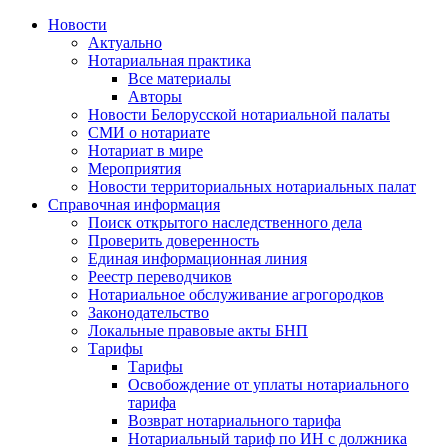
Новости
Актуально
Нотариальная практика
Все материалы
Авторы
Новости Белорусской нотариальной палаты
СМИ о нотариате
Нотариат в мире
Мероприятия
Новости территориальных нотариальных палат
Справочная информация
Поиск открытого наследственного дела
Проверить доверенность
Единая информационная линия
Реестр переводчиков
Нотариальное обслуживание агрогородков
Законодательство
Локальные правовые акты БНП
Тарифы
Тарифы
Освобождение от уплаты нотариального
тарифа
Возврат нотариального тарифа
Нотариальный тариф по ИН с должника