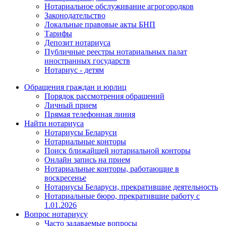
Нотариальное обслуживание агрогородков
Законодательство
Локальные правовые акты БНП
Тарифы
Депозит нотариуса
Публичные реестры нотариальных палат
иностранных государств
Нотариус - детям
Обращения граждан и юрлиц
Порядок рассмотрения обращений
Личный прием
Прямая телефонная линия
Найти нотариуса
Нотариусы Беларуси
Нотариальные конторы
Поиск ближайшей нотариальной конторы
Онлайн запись на прием
Нотариальные конторы, работающие в
воскресенье
Нотариусы Беларуси, прекратившие деятельность
Нотариальные бюро, прекратившие работу с
1.01.2026
Вопрос нотариусу
Часто задаваемые вопросы