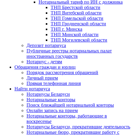
Нотариальный тариф по ИН с должника
ТНП Брестской области
ТНП Витебской области
ТНП Гомельской области
ТНП Гродненской области
ТНП г. Минска
ТНП Минской области
ТНП Могилевской области
Депозит нотариуса
Публичные реестры нотариальных палат
иностранных государств
Нотариус - детям
Обращения граждан и юрлиц
Порядок рассмотрения обращений
Личный прием
Прямая телефонная линия
Найти нотариуса
Нотариусы Беларуси
Нотариальные конторы
Поиск ближайшей нотариальной конторы
Онлайн запись на прием
Нотариальные конторы, работающие в
воскресенье
Нотариусы Беларуси, прекратившие деятельность
Нотариальные бюро, прекратившие работу с