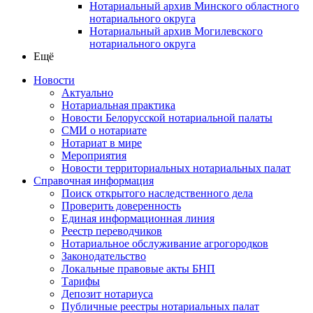
Нотариальный архив Минского областного
нотариального округа
Нотариальный архив Могилевского
нотариального округа
Ещё
Новости
Актуально
Нотариальная практика
Новости Белорусской нотариальной палаты
СМИ о нотариате
Нотариат в мире
Мероприятия
Новости территориальных нотариальных палат
Справочная информация
Поиск открытого наследственного дела
Проверить доверенность
Единая информационная линия
Реестр переводчиков
Нотариальное обслуживание агрогородков
Законодательство
Локальные правовые акты БНП
Тарифы
Депозит нотариуса
Публичные реестры нотариальных палат