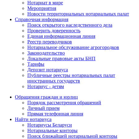
Нотариат в мире
Мероприятия
Новости территориальных нотариальных палат
Справочная информация
Поиск открытого наследственного дела
Проверить доверенность
Единая информационная линия
Реестр переводчиков
Нотариальное обслуживание агрогородков
Законодательство
Локальные правовые акты БНП
Тарифы
Депозит нотариуса
Публичные реестры нотариальных палат
иностранных государств
Нотариус - детям
Обращения граждан и юрлиц
Порядок рассмотрения обращений
Личный прием
Прямая телефонная линия
Найти нотариуса
Нотариусы Беларуси
Нотариальные конторы
Поиск ближайшей нотариальной конторы