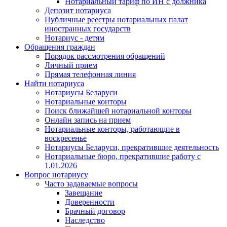
Нотариальный тариф по ИН с должника
Депозит нотариуса
Публичные реестры нотариальных палат
иностранных государств
Нотариус - детям
Обращения граждан
Порядок рассмотрения обращений
Личный прием
Прямая телефонная линия
Найти нотариуса
Нотариусы Беларуси
Нотариальные конторы
Поиск ближайшей нотариальной конторы
Онлайн запись на прием
Нотариальные конторы, работающие в
воскресенье
Нотариусы Беларуси, прекратившие деятельность
Нотариальные бюро, прекратившие работу с
1.01.2026
Вопрос нотариусу
Часто задаваемые вопросы
Завещание
Доверенности
Брачный договор
Наследство