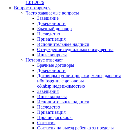
1.01.2026
Вопрос нотариусу
Часто задаваемые вопросы
Завещание
Доверенности
Брачный договор
Наследство
Приватизация
Исполнительные надписи
Отчуждение недвижимого имущества
Иные вопросы
Нотариус отвечает
Брачные договоры
Доверенности
Договоры купли-продажи, мены, дарения
и&nbsp;иные договоры
с&nbsp;недвижимостью
Завещания
Иные вопросы
Исполнительные надписи
Наследство
Приватизация
Прочие договоры
Согласия
Согласия на выезд ребенка за пределы