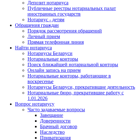
Депозит нотариуса
Публичные реестры нотариальных палат
иностранных государств
Нотариус - детям
Обращения граждан
Порядок рассмотрения обращений
Личный прием
Прямая телефонная линия
Найти нотариуса
Нотариусы Беларуси
Нотариальные конторы
Поиск ближайшей нотариальной конторы
Онлайн запись на прием
Нотариальные конторы, работающие в
воскресенье
Нотариусы Беларуси, прекратившие деятельность
Нотариальные бюро, прекратившие работу с
1.01.2026
Вопрос нотариусу
Часто задаваемые вопросы
Завещание
Доверенности
Брачный договор
Наследство
Приватизация