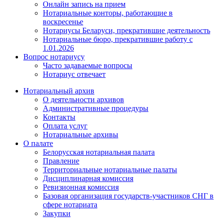
Онлайн запись на прием
Нотариальные конторы, работающие в
воскресенье
Нотариусы Беларуси, прекратившие деятельность
Нотариальные бюро, прекратившие работу с
1.01.2026
Вопрос нотариусу
Часто задаваемые вопросы
Нотариус отвечает
Нотариальный архив
О деятельности архивов
Административные процедуры
Контакты
Оплата услуг
Нотариальные архивы
О палате
Белорусская нотариальная палата
Правление
Территориальные нотариальные палаты
Дисциплинарная комиссия
Ревизионная комиссия
Базовая организация государств-участников СНГ в
сфере нотариата
Закупки