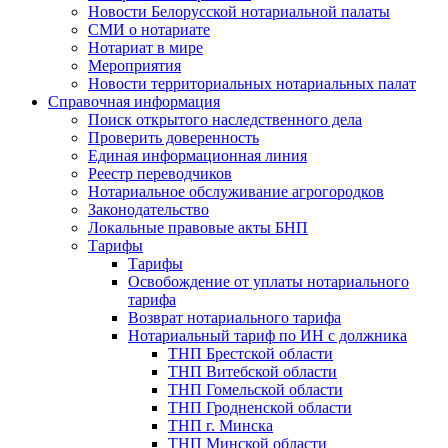
Новости Белорусской нотариальной палаты
СМИ о нотариате
Нотариат в мире
Мероприятия
Новости территориальных нотариальных палат
Справочная информация
Поиск открытого наследственного дела
Проверить доверенность
Единая информационная линия
Реестр переводчиков
Нотариальное обслуживание агрогородков
Законодательство
Локальные правовые акты БНП
Тарифы
Тарифы
Освобождение от уплаты нотариального
тарифа
Возврат нотариального тарифа
Нотариальный тариф по ИН с должника
ТНП Брестской области
ТНП Витебской области
ТНП Гомельской области
ТНП Гродненской области
ТНП г. Минска
ТНП Минской области