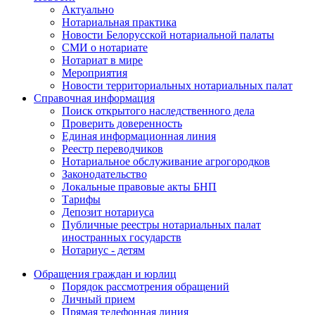
Актуально
Нотариальная практика
Новости Белорусской нотариальной палаты
СМИ о нотариате
Нотариат в мире
Мероприятия
Новости территориальных нотариальных палат
Справочная информация
Поиск открытого наследственного дела
Проверить доверенность
Единая информационная линия
Реестр переводчиков
Нотариальное обслуживание агрогородков
Законодательство
Локальные правовые акты БНП
Тарифы
Депозит нотариуса
Публичные реестры нотариальных палат
иностранных государств
Нотариус - детям
Обращения граждан и юрлиц
Порядок рассмотрения обращений
Личный прием
Прямая телефонная линия