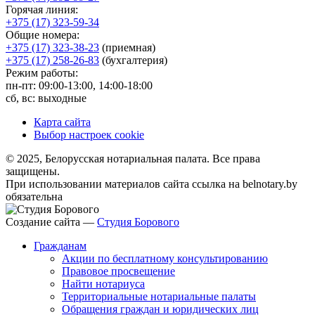
Горячая линия:
+375 (17) 323-59-34
Общие номера:
+375 (17) 323-38-23
(приемная)
+375 (17) 258-26-83
(бухгалтерия)
Режим работы:
пн-пт: 09:00-13:00, 14:00-18:00
сб, вс: выходные
Карта сайта
Выбор настроек cookie
© 2025, Белорусская нотариальная палата. Все права
защищены.
При использовании материалов сайта ссылка на belnotary.by
обязательна
Создание сайта —
Студия Борового
Гражданам
Акции по бесплатному консультированию
Правовое просвещение
Найти нотариуса
Территориальные нотариальные палаты
Обращения граждан и юридических лиц