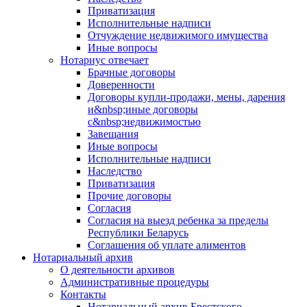
Приватизация
Исполнительные надписи
Отчуждение недвижимого имущества
Иные вопросы
Нотариус отвечает
Брачные договоры
Доверенности
Договоры купли-продажи, мены, дарения
и&nbsp;иные договоры
с&nbsp;недвижимостью
Завещания
Иные вопросы
Исполнительные надписи
Наследство
Приватизация
Прочие договоры
Согласия
Согласия на выезд ребенка за пределы
Республики Беларусь
Соглашения об уплате алиментов
Нотариальный архив
О деятельности архивов
Административные процедуры
Контакты
Нотариальный архив Брестского