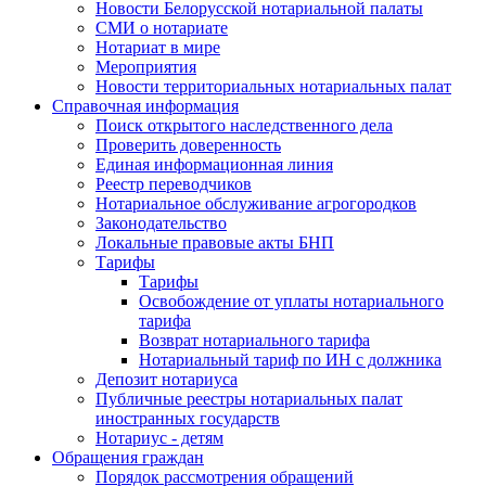
Новости Белорусской нотариальной палаты
СМИ о нотариате
Нотариат в мире
Мероприятия
Новости территориальных нотариальных палат
Справочная информация
Поиск открытого наследственного дела
Проверить доверенность
Единая информационная линия
Реестр переводчиков
Нотариальное обслуживание агрогородков
Законодательство
Локальные правовые акты БНП
Тарифы
Тарифы
Освобождение от уплаты нотариального
тарифа
Возврат нотариального тарифа
Нотариальный тариф по ИН с должника
Депозит нотариуса
Публичные реестры нотариальных палат
иностранных государств
Нотариус - детям
Обращения граждан
Порядок рассмотрения обращений