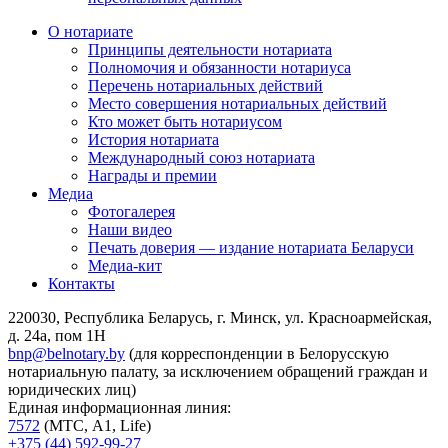
О нотариате
Принципы деятельности нотариата
Полномочия и обязанности нотариуса
Перечень нотариальных действий
Место совершения нотариальных действий
Кто может быть нотариусом
История нотариата
Международный союз нотариата
Награды и премии
Медиа
Фотогалерея
Наши видео
Печать доверия — издание нотариата Беларуси
Медиа-кит
Контакты
220030, Республика Беларусь, г. Минск, ул. Красноармейская,
д. 24а, пом 1Н
bnp@belnotary.by
(для корреспонденции в Белорусскую
нотариальную палату, за исключением обращений граждан и
юридических лиц)
Единая информационная линия:
7572
(МТС, A1, Life)
+375 (44) 592-99-27