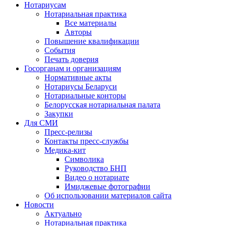
Нотариусам
Нотариальная практика
Все материалы
Авторы
Повышение квалификации
События
Печать доверия
Госорганам и организациям
Нормативные акты
Нотариусы Беларуси
Нотариальные конторы
Белорусская нотариальная палата
Закупки
Для СМИ
Пресс-релизы
Контакты пресс-службы
Медика-кит
Символика
Руководство БНП
Видео о нотариате
Имиджевые фотографии
Об использовании материалов сайта
Новости
Актуально
Нотариальная практика