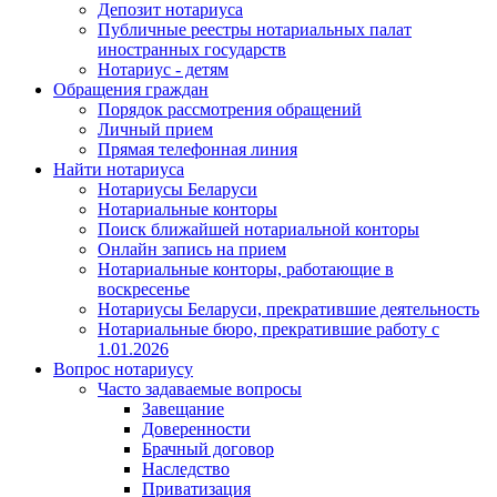
Депозит нотариуса
Публичные реестры нотариальных палат
иностранных государств
Нотариус - детям
Обращения граждан
Порядок рассмотрения обращений
Личный прием
Прямая телефонная линия
Найти нотариуса
Нотариусы Беларуси
Нотариальные конторы
Поиск ближайшей нотариальной конторы
Онлайн запись на прием
Нотариальные конторы, работающие в
воскресенье
Нотариусы Беларуси, прекратившие деятельность
Нотариальные бюро, прекратившие работу с
1.01.2026
Вопрос нотариусу
Часто задаваемые вопросы
Завещание
Доверенности
Брачный договор
Наследство
Приватизация