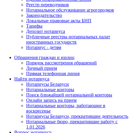
Реестр переводчиков
Нотариальное обслуживание агрогородков
Законодательство
Локальные правовые акты БНП
Тарифы
Депозит нотариуса
Публичные реестры нотариальных палат
иностранных государств
Нотариус - детям
Обращения граждан и юрлиц
Порядок рассмотрения обращений
Личный прием
Прямая телефонная линия
Найти нотариуса
Нотариусы Беларуси
Нотариальные конторы
Поиск ближайшей нотариальной конторы
Онлайн запись на прием
Нотариальные конторы, работающие в
воскресенье
Нотариусы Беларуси, прекратившие деятельность
Нотариальные бюро, прекратившие работу с
1.01.2026
Вопрос нотариусу