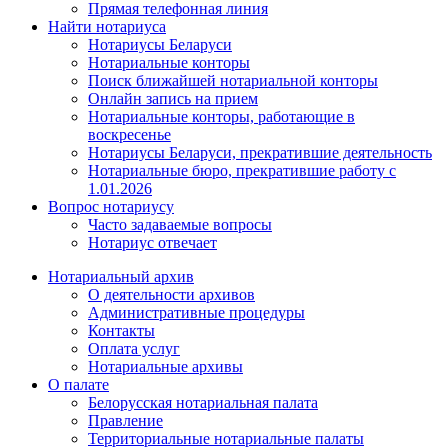
Прямая телефонная линия
Найти нотариуса
Нотариусы Беларуси
Нотариальные конторы
Поиск ближайшей нотариальной конторы
Онлайн запись на прием
Нотариальные конторы, работающие в
воскресенье
Нотариусы Беларуси, прекратившие деятельность
Нотариальные бюро, прекратившие работу с
1.01.2026
Вопрос нотариусу
Часто задаваемые вопросы
Нотариус отвечает
Нотариальный архив
О деятельности архивов
Административные процедуры
Контакты
Оплата услуг
Нотариальные архивы
О палате
Белорусская нотариальная палата
Правление
Территориальные нотариальные палаты