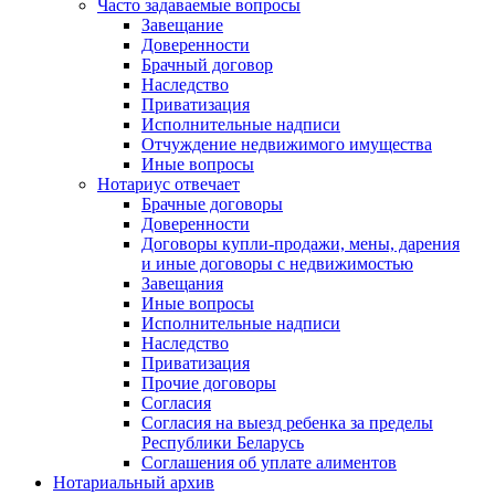
Часто задаваемые вопросы
Завещание
Доверенности
Брачный договор
Наследство
Приватизация
Исполнительные надписи
Отчуждение недвижимого имущества
Иные вопросы
Нотариус отвечает
Брачные договоры
Доверенности
Договоры купли-продажи, мены, дарения
и иные договоры с недвижимостью
Завещания
Иные вопросы
Исполнительные надписи
Наследство
Приватизация
Прочие договоры
Согласия
Согласия на выезд ребенка за пределы
Республики Беларусь
Соглашения об уплате алиментов
Нотариальный архив