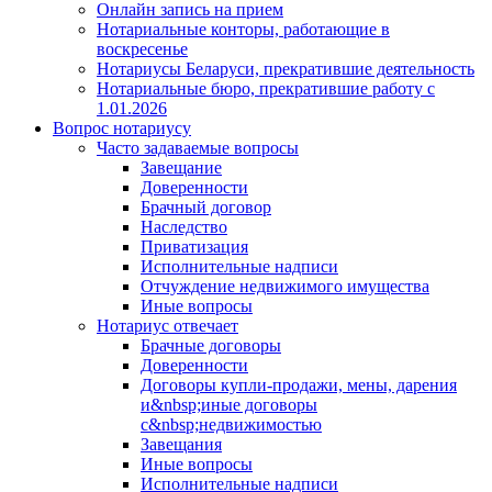
Онлайн запись на прием
Нотариальные конторы, работающие в
воскресенье
Нотариусы Беларуси, прекратившие деятельность
Нотариальные бюро, прекратившие работу с
1.01.2026
Вопрос нотариусу
Часто задаваемые вопросы
Завещание
Доверенности
Брачный договор
Наследство
Приватизация
Исполнительные надписи
Отчуждение недвижимого имущества
Иные вопросы
Нотариус отвечает
Брачные договоры
Доверенности
Договоры купли-продажи, мены, дарения
и&nbsp;иные договоры
с&nbsp;недвижимостью
Завещания
Иные вопросы
Исполнительные надписи