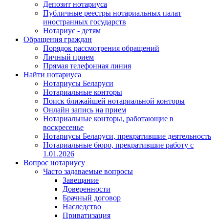
Депозит нотариуса
Публичные реестры нотариальных палат
иностранных государств
Нотариус - детям
Обращения граждан
Порядок рассмотрения обращений
Личный прием
Прямая телефонная линия
Найти нотариуса
Нотариусы Беларуси
Нотариальные конторы
Поиск ближайшей нотариальной конторы
Онлайн запись на прием
Нотариальные конторы, работающие в
воскресенье
Нотариусы Беларуси, прекратившие деятельность
Нотариальные бюро, прекратившие работу с
1.01.2026
Вопрос нотариусу
Часто задаваемые вопросы
Завещание
Доверенности
Брачный договор
Наследство
Приватизация