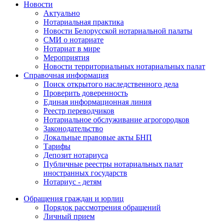
Новости
Актуально
Нотариальная практика
Новости Белорусской нотариальной палаты
СМИ о нотариате
Нотариат в мире
Мероприятия
Новости территориальных нотариальных палат
Справочная информация
Поиск открытого наследственного дела
Проверить доверенность
Единая информационная линия
Реестр переводчиков
Нотариальное обслуживание агрогородков
Законодательство
Локальные правовые акты БНП
Тарифы
Депозит нотариуса
Публичные реестры нотариальных палат
иностранных государств
Нотариус - детям
Обращения граждан и юрлиц
Порядок рассмотрения обращений
Личный прием