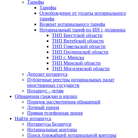
Тарифы
Тарифы
Освобождение от уплаты нотариального
тарифа
Возврат нотариального тарифа
Нотариальный тариф по ИН с должника
ТНП Брестской области
ТНП Витебской области
ТНП Гомельской области
ТНП Гродненской области
ТНП г. Минска
ТНП Минской области
ТНП Могилевской области
Депозит нотариуса
Публичные реестры нотариальных палат
иностранных государств
Нотариус - детям
Обращения граждан и юрлиц
Порядок рассмотрения обращений
Личный прием
Прямая телефонная линия
Найти нотариуса
Нотариусы Беларуси
Нотариальные конторы
Поиск ближайшей нотариальной конторы