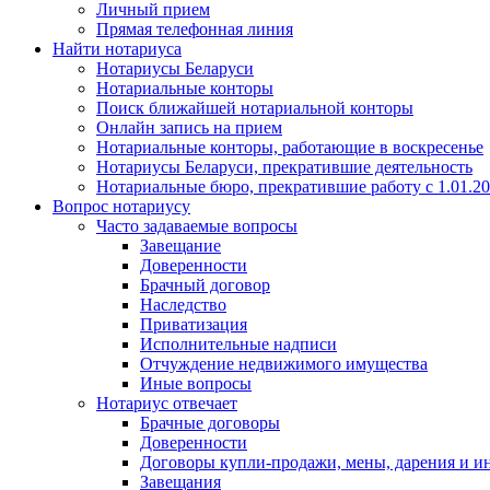
Личный прием
Прямая телефонная линия
Найти нотариуса
Нотариусы Беларуси
Нотариальные конторы
Поиск ближайшей нотариальной конторы
Онлайн запись на прием
Нотариальные конторы, работающие в воскресенье
Нотариусы Беларуси, прекратившие деятельность
Нотариальные бюро, прекратившие работу с 1.01.2
Вопрос нотариусу
Часто задаваемые вопросы
Завещание
Доверенности
Брачный договор
Наследство
Приватизация
Исполнительные надписи
Отчуждение недвижимого имущества
Иные вопросы
Нотариус отвечает
Брачные договоры
Доверенности
Договоры купли-продажи, мены, дарения и и
Завещания