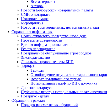
Все материалы
Авторы
Новости Белорусской нотариальной палаты
СМИ о нотариате
Нотариат в мире
Мероприятия
Новости территориальных нотариальных палат
Справочная информация
Поиск открытого наследственного дела
Проверить доверенность
Единая информационная линия
Реестр переводчиков
Нотариальное обслуживание агрогородков
Законодательство
Локальные правовые акты БНП
Тарифы
Тарифы
Освобождение от уплаты нотариального тари
Возврат нотариального тарифа
Нотариальный тариф по ИН с должника
Депозит нотариуса
Публичные реестры нотариальных палат иностранн
Нотариус - детям
Обращения граждан
Порядок рассмотрения обращений