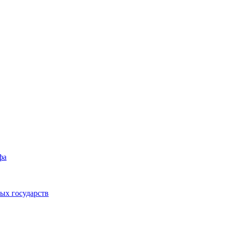
фа
ых государств