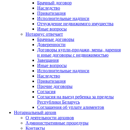
Брачный договор
Наследство
Приватизация
Исполнительные надписи
Отчуждение недвижимого имущества
Иные вопросы
Нотариус отвечает
Брачные договоры
Доверенности
Договоры купли-продажи, мены, дарения
и иные договоры с недвижимостью
Завещания
Иные вопросы
Исполнительные надписи
Наследство
Приватизация
Прочие договоры
Согласия
Согласия на выезд ребенка за пределы
Республики Беларусь
Соглашения об уплате алиментов
Нотариальный архив
О деятельности архивов
Административные процедуры
Контакты