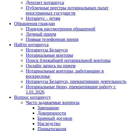
Депозит нотариуса
Публичные реестры нотариальных палат
иностранных государств
Нотариус - детям
Обращения граждан
Порядок рассмотрения обращений
Личный прием
Прямая телефонная линия
Найти нотариуса
Нотариусы Беларуси
Нотариальные конторы
Поиск ближайшей нотариальной конторы
Онлайн запись на прием
Нотариальные конторы, работающие в
воскресенье
Нотариусы Беларуси, прекратившие деятельность
Нотариальные бюро, прекратившие работу с
1.01.2026
Вопрос нотариусу
Часто задаваемые вопросы
Завещание
Доверенности
Брачный договор
Наследство
Приватизация