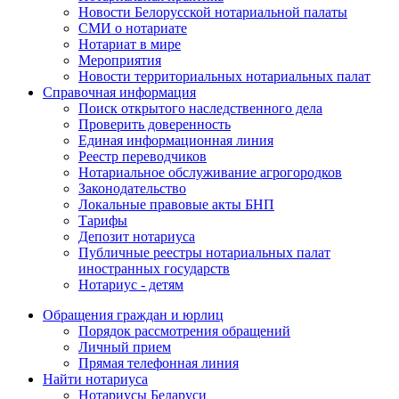
Новости Белорусской нотариальной палаты
СМИ о нотариате
Нотариат в мире
Мероприятия
Новости территориальных нотариальных палат
Справочная информация
Поиск открытого наследственного дела
Проверить доверенность
Единая информационная линия
Реестр переводчиков
Нотариальное обслуживание агрогородков
Законодательство
Локальные правовые акты БНП
Тарифы
Депозит нотариуса
Публичные реестры нотариальных палат
иностранных государств
Нотариус - детям
Обращения граждан и юрлиц
Порядок рассмотрения обращений
Личный прием
Прямая телефонная линия
Найти нотариуса
Нотариусы Беларуси