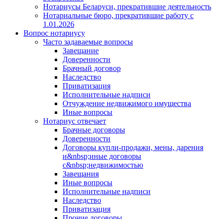
Нотариусы Беларуси, прекратившие деятельность
Нотариальные бюро, прекратившие работу с
1.01.2026
Вопрос нотариусу
Часто задаваемые вопросы
Завещание
Доверенности
Брачный договор
Наследство
Приватизация
Исполнительные надписи
Отчуждение недвижимого имущества
Иные вопросы
Нотариус отвечает
Брачные договоры
Доверенности
Договоры купли-продажи, мены, дарения
и&nbsp;иные договоры
с&nbsp;недвижимостью
Завещания
Иные вопросы
Исполнительные надписи
Наследство
Приватизация
Прочие договоры