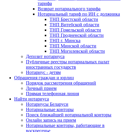
тарифа
Возврат нотариального тарифа
Нотариальный тариф по ИН с должника
ТНП Брестской области
ТНП Витебской области
ТНП Гомельской области
ТНП Гродненской области
ТНП г. Минска
ТНП Минской области
ТНП Могилевской области
Депозит нотариуса
Публичные реестры нотариальных палат
иностранных государств
Нотариус - детям
Обращения граждан и юрлиц
Порядок рассмотрения обращений
Личный прием
Прямая телефонная линия
Найти нотариуса
Нотариусы Беларуси
Нотариальные конторы
Поиск ближайшей нотариальной конторы
Онлайн запись на прием
Нотариальные конторы, работающие в
воскресенье