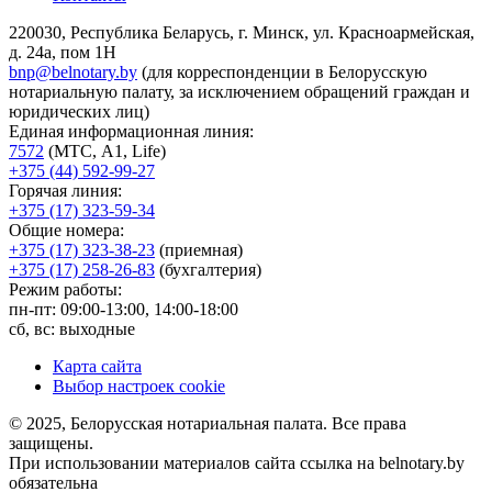
220030, Республика Беларусь, г. Минск, ул. Красноармейская,
д. 24а, пом 1Н
bnp@belnotary.by
(для корреспонденции в Белорусскую
нотариальную палату, за исключением обращений граждан и
юридических лиц)
Единая информационная линия:
7572
(МТС, A1, Life)
+375 (44) 592-99-27
Горячая линия:
+375 (17) 323-59-34
Общие номера:
+375 (17) 323-38-23
(приемная)
+375 (17) 258-26-83
(бухгалтерия)
Режим работы:
пн-пт: 09:00-13:00, 14:00-18:00
сб, вс: выходные
Карта сайта
Выбор настроек cookie
© 2025, Белорусская нотариальная палата. Все права
защищены.
При использовании материалов сайта ссылка на belnotary.by
обязательна