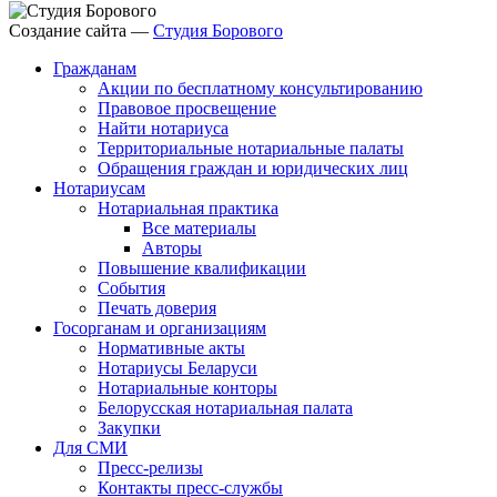
Создание сайта —
Студия Борового
Гражданам
Акции по бесплатному консультированию
Правовое просвещение
Найти нотариуса
Территориальные нотариальные палаты
Обращения граждан и юридических лиц
Нотариусам
Нотариальная практика
Все материалы
Авторы
Повышение квалификации
События
Печать доверия
Госорганам и организациям
Нормативные акты
Нотариусы Беларуси
Нотариальные конторы
Белорусская нотариальная палата
Закупки
Для СМИ
Пресс-релизы
Контакты пресс-службы