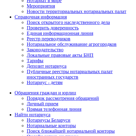
Нотариат в мире
Мероприятия
Новости территориальных нотариальных палат
Справочная информация
Поиск открытого наследственного дела
Проверить доверенность
Единая информационная линия
Реестр переводчиков
Нотариальное обслуживание агрогородков
Законодательство
Локальные правовые акты БНП
Тарифы
Депозит нотариуса
Публичные реестры нотариальных палат
иностранных государств
Нотариус - детям
Обращения граждан и юрлиц
Порядок рассмотрения обращений
Личный прием
Прямая телефонная линия
Найти нотариуса
Нотариусы Беларуси
Нотариальные конторы
Поиск ближайшей нотариальной конторы