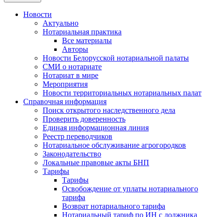
Новости
Актуально
Нотариальная практика
Все материалы
Авторы
Новости Белорусской нотариальной палаты
СМИ о нотариате
Нотариат в мире
Мероприятия
Новости территориальных нотариальных палат
Справочная информация
Поиск открытого наследственного дела
Проверить доверенность
Единая информационная линия
Реестр переводчиков
Нотариальное обслуживание агрогородков
Законодательство
Локальные правовые акты БНП
Тарифы
Тарифы
Освобождение от уплаты нотариального
тарифа
Возврат нотариального тарифа
Нотариальный тариф по ИН с должника