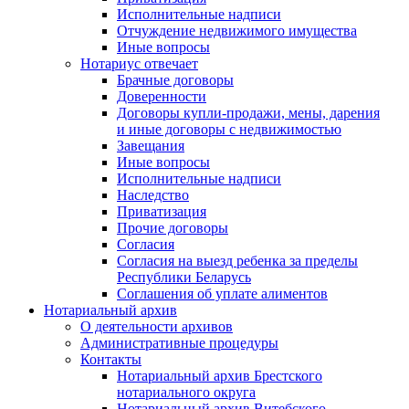
Исполнительные надписи
Отчуждение недвижимого имущества
Иные вопросы
Нотариус отвечает
Брачные договоры
Доверенности
Договоры купли-продажи, мены, дарения
и иные договоры с недвижимостью
Завещания
Иные вопросы
Исполнительные надписи
Наследство
Приватизация
Прочие договоры
Согласия
Согласия на выезд ребенка за пределы
Республики Беларусь
Соглашения об уплате алиментов
Нотариальный архив
О деятельности архивов
Административные процедуры
Контакты
Нотариальный архив Брестского
нотариального округа
Нотариальный архив Витебского