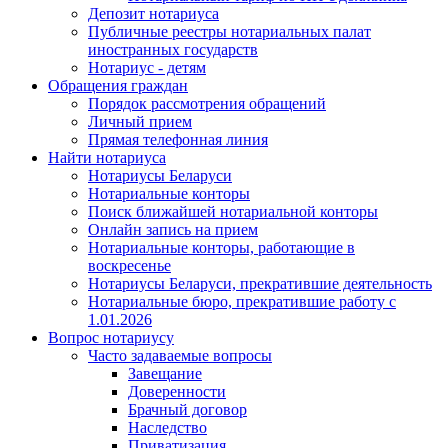
Депозит нотариуса
Публичные реестры нотариальных палат
иностранных государств
Нотариус - детям
Обращения граждан
Порядок рассмотрения обращений
Личный прием
Прямая телефонная линия
Найти нотариуса
Нотариусы Беларуси
Нотариальные конторы
Поиск ближайшей нотариальной конторы
Онлайн запись на прием
Нотариальные конторы, работающие в
воскресенье
Нотариусы Беларуси, прекратившие деятельность
Нотариальные бюро, прекратившие работу с
1.01.2026
Вопрос нотариусу
Часто задаваемые вопросы
Завещание
Доверенности
Брачный договор
Наследство
Приватизация