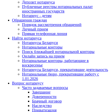
Депозит нотариуса
Публичные реестры нотариальных палат
иностранных государств
Нотариус - детям
Обращения граждан
Порядок рассмотрения обращений
Личный прием
Прямая телефонная линия
Найти нотариуса
Нотариусы Беларуси
Нотариальные конторы
Поиск ближайшей нотариальной конторы
Онлайн запись на прием
Нотариальные конторы, работающие в
воскресенье
Нотариусы Беларуси, прекратившие деятельность
Нотариальные бюро, прекратившие работу с
1.01.2026
Вопрос нотариусу
Часто задаваемые вопросы
Завещание
Доверенности
Брачный договор
Наследство
Приватизация