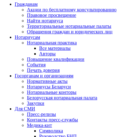
Гражданам
Акции по бесплатному консультированию
Правовое просвещение
Найти нотариуса
Территориальные нотариальные палаты
Обращения граждан и юридических лиц
Нотариусам
Нотариальная практика
Все материалы
Авторы
Повышение квалификации
События
Печать доверия
Госорганам и организациям
Нормативные акты
Нотариусы Беларуси
Нотариальные конторы
Белорусская нотариальная палата
Закупки
Для СМИ
Пресс-релизы
Контакты пресс-службы
Медика-кит
Символика
Руководство БНП