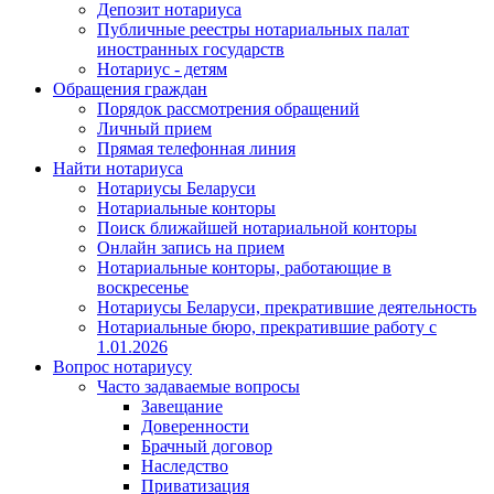
Депозит нотариуса
Публичные реестры нотариальных палат
иностранных государств
Нотариус - детям
Обращения граждан
Порядок рассмотрения обращений
Личный прием
Прямая телефонная линия
Найти нотариуса
Нотариусы Беларуси
Нотариальные конторы
Поиск ближайшей нотариальной конторы
Онлайн запись на прием
Нотариальные конторы, работающие в
воскресенье
Нотариусы Беларуси, прекратившие деятельность
Нотариальные бюро, прекратившие работу с
1.01.2026
Вопрос нотариусу
Часто задаваемые вопросы
Завещание
Доверенности
Брачный договор
Наследство
Приватизация