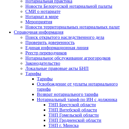
Нотариальная практика
Новости Белорусской нотариальной палаты
СМИ о нотариате
Нотариат в мире
Мероприятия
Новости территориальных нотариальных палат
Справочная информация
Поиск открытого наследственного дела
Проверить доверенность
Единая информационная линия
Реестр переводчиков
Нотариальное обслуживание агрогородков
Законодательство
Локальные правовые акты БНП
Тарифы
Тарифы
Освобождение от уплаты нотариального
тарифа
Возврат нотариального тарифа
Нотариальный тариф по ИН с должника
ТНП Брестской области
ТНП Витебской области
ТНП Гомельской области
ТНП Гродненской области
ТНП г. Минска