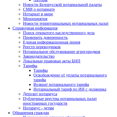
Новости Белорусской нотариальной палаты
СМИ о нотариате
Нотариат в мире
Мероприятия
Новости территориальных нотариальных палат
Справочная информация
Поиск открытого наследственного дела
Проверить доверенность
Единая информационная линия
Реестр переводчиков
Нотариальное обслуживание агрогородков
Законодательство
Локальные правовые акты БНП
Тарифы
Тарифы
Освобождение от уплаты нотариального
тарифа
Возврат нотариального тарифа
Нотариальный тариф по ИН с должника
Депозит нотариуса
Публичные реестры нотариальных палат
иностранных государств
Нотариус - детям
Обращения граждан