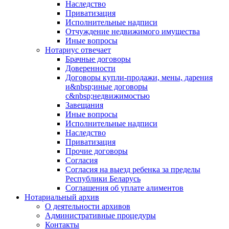
Наследство
Приватизация
Исполнительные надписи
Отчуждение недвижимого имущества
Иные вопросы
Нотариус отвечает
Брачные договоры
Доверенности
Договоры купли-продажи, мены, дарения
и&nbsp;иные договоры
с&nbsp;недвижимостью
Завещания
Иные вопросы
Исполнительные надписи
Наследство
Приватизация
Прочие договоры
Согласия
Согласия на выезд ребенка за пределы
Республики Беларусь
Соглашения об уплате алиментов
Нотариальный архив
О деятельности архивов
Административные процедуры
Контакты