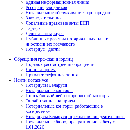
Единая информационная линия
Реестр переводчиков
Нотариальное обслуживание агрогородков
Законодательство
Локальные правовые акты БНП
Тарифы
Депозит нотариуса
Публичные реестры нотариальных палат
иностранных государств
Нотариус - детям
Обращения граждан и юрлиц
Порядок рассмотрения обращений
Личный прием
Прямая телефонная линия
Найти нотариуса
Нотариусы Беларуси
Нотариальные конторы
Поиск ближайшей нотариальной конторы
Онлайн запись на прием
Нотариальные конторы, работающие в
воскресенье
Нотариусы Беларуси, прекратившие деятельность
Нотариальные бюро, прекратившие работу с
1.01.2026