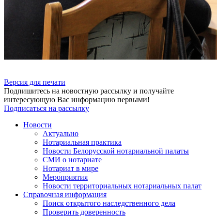
Версия для печати
Подпишитесь на новостную рассылку и получайте
интересующую Вас информацию первыми!
Подписаться на рассылку
Новости
Актуально
Нотариальная практика
Новости Белорусской нотариальной палаты
СМИ о нотариате
Нотариат в мире
Мероприятия
Новости территориальных нотариальных палат
Справочная информация
Поиск открытого наследственного дела
Проверить доверенность