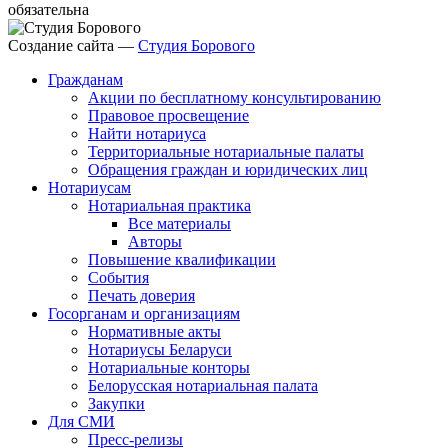
обязательна
Создание сайта —
Студия Борового
Гражданам
Акции по бесплатному консультированию
Правовое просвещение
Найти нотариуса
Территориальные нотариальные палаты
Обращения граждан и юридических лиц
Нотариусам
Нотариальная практика
Все материалы
Авторы
Повышение квалификации
События
Печать доверия
Госорганам и организациям
Нормативные акты
Нотариусы Беларуси
Нотариальные конторы
Белорусская нотариальная палата
Закупки
Для СМИ
Пресс-релизы