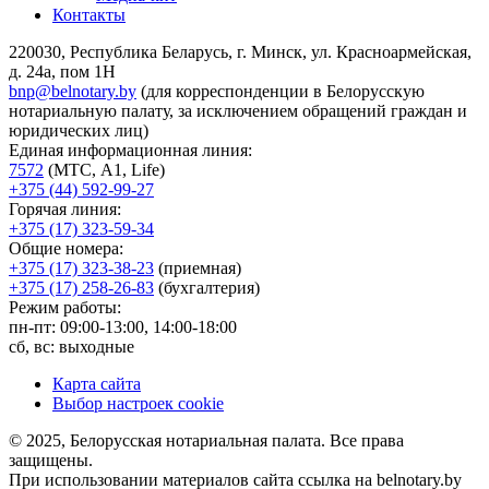
Контакты
220030, Республика Беларусь, г. Минск, ул. Красноармейская,
д. 24а, пом 1Н
bnp@belnotary.by
(для корреспонденции в Белорусскую
нотариальную палату, за исключением обращений граждан и
юридических лиц)
Единая информационная линия:
7572
(МТС, A1, Life)
+375 (44) 592-99-27
Горячая линия:
+375 (17) 323-59-34
Общие номера:
+375 (17) 323-38-23
(приемная)
+375 (17) 258-26-83
(бухгалтерия)
Режим работы:
пн-пт: 09:00-13:00, 14:00-18:00
сб, вс: выходные
Карта сайта
Выбор настроек cookie
© 2025, Белорусская нотариальная палата. Все права
защищены.
При использовании материалов сайта ссылка на belnotary.by