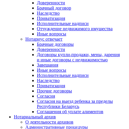
Доверенности
Брачный договор
Наследство
Приватизация
Исполнительные надписи
Отчуждение недвижимого имущества
Иные вопросы
Нотариус отвечает
Брачные договоры
Доверенности
Договоры купли-продажи, мены, дарения
и иные договоры с недвижимостью
Завещания
Иные вопросы
Исполнительные надписи
Наследство
Приватизация
Прочие договоры
Согласия
Согласия на выезд ребенка за пределы
Республики Беларусь
Соглашения об уплате алиментов
Нотариальный архив
О деятельности архивов
Административные процедуры