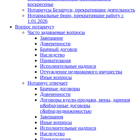
воскресенье
Нотариусы Беларуси, прекратившие деятельность
Нотариальные бюро, прекратившие работу с
1.01.2026
Вопрос нотариусу
Часто задаваемые вопросы
Завещание
Доверенности
Брачный договор
Наследство
Приватизация
Исполнительные надписи
Отчуждение недвижимого имущества
Иные вопросы
Нотариус отвечает
Брачные договоры
Доверенности
Договоры купли-продажи, мены, дарения
и&nbsp;иные договоры
с&nbsp;недвижимостью
Завещания
Иные вопросы
Исполнительные надписи
Наследство
Приватизация