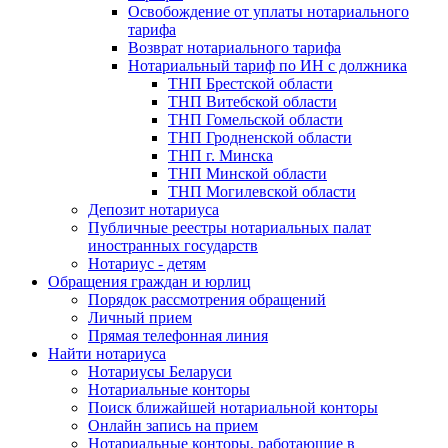
Освобождение от уплаты нотариального
тарифа
Возврат нотариального тарифа
Нотариальный тариф по ИН с должника
ТНП Брестской области
ТНП Витебской области
ТНП Гомельской области
ТНП Гродненской области
ТНП г. Минска
ТНП Минской области
ТНП Могилевской области
Депозит нотариуса
Публичные реестры нотариальных палат
иностранных государств
Нотариус - детям
Обращения граждан и юрлиц
Порядок рассмотрения обращений
Личный прием
Прямая телефонная линия
Найти нотариуса
Нотариусы Беларуси
Нотариальные конторы
Поиск ближайшей нотариальной конторы
Онлайн запись на прием
Нотариальные конторы, работающие в