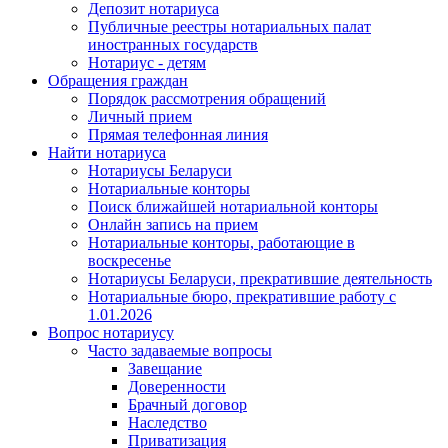
Депозит нотариуса
Публичные реестры нотариальных палат
иностранных государств
Нотариус - детям
Обращения граждан
Порядок рассмотрения обращений
Личный прием
Прямая телефонная линия
Найти нотариуса
Нотариусы Беларуси
Нотариальные конторы
Поиск ближайшей нотариальной конторы
Онлайн запись на прием
Нотариальные конторы, работающие в
воскресенье
Нотариусы Беларуси, прекратившие деятельность
Нотариальные бюро, прекратившие работу с
1.01.2026
Вопрос нотариусу
Часто задаваемые вопросы
Завещание
Доверенности
Брачный договор
Наследство
Приватизация