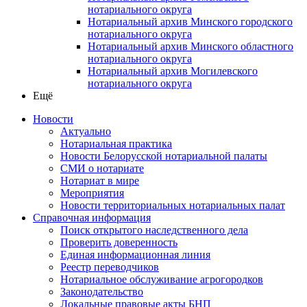
нотариального округа
Нотариальный архив Минского городского
нотариального округа
Нотариальный архив Минского областного
нотариального округа
Нотариальный архив Могилевского
нотариального округа
Ещё
Новости
Актуально
Нотариальная практика
Новости Белорусской нотариальной палаты
СМИ о нотариате
Нотариат в мире
Мероприятия
Новости территориальных нотариальных палат
Справочная информация
Поиск открытого наследственного дела
Проверить доверенность
Единая информационная линия
Реестр переводчиков
Нотариальное обслуживание агрогородков
Законодательство
Локальные правовые акты БНП