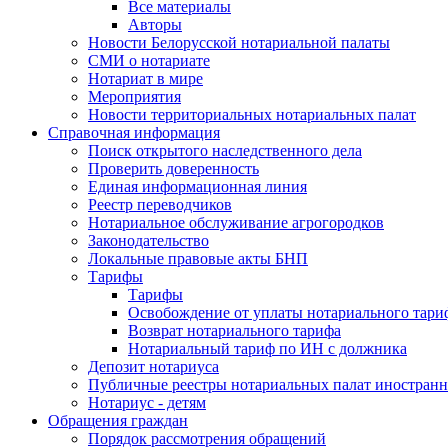
Все материалы
Авторы
Новости Белорусской нотариальной палаты
СМИ о нотариате
Нотариат в мире
Мероприятия
Новости территориальных нотариальных палат
Справочная информация
Поиск открытого наследственного дела
Проверить доверенность
Единая информационная линия
Реестр переводчиков
Нотариальное обслуживание агрогородков
Законодательство
Локальные правовые акты БНП
Тарифы
Тарифы
Освобождение от уплаты нотариального тари
Возврат нотариального тарифа
Нотариальный тариф по ИН с должника
Депозит нотариуса
Публичные реестры нотариальных палат иностранн
Нотариус - детям
Обращения граждан
Порядок рассмотрения обращений