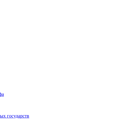
фа
ых государств