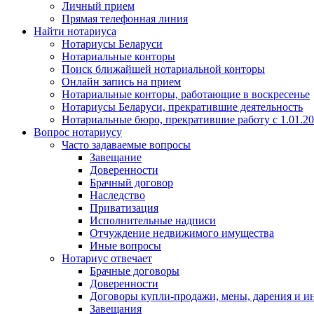
Личный прием
Прямая телефонная линия
Найти нотариуса
Нотариусы Беларуси
Нотариальные конторы
Поиск ближайшей нотариальной конторы
Онлайн запись на прием
Нотариальные конторы, работающие в воскресенье
Нотариусы Беларуси, прекратившие деятельность
Нотариальные бюро, прекратившие работу с 1.01.2
Вопрос нотариусу
Часто задаваемые вопросы
Завещание
Доверенности
Брачный договор
Наследство
Приватизация
Исполнительные надписи
Отчуждение недвижимого имущества
Иные вопросы
Нотариус отвечает
Брачные договоры
Доверенности
Договоры купли-продажи, мены, дарения и и
Завещания