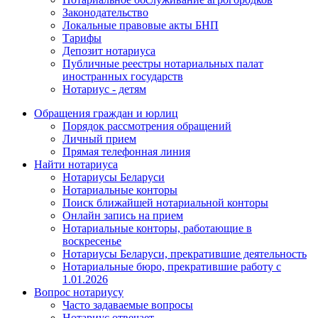
Законодательство
Локальные правовые акты БНП
Тарифы
Депозит нотариуса
Публичные реестры нотариальных палат
иностранных государств
Нотариус - детям
Обращения граждан и юрлиц
Порядок рассмотрения обращений
Личный прием
Прямая телефонная линия
Найти нотариуса
Нотариусы Беларуси
Нотариальные конторы
Поиск ближайшей нотариальной конторы
Онлайн запись на прием
Нотариальные конторы, работающие в
воскресенье
Нотариусы Беларуси, прекратившие деятельность
Нотариальные бюро, прекратившие работу с
1.01.2026
Вопрос нотариусу
Часто задаваемые вопросы
Нотариус отвечает