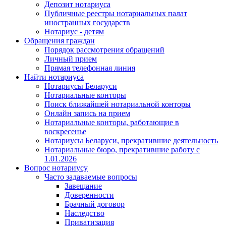
Депозит нотариуса
Публичные реестры нотариальных палат
иностранных государств
Нотариус - детям
Обращения граждан
Порядок рассмотрения обращений
Личный прием
Прямая телефонная линия
Найти нотариуса
Нотариусы Беларуси
Нотариальные конторы
Поиск ближайшей нотариальной конторы
Онлайн запись на прием
Нотариальные конторы, работающие в
воскресенье
Нотариусы Беларуси, прекратившие деятельность
Нотариальные бюро, прекратившие работу с
1.01.2026
Вопрос нотариусу
Часто задаваемые вопросы
Завещание
Доверенности
Брачный договор
Наследство
Приватизация