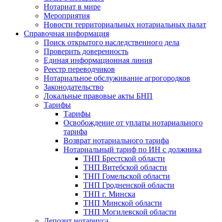
Нотариат в мире
Мероприятия
Новости территориальных нотариальных палат
Справочная информация
Поиск открытого наследственного дела
Проверить доверенность
Единая информационная линия
Реестр переводчиков
Нотариальное обслуживание агрогородков
Законодательство
Локальные правовые акты БНП
Тарифы
Тарифы
Освобождение от уплаты нотариального
тарифа
Возврат нотариального тарифа
Нотариальный тариф по ИН с должника
ТНП Брестской области
ТНП Витебской области
ТНП Гомельской области
ТНП Гродненской области
ТНП г. Минска
ТНП Минской области
ТНП Могилевской области
Депозит нотариуса