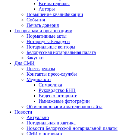
Все материалы
Авторы
Повышение квалификации
События
Печать доверия
Госорганам и организациям
Нормативные акты
Нотариусы Беларуси
Нотариальные конторы
Белорусская нотариальная палата
Закупки
Для СМИ
Пресс-релизы
Контакты пресс-службы
Медика-кит
Символика
Руководство БНП
Видео о нотариате
Имиджевые фотографии
Об использовании материалов сайта
Новости
Актуально
Нотариальная практика
Новости Белорусской нотариальной палаты
СМИ о нотариате