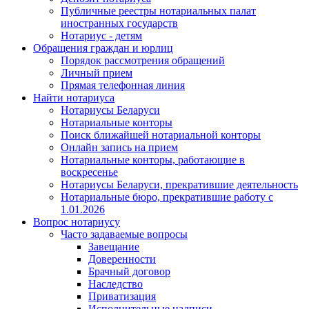
Публичные реестры нотариальных палат
иностранных государств
Нотариус - детям
Обращения граждан и юрлиц
Порядок рассмотрения обращений
Личный прием
Прямая телефонная линия
Найти нотариуса
Нотариусы Беларуси
Нотариальные конторы
Поиск ближайшей нотариальной конторы
Онлайн запись на прием
Нотариальные конторы, работающие в
воскресенье
Нотариусы Беларуси, прекратившие деятельность
Нотариальные бюро, прекратившие работу с
1.01.2026
Вопрос нотариусу
Часто задаваемые вопросы
Завещание
Доверенности
Брачный договор
Наследство
Приватизация
Исполнительные надписи