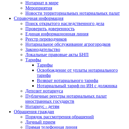
Нотариат в мире
Мероприятия
Новости территориальных нотариальных палат
Справочная информация
Поиск открытого наследственного дела
Проверить доверенность
Единая информационная линия
Реестр переводчиков
Нотариальное обслуживание агрогородков
Законодательство
Локальные правовые акты БНП
Тарифы
Тарифы
Освобождение от уплаты нотариального
тарифа
Возврат нотариального тарифа
Нотариальный тариф по ИН с должника
Депозит нотариуса
Публичные реестры нотариальных палат
иностранных государств
Нотариус - детям
Обращения граждан
Порядок рассмотрения обращений
Личный прием
Прямая телефонная линия