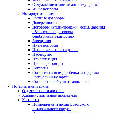
Отчуждение недвижимого имущества
Иные вопросы
Нотариус отвечает
Брачные договоры
Доверенности
Договоры купли-продажи, мены, дарения
и&nbsp;иные договоры
с&nbsp;недвижимостью
Завещания
Иные вопросы
Исполнительные надписи
Наследство
Приватизация
Прочие договоры
Согласия
Согласия на выезд ребенка за пределы
Республики Беларусь
Соглашения об уплате алиментов
Нотариальный архив
О деятельности архивов
Административные процедуры
Контакты
Нотариальный архив Брестского
нотариального округа