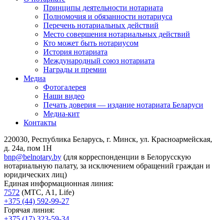
Принципы деятельности нотариата
Полномочия и обязанности нотариуса
Перечень нотариальных действий
Место совершения нотариальных действий
Кто может быть нотариусом
История нотариата
Международный союз нотариата
Награды и премии
Медиа
Фотогалерея
Наши видео
Печать доверия — издание нотариата Беларуси
Медиа-кит
Контакты
220030, Республика Беларусь, г. Минск, ул. Красноармейская,
д. 24а, пом 1Н
bnp@belnotary.by
(для корреспонденции в Белорусскую
нотариальную палату, за исключением обращений граждан и
юридических лиц)
Единая информационная линия:
7572
(МТС, A1, Life)
+375 (44) 592-99-27
Горячая линия:
+375 (17) 323-59-34