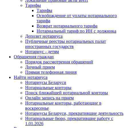
Локальные правовые акты БНП
Тарифы
Тарифы
Освобождение от уплаты нотариального
тарифа
Возврат нотариального тарифа
Нотариальный тариф по ИН с должника
Депозит нотариуса
Публичные реестры нотариальных палат
иностранных государств
Нотариус - детям
Обращения граждан
Порядок рассмотрения обращений
Личный прием
Прямая телефонная линия
Найти нотариуса
Нотариусы Беларуси
Нотариальные конторы
Поиск ближайшей нотариальной конторы
Онлайн запись на прием
Нотариальные конторы, работающие в
воскресенье
Нотариусы Беларуси, прекратившие деятельность
Нотариальные бюро, прекратившие работу с
1.01.2026