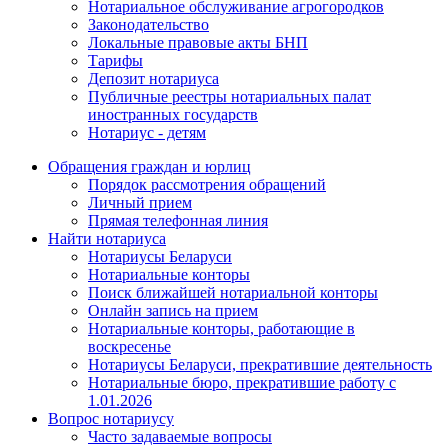
Нотариальное обслуживание агрогородков
Законодательство
Локальные правовые акты БНП
Тарифы
Депозит нотариуса
Публичные реестры нотариальных палат
иностранных государств
Нотариус - детям
Обращения граждан и юрлиц
Порядок рассмотрения обращений
Личный прием
Прямая телефонная линия
Найти нотариуса
Нотариусы Беларуси
Нотариальные конторы
Поиск ближайшей нотариальной конторы
Онлайн запись на прием
Нотариальные конторы, работающие в
воскресенье
Нотариусы Беларуси, прекратившие деятельность
Нотариальные бюро, прекратившие работу с
1.01.2026
Вопрос нотариусу
Часто задаваемые вопросы