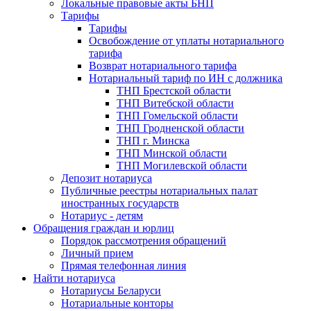
Локальные правовые акты БНП
Тарифы
Тарифы
Освобождение от уплаты нотариального
тарифа
Возврат нотариального тарифа
Нотариальный тариф по ИН с должника
ТНП Брестской области
ТНП Витебской области
ТНП Гомельской области
ТНП Гродненской области
ТНП г. Минска
ТНП Минской области
ТНП Могилевской области
Депозит нотариуса
Публичные реестры нотариальных палат
иностранных государств
Нотариус - детям
Обращения граждан и юрлиц
Порядок рассмотрения обращений
Личный прием
Прямая телефонная линия
Найти нотариуса
Нотариусы Беларуси
Нотариальные конторы