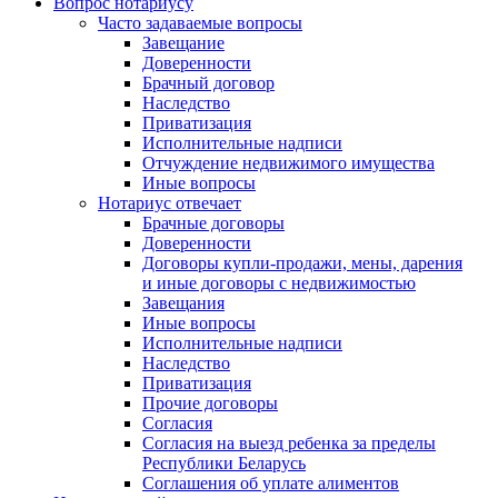
Вопрос нотариусу
Часто задаваемые вопросы
Завещание
Доверенности
Брачный договор
Наследство
Приватизация
Исполнительные надписи
Отчуждение недвижимого имущества
Иные вопросы
Нотариус отвечает
Брачные договоры
Доверенности
Договоры купли-продажи, мены, дарения
и иные договоры с недвижимостью
Завещания
Иные вопросы
Исполнительные надписи
Наследство
Приватизация
Прочие договоры
Согласия
Согласия на выезд ребенка за пределы
Республики Беларусь
Соглашения об уплате алиментов