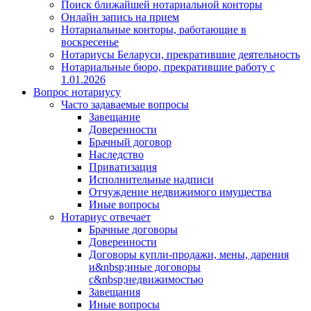
Поиск ближайшей нотариальной конторы
Онлайн запись на прием
Нотариальные конторы, работающие в
воскресенье
Нотариусы Беларуси, прекратившие деятельность
Нотариальные бюро, прекратившие работу с
1.01.2026
Вопрос нотариусу
Часто задаваемые вопросы
Завещание
Доверенности
Брачный договор
Наследство
Приватизация
Исполнительные надписи
Отчуждение недвижимого имущества
Иные вопросы
Нотариус отвечает
Брачные договоры
Доверенности
Договоры купли-продажи, мены, дарения
и&nbsp;иные договоры
с&nbsp;недвижимостью
Завещания
Иные вопросы