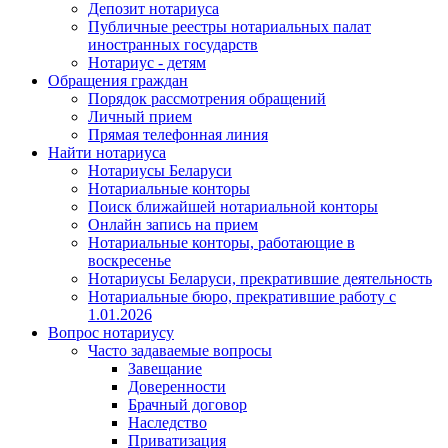
Депозит нотариуса
Публичные реестры нотариальных палат
иностранных государств
Нотариус - детям
Обращения граждан
Порядок рассмотрения обращений
Личный прием
Прямая телефонная линия
Найти нотариуса
Нотариусы Беларуси
Нотариальные конторы
Поиск ближайшей нотариальной конторы
Онлайн запись на прием
Нотариальные конторы, работающие в
воскресенье
Нотариусы Беларуси, прекратившие деятельность
Нотариальные бюро, прекратившие работу с
1.01.2026
Вопрос нотариусу
Часто задаваемые вопросы
Завещание
Доверенности
Брачный договор
Наследство
Приватизация