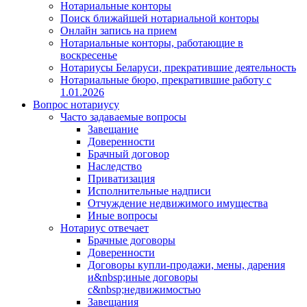
Нотариальные конторы
Поиск ближайшей нотариальной конторы
Онлайн запись на прием
Нотариальные конторы, работающие в
воскресенье
Нотариусы Беларуси, прекратившие деятельность
Нотариальные бюро, прекратившие работу с
1.01.2026
Вопрос нотариусу
Часто задаваемые вопросы
Завещание
Доверенности
Брачный договор
Наследство
Приватизация
Исполнительные надписи
Отчуждение недвижимого имущества
Иные вопросы
Нотариус отвечает
Брачные договоры
Доверенности
Договоры купли-продажи, мены, дарения
и&nbsp;иные договоры
с&nbsp;недвижимостью
Завещания