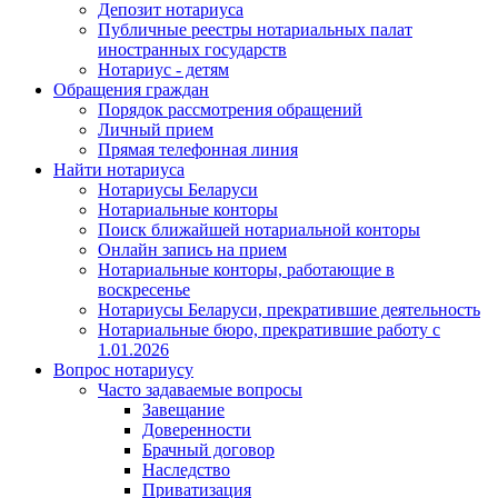
Депозит нотариуса
Публичные реестры нотариальных палат
иностранных государств
Нотариус - детям
Обращения граждан
Порядок рассмотрения обращений
Личный прием
Прямая телефонная линия
Найти нотариуса
Нотариусы Беларуси
Нотариальные конторы
Поиск ближайшей нотариальной конторы
Онлайн запись на прием
Нотариальные конторы, работающие в
воскресенье
Нотариусы Беларуси, прекратившие деятельность
Нотариальные бюро, прекратившие работу с
1.01.2026
Вопрос нотариусу
Часто задаваемые вопросы
Завещание
Доверенности
Брачный договор
Наследство
Приватизация