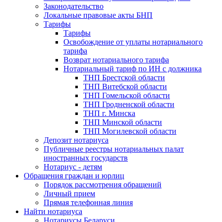
Законодательство
Локальные правовые акты БНП
Тарифы
Тарифы
Освобождение от уплаты нотариального
тарифа
Возврат нотариального тарифа
Нотариальный тариф по ИН с должника
ТНП Брестской области
ТНП Витебской области
ТНП Гомельской области
ТНП Гродненской области
ТНП г. Минска
ТНП Минской области
ТНП Могилевской области
Депозит нотариуса
Публичные реестры нотариальных палат
иностранных государств
Нотариус - детям
Обращения граждан и юрлиц
Порядок рассмотрения обращений
Личный прием
Прямая телефонная линия
Найти нотариуса
Нотариусы Беларуси