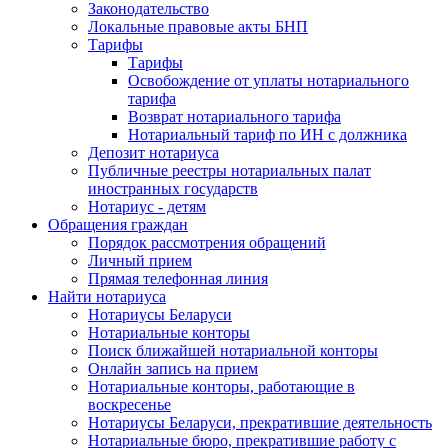
Законодательство
Локальные правовые акты БНП
Тарифы
Тарифы
Освобождение от уплаты нотариального
тарифа
Возврат нотариального тарифа
Нотариальный тариф по ИН с должника
Депозит нотариуса
Публичные реестры нотариальных палат
иностранных государств
Нотариус - детям
Обращения граждан
Порядок рассмотрения обращений
Личный прием
Прямая телефонная линия
Найти нотариуса
Нотариусы Беларуси
Нотариальные конторы
Поиск ближайшей нотариальной конторы
Онлайн запись на прием
Нотариальные конторы, работающие в
воскресенье
Нотариусы Беларуси, прекратившие деятельность
Нотариальные бюро, прекратившие работу с