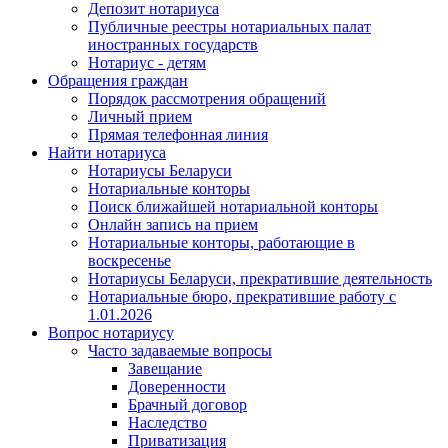
Депозит нотариуса
Публичные реестры нотариальных палат
иностранных государств
Нотариус - детям
Обращения граждан
Порядок рассмотрения обращений
Личный прием
Прямая телефонная линия
Найти нотариуса
Нотариусы Беларуси
Нотариальные конторы
Поиск ближайшей нотариальной конторы
Онлайн запись на прием
Нотариальные конторы, работающие в
воскресенье
Нотариусы Беларуси, прекратившие деятельность
Нотариальные бюро, прекратившие работу с
1.01.2026
Вопрос нотариусу
Часто задаваемые вопросы
Завещание
Доверенности
Брачный договор
Наследство
Приватизация