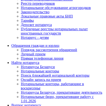
Реестр переводчиков
Нотариальное обслуживание агрогородков
Законодательство
Локальные правовые акты БНП
Тарифы
Депозит нотариуса
Публичные реестры нотариальных палат
иностранных государств
Нотариус - детям
Обращения граждан и юрлиц
Порядок рассмотрения обращений
Личный прием
Прямая телефонная линия
Найти нотариуса
Нотариусы Беларуси
Нотариальные конторы
Поиск ближайшей нотариальной конторы
Онлайн запись на прием
Нотариальные конторы, работающие в
воскресенье
Нотариусы Беларуси, прекратившие деятельность
Нотариальные бюро, прекратившие работу с
1.01.2026
Вопрос нотариусу