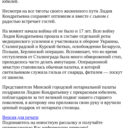
юбилей.
Несмотря на все тяготы своего жизненного пути Лидия
Кондратьевна сохраняет оптимизм и вместе с сыном с
радостью встречает гостей.
На момент начала войны ей не было и 17 лет. Всю войну
Лидия Кондратьевна прошла в составе отдельной роты
медицинского усиления и участвовала в обороне Украины,
Сталинградской и Курской битвах, освобождении Беларуси,
Польши, Берлинской операции. Вспоминает, что во время
отступления от Сталинграда была много обморожений стоп,
приходилось часто делать ампутации. Операционной
зачастую становилась обычная палатка, в которой
светильником служила гильза от снаряда, фитилем — лоскут
от шинели.
Представители Минской городской нотариальной палаты
поздравили Лидию Кондратьевну с прекрасным юбилеем,
поблагодарили за тот великий подвиг нашего старшего
поколения, в которому она приложила свою руку и вручили
ценный подарок от нотариата столицы.
Версия для печати
Подпишитесь на новостную рассылку и получайте
интересующую Вас информацию первыми!