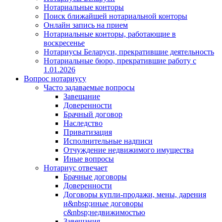
Нотариальные конторы
Поиск ближайшей нотариальной конторы
Онлайн запись на прием
Нотариальные конторы, работающие в
воскресенье
Нотариусы Беларуси, прекратившие деятельность
Нотариальные бюро, прекратившие работу с
1.01.2026
Вопрос нотариусу
Часто задаваемые вопросы
Завещание
Доверенности
Брачный договор
Наследство
Приватизация
Исполнительные надписи
Отчуждение недвижимого имущества
Иные вопросы
Нотариус отвечает
Брачные договоры
Доверенности
Договоры купли-продажи, мены, дарения
и&nbsp;иные договоры
с&nbsp;недвижимостью
Завещания