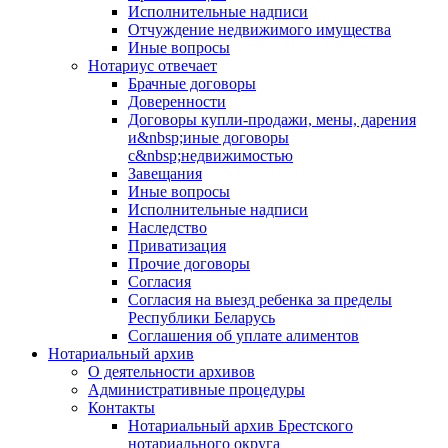
Исполнительные надписи
Отчуждение недвижимого имущества
Иные вопросы
Нотариус отвечает
Брачные договоры
Доверенности
Договоры купли-продажи, мены, дарения
и&nbsp;иные договоры
с&nbsp;недвижимостью
Завещания
Иные вопросы
Исполнительные надписи
Наследство
Приватизация
Прочие договоры
Согласия
Согласия на выезд ребенка за пределы
Республики Беларусь
Соглашения об уплате алиментов
Нотариальный архив
О деятельности архивов
Административные процедуры
Контакты
Нотариальный архив Брестского
нотариального округа