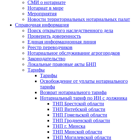
СМИ о нотариате
Нотариат в мире
Мероприятия
Новости территориальных нотариальных палат
Справочная информация
Поиск открытого наследственного дела
Проверить доверенность
Единая информационная линия
Реестр переводчиков
Нотариальное обслуживание агрогородков
Законодательство
Локальные правовые акты БНП
Тарифы
Тарифы
Освобождение от уплаты нотариального
тарифа
Возврат нотариального тарифа
Нотариальный тариф по ИН с должника
ТНП Брестской области
ТНП Витебской области
ТНП Гомельской области
ТНП Гродненской области
ТНП г. Минска
ТНП Минской области
ТНП Могилевской области