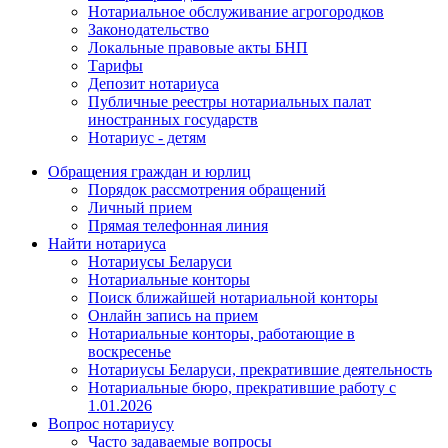
Нотариальное обслуживание агрогородков
Законодательство
Локальные правовые акты БНП
Тарифы
Депозит нотариуса
Публичные реестры нотариальных палат
иностранных государств
Нотариус - детям
Обращения граждан и юрлиц
Порядок рассмотрения обращений
Личный прием
Прямая телефонная линия
Найти нотариуса
Нотариусы Беларуси
Нотариальные конторы
Поиск ближайшей нотариальной конторы
Онлайн запись на прием
Нотариальные конторы, работающие в
воскресенье
Нотариусы Беларуси, прекратившие деятельность
Нотариальные бюро, прекратившие работу с
1.01.2026
Вопрос нотариусу
Часто задаваемые вопросы