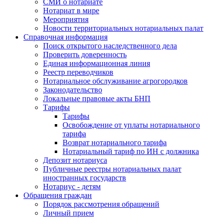
СМИ о нотариате
Нотариат в мире
Мероприятия
Новости территориальных нотариальных палат
Справочная информация
Поиск открытого наследственного дела
Проверить доверенность
Единая информационная линия
Реестр переводчиков
Нотариальное обслуживание агрогородков
Законодательство
Локальные правовые акты БНП
Тарифы
Тарифы
Освобождение от уплаты нотариального
тарифа
Возврат нотариального тарифа
Нотариальный тариф по ИН с должника
Депозит нотариуса
Публичные реестры нотариальных палат
иностранных государств
Нотариус - детям
Обращения граждан
Порядок рассмотрения обращений
Личный прием