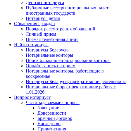
Депозит нотариуса
Публичные реестры нотариальных палат
иностранных государств
Нотариус - детям
Обращения граждан
Порядок рассмотрения обращений
Личный прием
Прямая телефонная линия
Найти нотариуса
Нотариусы Беларуси
Нотариальные конторы
Поиск ближайшей нотариальной конторы
Онлайн запись на прием
Нотариальные конторы, работающие в
воскресенье
Нотариусы Беларуси, прекратившие деятельность
Нотариальные бюро, прекратившие работу с
1.01.2026
Вопрос нотариусу
Часто задаваемые вопросы
Завещание
Доверенности
Брачный договор
Наследство
Приватизация