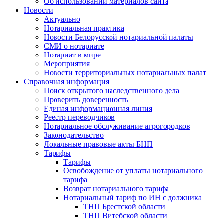
Об использовании материалов сайта
Новости
Актуально
Нотариальная практика
Новости Белорусской нотариальной палаты
СМИ о нотариате
Нотариат в мире
Мероприятия
Новости территориальных нотариальных палат
Справочная информация
Поиск открытого наследственного дела
Проверить доверенность
Единая информационная линия
Реестр переводчиков
Нотариальное обслуживание агрогородков
Законодательство
Локальные правовые акты БНП
Тарифы
Тарифы
Освобождение от уплаты нотариального
тарифа
Возврат нотариального тарифа
Нотариальный тариф по ИН с должника
ТНП Брестской области
ТНП Витебской области