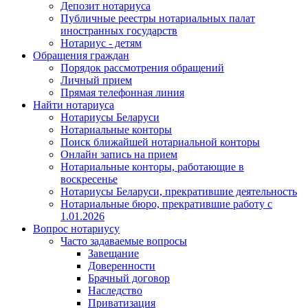
Депозит нотариуса
Публичные реестры нотариальных палат
иностранных государств
Нотариус - детям
Обращения граждан
Порядок рассмотрения обращений
Личный прием
Прямая телефонная линия
Найти нотариуса
Нотариусы Беларуси
Нотариальные конторы
Поиск ближайшей нотариальной конторы
Онлайн запись на прием
Нотариальные конторы, работающие в
воскресенье
Нотариусы Беларуси, прекратившие деятельность
Нотариальные бюро, прекратившие работу с
1.01.2026
Вопрос нотариусу
Часто задаваемые вопросы
Завещание
Доверенности
Брачный договор
Наследство
Приватизация