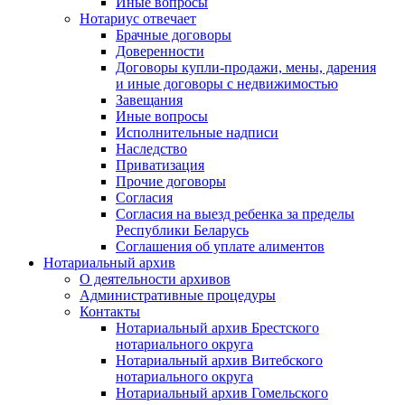
Иные вопросы
Нотариус отвечает
Брачные договоры
Доверенности
Договоры купли-продажи, мены, дарения
и иные договоры с недвижимостью
Завещания
Иные вопросы
Исполнительные надписи
Наследство
Приватизация
Прочие договоры
Согласия
Согласия на выезд ребенка за пределы
Республики Беларусь
Соглашения об уплате алиментов
Нотариальный архив
О деятельности архивов
Административные процедуры
Контакты
Нотариальный архив Брестского
нотариального округа
Нотариальный архив Витебского
нотариального округа
Нотариальный архив Гомельского