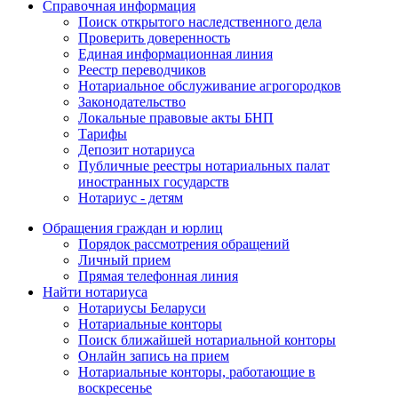
Справочная информация
Поиск открытого наследственного дела
Проверить доверенность
Единая информационная линия
Реестр переводчиков
Нотариальное обслуживание агрогородков
Законодательство
Локальные правовые акты БНП
Тарифы
Депозит нотариуса
Публичные реестры нотариальных палат
иностранных государств
Нотариус - детям
Обращения граждан и юрлиц
Порядок рассмотрения обращений
Личный прием
Прямая телефонная линия
Найти нотариуса
Нотариусы Беларуси
Нотариальные конторы
Поиск ближайшей нотариальной конторы
Онлайн запись на прием
Нотариальные конторы, работающие в
воскресенье