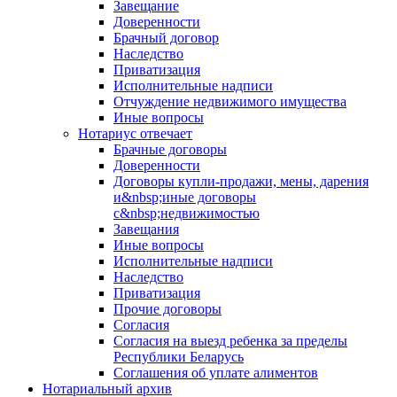
Завещание
Доверенности
Брачный договор
Наследство
Приватизация
Исполнительные надписи
Отчуждение недвижимого имущества
Иные вопросы
Нотариус отвечает
Брачные договоры
Доверенности
Договоры купли-продажи, мены, дарения
и&nbsp;иные договоры
с&nbsp;недвижимостью
Завещания
Иные вопросы
Исполнительные надписи
Наследство
Приватизация
Прочие договоры
Согласия
Согласия на выезд ребенка за пределы
Республики Беларусь
Соглашения об уплате алиментов
Нотариальный архив