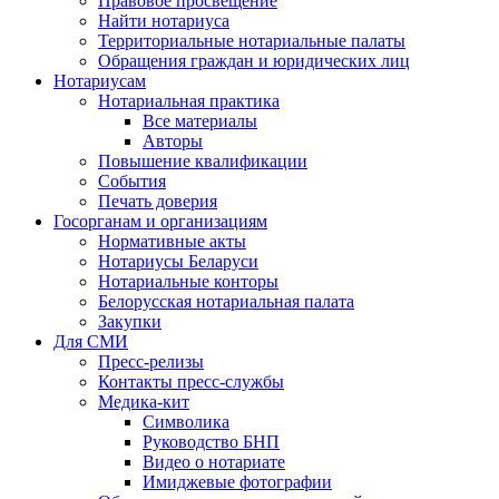
Правовое просвещение
Найти нотариуса
Территориальные нотариальные палаты
Обращения граждан и юридических лиц
Нотариусам
Нотариальная практика
Все материалы
Авторы
Повышение квалификации
События
Печать доверия
Госорганам и организациям
Нормативные акты
Нотариусы Беларуси
Нотариальные конторы
Белорусская нотариальная палата
Закупки
Для СМИ
Пресс-релизы
Контакты пресс-службы
Медика-кит
Символика
Руководство БНП
Видео о нотариате
Имиджевые фотографии