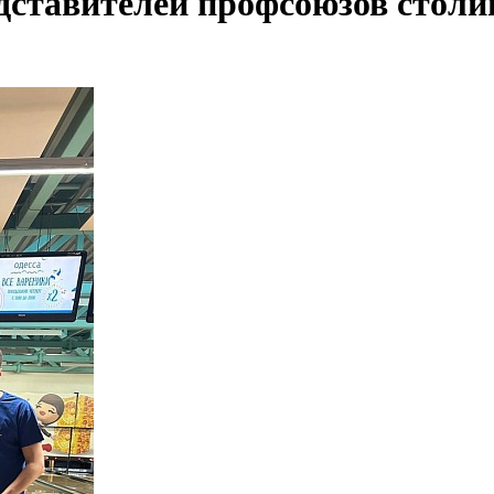
едставителей профсоюзов стол