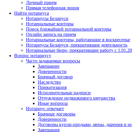
Личный прием
Прямая телефонная линия
Найти нотариуса
Нотариусы Беларуси
Нотариальные конторы
Поиск ближайшей нотариальной конторы
Онлайн запись на прием
Нотариальные конторы, работающие в воскресенье
Нотариусы Беларуси, прекратившие деятельность
Нотариальные бюро, прекратившие работу с 1.01.2
Вопрос нотариусу
Часто задаваемые вопросы
Завещание
Доверенности
Брачный договор
Наследство
Приватизация
Исполнительные надписи
Отчуждение недвижимого имущества
Иные вопросы
Нотариус отвечает
Брачные договоры
Доверенности
Договоры купли-продажи, мены, дарения и и
Завещания