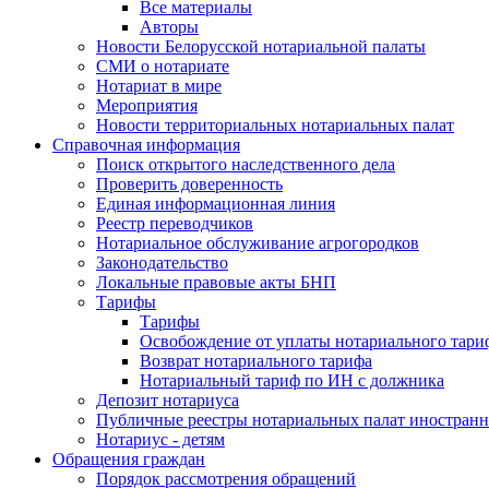
Все материалы
Авторы
Новости Белорусской нотариальной палаты
СМИ о нотариате
Нотариат в мире
Мероприятия
Новости территориальных нотариальных палат
Справочная информация
Поиск открытого наследственного дела
Проверить доверенность
Единая информационная линия
Реестр переводчиков
Нотариальное обслуживание агрогородков
Законодательство
Локальные правовые акты БНП
Тарифы
Тарифы
Освобождение от уплаты нотариального тари
Возврат нотариального тарифа
Нотариальный тариф по ИН с должника
Депозит нотариуса
Публичные реестры нотариальных палат иностранн
Нотариус - детям
Обращения граждан
Порядок рассмотрения обращений