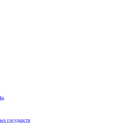
фа
ых государств