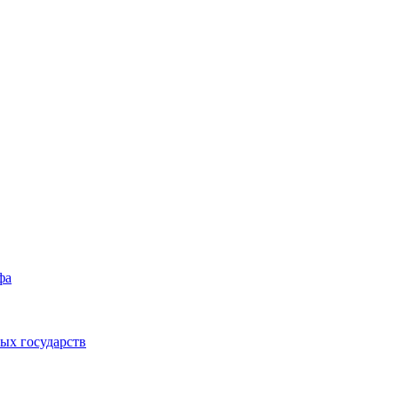
фа
ых государств