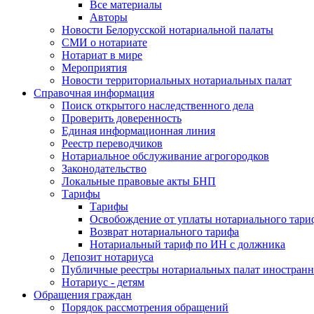
Все материалы
Авторы
Новости Белорусской нотариальной палаты
СМИ о нотариате
Нотариат в мире
Мероприятия
Новости территориальных нотариальных палат
Справочная информация
Поиск открытого наследственного дела
Проверить доверенность
Единая информационная линия
Реестр переводчиков
Нотариальное обслуживание агрогородков
Законодательство
Локальные правовые акты БНП
Тарифы
Тарифы
Освобождение от уплаты нотариального тари
Возврат нотариального тарифа
Нотариальный тариф по ИН с должника
Депозит нотариуса
Публичные реестры нотариальных палат иностранн
Нотариус - детям
Обращения граждан
Порядок рассмотрения обращений