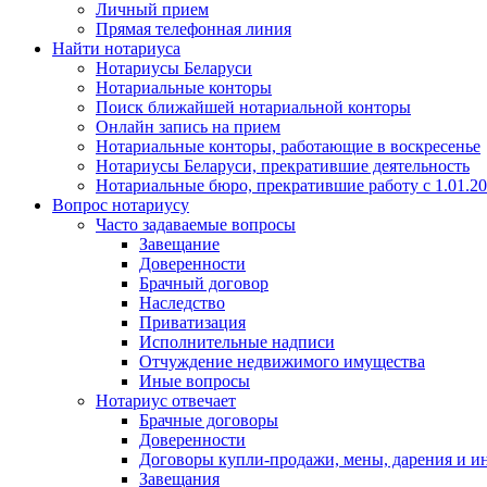
Личный прием
Прямая телефонная линия
Найти нотариуса
Нотариусы Беларуси
Нотариальные конторы
Поиск ближайшей нотариальной конторы
Онлайн запись на прием
Нотариальные конторы, работающие в воскресенье
Нотариусы Беларуси, прекратившие деятельность
Нотариальные бюро, прекратившие работу с 1.01.2
Вопрос нотариусу
Часто задаваемые вопросы
Завещание
Доверенности
Брачный договор
Наследство
Приватизация
Исполнительные надписи
Отчуждение недвижимого имущества
Иные вопросы
Нотариус отвечает
Брачные договоры
Доверенности
Договоры купли-продажи, мены, дарения и и
Завещания