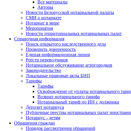
Все материалы
Авторы
Новости Белорусской нотариальной палаты
СМИ о нотариате
Нотариат в мире
Мероприятия
Новости территориальных нотариальных палат
Справочная информация
Поиск открытого наследственного дела
Проверить доверенность
Единая информационная линия
Реестр переводчиков
Нотариальное обслуживание агрогородков
Законодательство
Локальные правовые акты БНП
Тарифы
Тарифы
Освобождение от уплаты нотариального тари
Возврат нотариального тарифа
Нотариальный тариф по ИН с должника
Депозит нотариуса
Публичные реестры нотариальных палат иностранн
Нотариус - детям
Обращения граждан
Порядок рассмотрения обращений