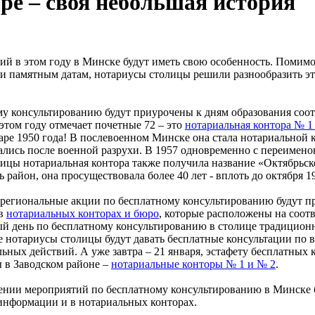
ре – своя небольшая история
ий в этом году в Минске будут иметь свою особенность. Поми
и памятным датам, нотариусы столицы решили разнообразить эт
у консультированию будут приурочены к дням образования соо
 этом году отмечает почетные 72 – это
нотариальная контора № 1
аре 1950 года! В послевоенном Минске она стала нотариальной 
ались после военной разрухи.
В 1957 одновременно с переимено
ицы нотариальная контора также получила название «Октябрьско
ь район, она просуществовала более 40 лет - вплоть до октября 1
 региональные акции по бесплатному консультированию будут 
 в
нотариальных конторах и бюро
, которые расположены на соот
й день по бесплатному консультированию в столице традицион
се нотариусы столицы будут давать бесплатные консультации по 
ьных действий. А уже завтра – 21 января, эстафету бесплатных 
 в Заводском районе –
нотариальные конторы № 1 и № 2
.
нии мероприятий по бесплатному консультированию в Минске бу
 информации и в нотариальных конторах.