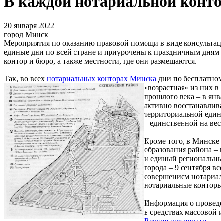
В каждой нотариальной конто
20 января 2022
город Минск
Мероприятия по оказанию правовой помощи в виде консультац
единые дни по всей стране и приурочены к праздничным дням 
контор и бюро, а также местности, где они размещаются.
Так, во всех
нотариальных конторах Минска
дни по бесплатном
«возрастная» из них в
прошлого века – в янв
активно восстанавлив
территориальной един
– единственной на вес
Кроме того, в Минске
образования района –
и единый региональны
города – 9 сентября в
совершением нотариал
нотариальные конторы
Информация о проведе
в средствах массовой
Версия для печати