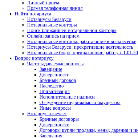
Личный прием
Прямая телефонная линия
Найти нотариуса
Нотариусы Беларуси
Нотариальные конторы
Поиск ближайшей нотариальной конторы
Онлайн запись на прием
Нотариальные конторы, работающие в воскресенье
Нотариусы Беларуси, прекратившие деятельность
Нотариальные бюро, прекратившие работу с 1.01.2
Вопрос нотариусу
Часто задаваемые вопросы
Завещание
Доверенности
Брачный договор
Наследство
Приватизация
Исполнительные надписи
Отчуждение недвижимого имущества
Иные вопросы
Нотариус отвечает
Брачные договоры
Доверенности
Договоры купли-продажи, мены, дарения и и
Завещания