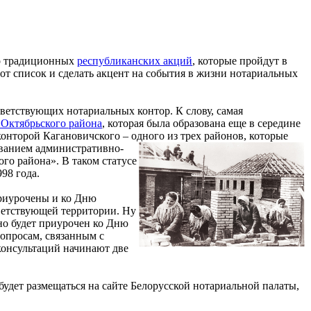
мо традиционных
республиканских акций
, которые пройдут в
от список и сделать акцент на события в жизни нотариальных
тветствующих нотариальных контор.
К слову, самая
 Октябрьского района
, которая была образована еще в середине
конторой Кагановичского – одного из трех районов, которые
ванием административно-
го района». В таком статусе
998 года.
приурочены и ко Дню
ветствующей территории. Ну
но будет приурочен ко Дню
вопросам, связанным с
консультаций начинают две
дет размещаться на сайте Белорусской нотариальной палаты,