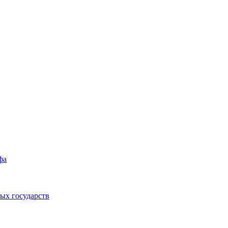
фа
ых государств