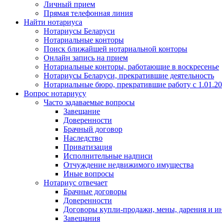
Личный прием
Прямая телефонная линия
Найти нотариуса
Нотариусы Беларуси
Нотариальные конторы
Поиск ближайшей нотариальной конторы
Онлайн запись на прием
Нотариальные конторы, работающие в воскресенье
Нотариусы Беларуси, прекратившие деятельность
Нотариальные бюро, прекратившие работу с 1.01.2
Вопрос нотариусу
Часто задаваемые вопросы
Завещание
Доверенности
Брачный договор
Наследство
Приватизация
Исполнительные надписи
Отчуждение недвижимого имущества
Иные вопросы
Нотариус отвечает
Брачные договоры
Доверенности
Договоры купли-продажи, мены, дарения и и
Завещания