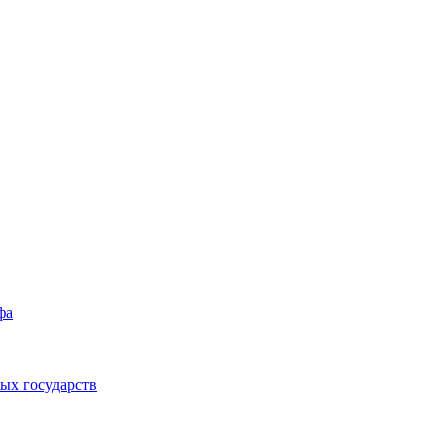
фа
ых государств