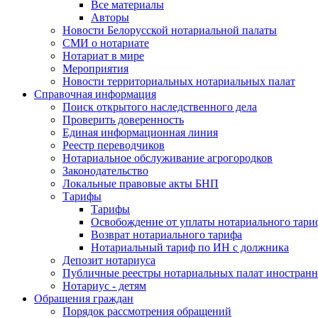
Все материалы
Авторы
Новости Белорусской нотариальной палаты
СМИ о нотариате
Нотариат в мире
Мероприятия
Новости территориальных нотариальных палат
Справочная информация
Поиск открытого наследственного дела
Проверить доверенность
Единая информационная линия
Реестр переводчиков
Нотариальное обслуживание агрогородков
Законодательство
Локальные правовые акты БНП
Тарифы
Тарифы
Освобождение от уплаты нотариального тари
Возврат нотариального тарифа
Нотариальный тариф по ИН с должника
Депозит нотариуса
Публичные реестры нотариальных палат иностранн
Нотариус - детям
Обращения граждан
Порядок рассмотрения обращений