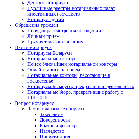
Депозит нотариуса
Публичные реестры нотариальных палат
иностранных государств
Нотариус - детям
Обращения граждан
Порядок рассмотрения обращений
Личный прием
Прямая телефонная линия
Найти нотариуса
Нотариусы Беларуси
Нотариальные конторы
Поиск ближайшей нотариальной конторы
Онлайн запись на прием
Нотариальные конторы, работающие в
воскресенье
Нотариусы Беларуси, прекратившие деятельность
Нотариальные бюро, прекратившие работу с
1.01.2026
Вопрос нотариусу
Часто задаваемые вопросы
Завещание
Доверенности
Брачный договор
Наследство
Приватизация