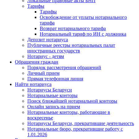
Локальные правовые акты БНП
Тарифы
Тарифы
Освобождение от уплаты нотариального
тарифа
Возврат нотариального тарифа
Нотариальный тариф по ИН с должника
Депозит нотариуса
Публичные реестры нотариальных палат
иностранных государств
Нотариус - детям
Обращения граждан
Порядок рассмотрения обращений
Личный прием
Прямая телефонная линия
Найти нотариуса
Нотариусы Беларуси
Нотариальные конторы
Поиск ближайшей нотариальной конторы
Онлайн запись на прием
Нотариальные конторы, работающие в
воскресенье
Нотариусы Беларуси, прекратившие деятельность
Нотариальные бюро, прекратившие работу с
1.01.2026