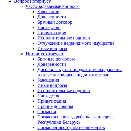
Вопрос нотариусу
Часто задаваемые вопросы
Завещание
Доверенности
Брачный договор
Наследство
Приватизация
Исполнительные надписи
Отчуждение недвижимого имущества
Иные вопросы
Нотариус отвечает
Брачные договоры
Доверенности
Договоры купли-продажи, мены, дарения
и иные договоры с недвижимостью
Завещания
Иные вопросы
Исполнительные надписи
Наследство
Приватизация
Прочие договоры
Согласия
Согласия на выезд ребенка за пределы
Республики Беларусь
Соглашения об уплате алиментов