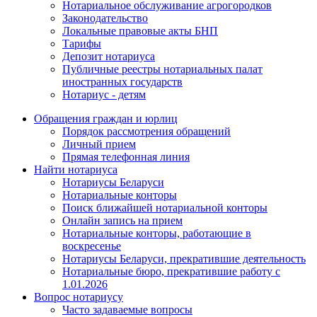
Нотариальное обслуживание агрогородков
Законодательство
Локальные правовые акты БНП
Тарифы
Депозит нотариуса
Публичные реестры нотариальных палат
иностранных государств
Нотариус - детям
Обращения граждан и юрлиц
Порядок рассмотрения обращений
Личный прием
Прямая телефонная линия
Найти нотариуса
Нотариусы Беларуси
Нотариальные конторы
Поиск ближайшей нотариальной конторы
Онлайн запись на прием
Нотариальные конторы, работающие в
воскресенье
Нотариусы Беларуси, прекратившие деятельность
Нотариальные бюро, прекратившие работу с
1.01.2026
Вопрос нотариусу
Часто задаваемые вопросы