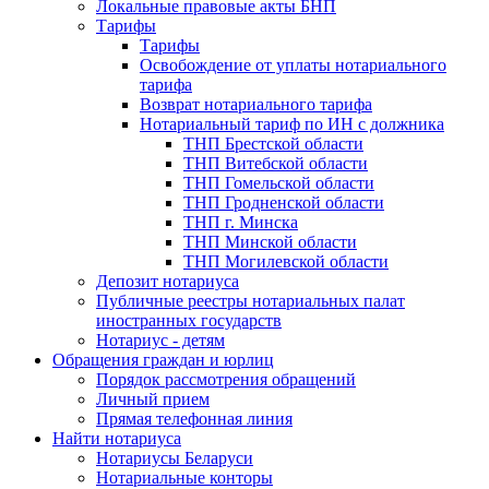
Локальные правовые акты БНП
Тарифы
Тарифы
Освобождение от уплаты нотариального
тарифа
Возврат нотариального тарифа
Нотариальный тариф по ИН с должника
ТНП Брестской области
ТНП Витебской области
ТНП Гомельской области
ТНП Гродненской области
ТНП г. Минска
ТНП Минской области
ТНП Могилевской области
Депозит нотариуса
Публичные реестры нотариальных палат
иностранных государств
Нотариус - детям
Обращения граждан и юрлиц
Порядок рассмотрения обращений
Личный прием
Прямая телефонная линия
Найти нотариуса
Нотариусы Беларуси
Нотариальные конторы