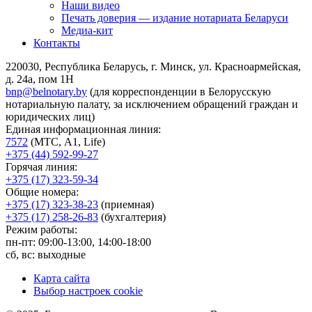
Наши видео
Печать доверия — издание нотариата Беларуси
Медиа-кит
Контакты
220030, Республика Беларусь, г. Минск, ул. Красноармейская,
д. 24а, пом 1Н
bnp@belnotary.by
(для корреспонденции в Белорусскую
нотариальную палату, за исключением обращений граждан и
юридических лиц)
Единая информационная линия:
7572
(МТС, A1, Life)
+375 (44) 592-99-27
Горячая линия:
+375 (17) 323-59-34
Общие номера:
+375 (17) 323-38-23
(приемная)
+375 (17) 258-26-83
(бухгалтерия)
Режим работы:
пн-пт: 09:00-13:00, 14:00-18:00
сб, вс: выходные
Карта сайта
Выбор настроек cookie