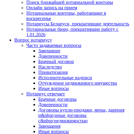
Поиск ближайшей нотариальной конторы
Онлайн запись на прием
Нотариальные конторы, работающие в
воскресенье
Нотариусы Беларуси, прекратившие деятельность
Нотариальные бюро, прекратившие работу с
1.01.2026
Вопрос нотариусу
Часто задаваемые вопросы
Завещание
Доверенности
Брачный договор
Наследство
Приватизация
Исполнительные надписи
Отчуждение недвижимого имущества
Иные вопросы
Нотариус отвечает
Брачные договоры
Доверенности
Договоры купли-продажи, мены, дарения
и&nbsp;иные договоры
с&nbsp;недвижимостью
Завещания
Иные вопросы