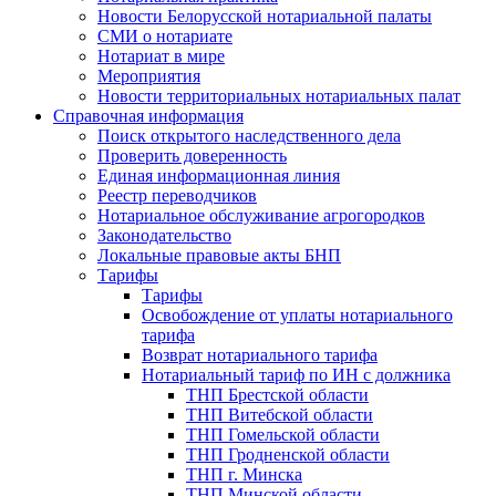
Новости Белорусской нотариальной палаты
СМИ о нотариате
Нотариат в мире
Мероприятия
Новости территориальных нотариальных палат
Справочная информация
Поиск открытого наследственного дела
Проверить доверенность
Единая информационная линия
Реестр переводчиков
Нотариальное обслуживание агрогородков
Законодательство
Локальные правовые акты БНП
Тарифы
Тарифы
Освобождение от уплаты нотариального
тарифа
Возврат нотариального тарифа
Нотариальный тариф по ИН с должника
ТНП Брестской области
ТНП Витебской области
ТНП Гомельской области
ТНП Гродненской области
ТНП г. Минска
ТНП Минской области