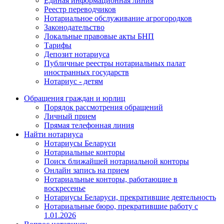
Единая информационная линия
Реестр переводчиков
Нотариальное обслуживание агрогородков
Законодательство
Локальные правовые акты БНП
Тарифы
Депозит нотариуса
Публичные реестры нотариальных палат
иностранных государств
Нотариус - детям
Обращения граждан и юрлиц
Порядок рассмотрения обращений
Личный прием
Прямая телефонная линия
Найти нотариуса
Нотариусы Беларуси
Нотариальные конторы
Поиск ближайшей нотариальной конторы
Онлайн запись на прием
Нотариальные конторы, работающие в
воскресенье
Нотариусы Беларуси, прекратившие деятельность
Нотариальные бюро, прекратившие работу с
1.01.2026