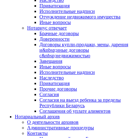
Наследство
Приватизация
Исполнительные надписи
Отчуждение недвижимого имущества
Иные вопросы
Нотариус отвечает
Брачные договоры
Доверенности
Договоры купли-продажи, мены, дарения
и&nbsp;иные договоры
с&nbsp;недвижимостью
Завещания
Иные вопросы
Исполнительные надписи
Наследство
Приватизация
Прочие договоры
Согласия
Согласия на выезд ребенка за пределы
Республики Беларусь
Соглашения об уплате алиментов
Нотариальный архив
О деятельности архивов
Административные процедуры
Контакты