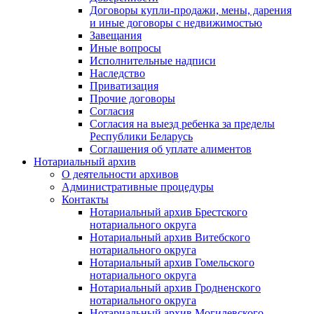
Договоры купли-продажи, мены, дарения
и иные договоры с недвижимостью
Завещания
Иные вопросы
Исполнительные надписи
Наследство
Приватизация
Прочие договоры
Согласия
Согласия на выезд ребенка за пределы
Республики Беларусь
Соглашения об уплате алиментов
Нотариальный архив
О деятельности архивов
Административные процедуры
Контакты
Нотариальный архив Брестского
нотариального округа
Нотариальный архив Витебского
нотариального округа
Нотариальный архив Гомельского
нотариального округа
Нотариальный архив Гродненского
нотариального округа
Нотариальный архив Могилевского