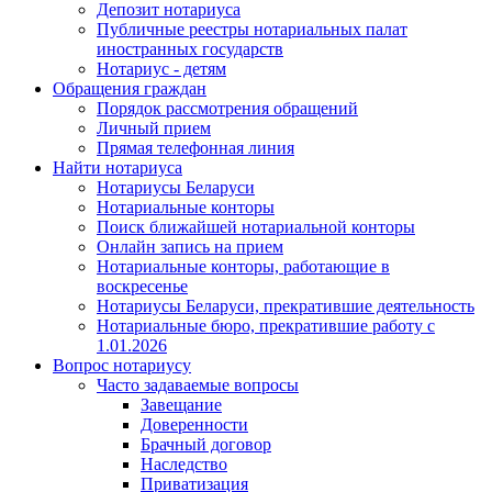
Депозит нотариуса
Публичные реестры нотариальных палат
иностранных государств
Нотариус - детям
Обращения граждан
Порядок рассмотрения обращений
Личный прием
Прямая телефонная линия
Найти нотариуса
Нотариусы Беларуси
Нотариальные конторы
Поиск ближайшей нотариальной конторы
Онлайн запись на прием
Нотариальные конторы, работающие в
воскресенье
Нотариусы Беларуси, прекратившие деятельность
Нотариальные бюро, прекратившие работу с
1.01.2026
Вопрос нотариусу
Часто задаваемые вопросы
Завещание
Доверенности
Брачный договор
Наследство
Приватизация