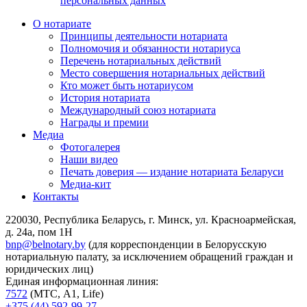
персональных данных
О нотариате
Принципы деятельности нотариата
Полномочия и обязанности нотариуса
Перечень нотариальных действий
Место совершения нотариальных действий
Кто может быть нотариусом
История нотариата
Международный союз нотариата
Награды и премии
Медиа
Фотогалерея
Наши видео
Печать доверия — издание нотариата Беларуси
Медиа-кит
Контакты
220030, Республика Беларусь, г. Минск, ул. Красноармейская,
д. 24а, пом 1Н
bnp@belnotary.by
(для корреспонденции в Белорусскую
нотариальную палату, за исключением обращений граждан и
юридических лиц)
Единая информационная линия:
7572
(МТС, A1, Life)
+375 (44) 592-99-27