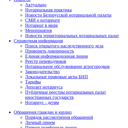
Актуально
Нотариальная практика
Новости Белорусской нотариальной палаты
СМИ о нотариате
Нотариат в мире
Мероприятия
Новости территориальных нотариальных палат
Справочная информация
Поиск открытого наследственного дела
Проверить доверенность
Единая информационная линия
Реестр переводчиков
Нотариальное обслуживание агрогородков
Законодательство
Локальные правовые акты БНП
Тарифы
Депозит нотариуса
Публичные реестры нотариальных палат
иностранных государств
Нотариус - детям
Обращения граждан и юрлиц
Порядок рассмотрения обращений
Личный прием
Прямая телефонная линия