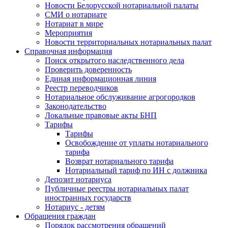
Новости Белорусской нотариальной палаты
СМИ о нотариате
Нотариат в мире
Мероприятия
Новости территориальных нотариальных палат
Справочная информация
Поиск открытого наследственного дела
Проверить доверенность
Единая информационная линия
Реестр переводчиков
Нотариальное обслуживание агрогородков
Законодательство
Локальные правовые акты БНП
Тарифы
Тарифы
Освобождение от уплаты нотариального
тарифа
Возврат нотариального тарифа
Нотариальный тариф по ИН с должника
Депозит нотариуса
Публичные реестры нотариальных палат
иностранных государств
Нотариус - детям
Обращения граждан
Порядок рассмотрения обращений