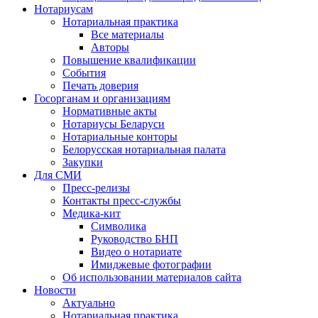
Нотариусам
Нотариальная практика
Все материалы
Авторы
Повышение квалификации
События
Печать доверия
Госорганам и организациям
Нормативные акты
Нотариусы Беларуси
Нотариальные конторы
Белорусская нотариальная палата
Закупки
Для СМИ
Пресс-релизы
Контакты пресс-службы
Медика-кит
Символика
Руководство БНП
Видео о нотариате
Имиджевые фотографии
Об использовании материалов сайта
Новости
Актуально
Нотариальная практика