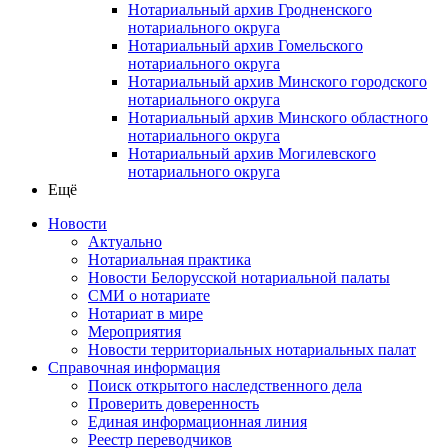
Нотариальный архив Гродненского
нотариального округа
Нотариальный архив Гомельского
нотариального округа
Нотариальный архив Минского городского
нотариального округа
Нотариальный архив Минского областного
нотариального округа
Нотариальный архив Могилевского
нотариального округа
Ещё
Новости
Актуально
Нотариальная практика
Новости Белорусской нотариальной палаты
СМИ о нотариате
Нотариат в мире
Мероприятия
Новости территориальных нотариальных палат
Справочная информация
Поиск открытого наследственного дела
Проверить доверенность
Единая информационная линия
Реестр переводчиков