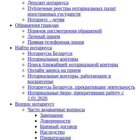
Депозит нотариуса
Публичные реестры нотариальных палат
иностранных государств
Нотариус - детям
Обращения граждан
Порядок рассмотрения обращений
Личный прием
Прямая телефонная линия
Найти нотариуса
Нотариусы Беларуси
Нотариальные конторы
Поиск ближайшей нотариальной конторы
Онлайн запись на прием
Нотариальные конторы, работающие в
воскресенье
Нотариусы Беларуси, прекратившие деятельность
Нотариальные бюро, прекратившие работу с
1.01.2026
Вопрос нотариусу
Часто задаваемые вопросы
Завещание
Доверенности
Брачный договор
Наследство
Приватизация