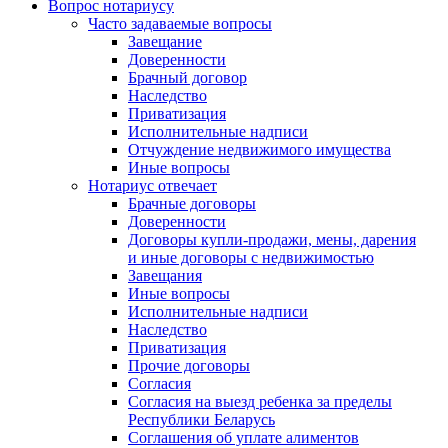
Вопрос нотариусу
Часто задаваемые вопросы
Завещание
Доверенности
Брачный договор
Наследство
Приватизация
Исполнительные надписи
Отчуждение недвижимого имущества
Иные вопросы
Нотариус отвечает
Брачные договоры
Доверенности
Договоры купли-продажи, мены, дарения
и иные договоры с недвижимостью
Завещания
Иные вопросы
Исполнительные надписи
Наследство
Приватизация
Прочие договоры
Согласия
Согласия на выезд ребенка за пределы
Республики Беларусь
Соглашения об уплате алиментов