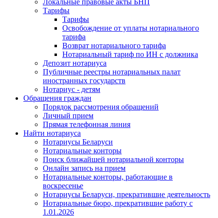
Локальные правовые акты БНП
Тарифы
Тарифы
Освобождение от уплаты нотариального
тарифа
Возврат нотариального тарифа
Нотариальный тариф по ИН с должника
Депозит нотариуса
Публичные реестры нотариальных палат
иностранных государств
Нотариус - детям
Обращения граждан
Порядок рассмотрения обращений
Личный прием
Прямая телефонная линия
Найти нотариуса
Нотариусы Беларуси
Нотариальные конторы
Поиск ближайшей нотариальной конторы
Онлайн запись на прием
Нотариальные конторы, работающие в
воскресенье
Нотариусы Беларуси, прекратившие деятельность
Нотариальные бюро, прекратившие работу с
1.01.2026