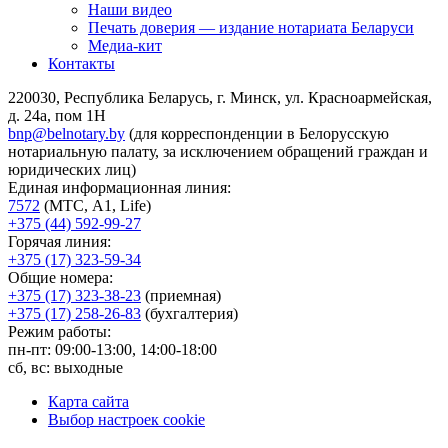
Наши видео
Печать доверия — издание нотариата Беларуси
Медиа-кит
Контакты
220030, Республика Беларусь, г. Минск, ул. Красноармейская,
д. 24а, пом 1Н
bnp@belnotary.by
(для корреспонденции в Белорусскую
нотариальную палату, за исключением обращений граждан и
юридических лиц)
Единая информационная линия:
7572
(МТС, A1, Life)
+375 (44) 592-99-27
Горячая линия:
+375 (17) 323-59-34
Общие номера:
+375 (17) 323-38-23
(приемная)
+375 (17) 258-26-83
(бухгалтерия)
Режим работы:
пн-пт: 09:00-13:00, 14:00-18:00
сб, вс: выходные
Карта сайта
Выбор настроек cookie