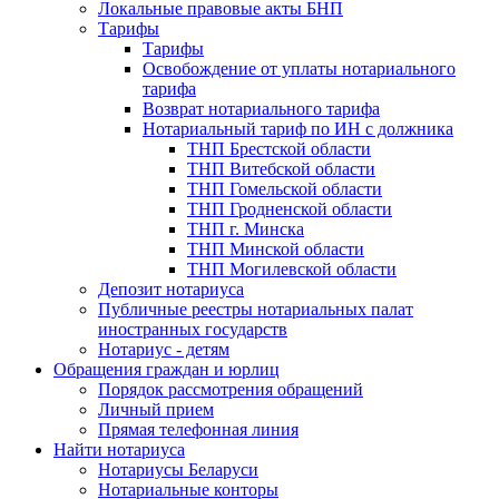
Локальные правовые акты БНП
Тарифы
Тарифы
Освобождение от уплаты нотариального
тарифа
Возврат нотариального тарифа
Нотариальный тариф по ИН с должника
ТНП Брестской области
ТНП Витебской области
ТНП Гомельской области
ТНП Гродненской области
ТНП г. Минска
ТНП Минской области
ТНП Могилевской области
Депозит нотариуса
Публичные реестры нотариальных палат
иностранных государств
Нотариус - детям
Обращения граждан и юрлиц
Порядок рассмотрения обращений
Личный прием
Прямая телефонная линия
Найти нотариуса
Нотариусы Беларуси
Нотариальные конторы