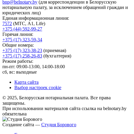
bnp@belnotary.by
(для корреспонденции в Белорусскую
нотариальную палату, за исключением обращений граждан и
юридических лиц)
Единая информационная линия:
7572
(МТС, A1, Life)
+375 (44) 592-99-27
Горячая линия:
+375 (17) 323-59-34
Общие номера:
+375 (17) 323-38-23
(приемная)
+375 (17) 258-26-83
(бухгалтерия)
Режим работы:
пн-пт: 09:00-13:00, 14:00-18:00
сб, вс: выходные
Карта сайта
Выбор настроек cookie
© 2025, Белорусская нотариальная палата. Все права
защищены.
При использовании материалов сайта ссылка на belnotary.by
обязательна
Создание сайта —
Студия Борового