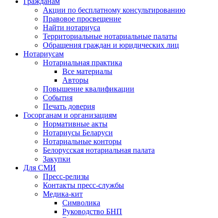
Гражданам
Акции по бесплатному консультированию
Правовое просвещение
Найти нотариуса
Территориальные нотариальные палаты
Обращения граждан и юридических лиц
Нотариусам
Нотариальная практика
Все материалы
Авторы
Повышение квалификации
События
Печать доверия
Госорганам и организациям
Нормативные акты
Нотариусы Беларуси
Нотариальные конторы
Белорусская нотариальная палата
Закупки
Для СМИ
Пресс-релизы
Контакты пресс-службы
Медика-кит
Символика
Руководство БНП