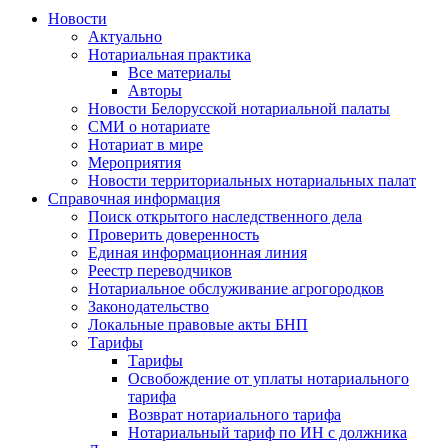
Новости
Актуально
Нотариальная практика
Все материалы
Авторы
Новости Белорусской нотариальной палаты
СМИ о нотариате
Нотариат в мире
Мероприятия
Новости территориальных нотариальных палат
Справочная информация
Поиск открытого наследственного дела
Проверить доверенность
Единая информационная линия
Реестр переводчиков
Нотариальное обслуживание агрогородков
Законодательство
Локальные правовые акты БНП
Тарифы
Тарифы
Освобождение от уплаты нотариального
тарифа
Возврат нотариального тарифа
Нотариальный тариф по ИН с должника