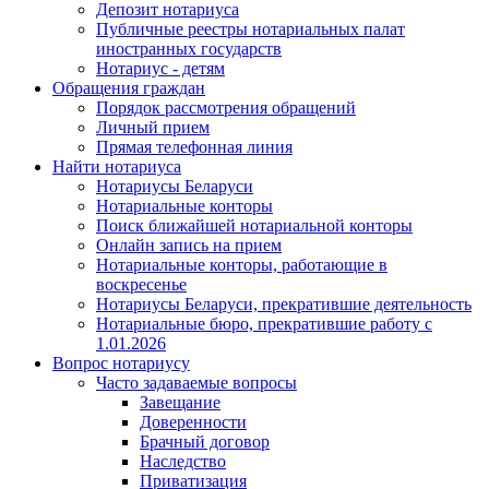
Депозит нотариуса
Публичные реестры нотариальных палат
иностранных государств
Нотариус - детям
Обращения граждан
Порядок рассмотрения обращений
Личный прием
Прямая телефонная линия
Найти нотариуса
Нотариусы Беларуси
Нотариальные конторы
Поиск ближайшей нотариальной конторы
Онлайн запись на прием
Нотариальные конторы, работающие в
воскресенье
Нотариусы Беларуси, прекратившие деятельность
Нотариальные бюро, прекратившие работу с
1.01.2026
Вопрос нотариусу
Часто задаваемые вопросы
Завещание
Доверенности
Брачный договор
Наследство
Приватизация