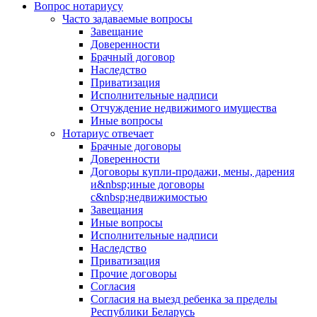
Вопрос нотариусу
Часто задаваемые вопросы
Завещание
Доверенности
Брачный договор
Наследство
Приватизация
Исполнительные надписи
Отчуждение недвижимого имущества
Иные вопросы
Нотариус отвечает
Брачные договоры
Доверенности
Договоры купли-продажи, мены, дарения
и&nbsp;иные договоры
с&nbsp;недвижимостью
Завещания
Иные вопросы
Исполнительные надписи
Наследство
Приватизация
Прочие договоры
Согласия
Согласия на выезд ребенка за пределы
Республики Беларусь