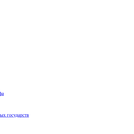
фа
ых государств