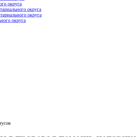
ого округа
тариального округа
тариального округа
ного округа
иусов