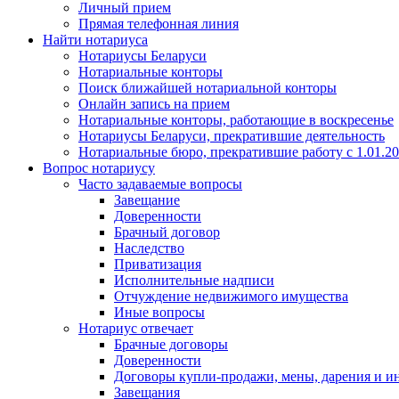
Личный прием
Прямая телефонная линия
Найти нотариуса
Нотариусы Беларуси
Нотариальные конторы
Поиск ближайшей нотариальной конторы
Онлайн запись на прием
Нотариальные конторы, работающие в воскресенье
Нотариусы Беларуси, прекратившие деятельность
Нотариальные бюро, прекратившие работу с 1.01.2
Вопрос нотариусу
Часто задаваемые вопросы
Завещание
Доверенности
Брачный договор
Наследство
Приватизация
Исполнительные надписи
Отчуждение недвижимого имущества
Иные вопросы
Нотариус отвечает
Брачные договоры
Доверенности
Договоры купли-продажи, мены, дарения и и
Завещания