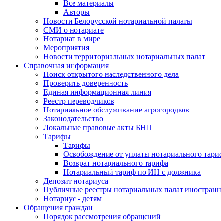
Все материалы
Авторы
Новости Белорусской нотариальной палаты
СМИ о нотариате
Нотариат в мире
Мероприятия
Новости территориальных нотариальных палат
Справочная информация
Поиск открытого наследственного дела
Проверить доверенность
Единая информационная линия
Реестр переводчиков
Нотариальное обслуживание агрогородков
Законодательство
Локальные правовые акты БНП
Тарифы
Тарифы
Освобождение от уплаты нотариального тари
Возврат нотариального тарифа
Нотариальный тариф по ИН с должника
Депозит нотариуса
Публичные реестры нотариальных палат иностранн
Нотариус - детям
Обращения граждан
Порядок рассмотрения обращений