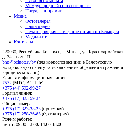
История нотариата
Международный союз нотариата
Награды и премии
Медиа
Фотогалерея
Наши видео
Печать доверия — издание нотариата Беларуси
Медиа-кит
Контакты
220030, Республика Беларусь, г. Минск, ул. Красноармейская,
д. 24а, пом 1Н
bnp@belnotary.by
(для корреспонденции в Белорусскую
нотариальную палату, за исключением обращений граждан и
юридических лиц)
Единая информационная линия:
7572
(МТС, A1, Life)
+375 (44) 592-99-27
Горячая линия:
+375 (17) 323-59-34
Общие номера:
+375 (17) 323-38-23
(приемная)
+375 (17) 258-26-83
(бухгалтерия)
Режим работы:
пн-пт: 09:00-13:00, 14:00-18:00