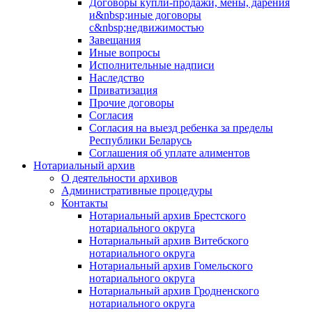
Договоры купли-продажи, мены, дарения
и&nbsp;иные договоры
с&nbsp;недвижимостью
Завещания
Иные вопросы
Исполнительные надписи
Наследство
Приватизация
Прочие договоры
Согласия
Согласия на выезд ребенка за пределы
Республики Беларусь
Соглашения об уплате алиментов
Нотариальный архив
О деятельности архивов
Административные процедуры
Контакты
Нотариальный архив Брестского
нотариального округа
Нотариальный архив Витебского
нотариального округа
Нотариальный архив Гомельского
нотариального округа
Нотариальный архив Гродненского
нотариального округа