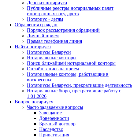
Депозит нотариуса
Публичные реестры нотариальных палат
иностранных государств
Нотариус - детям
Обращения граждан
Порядок рассмотрения обращений
Личный прием
Прямая телефонная линия
Найти нотариуса
Нотариусы Беларуси
Нотариальные конторы
Поиск ближайшей нотариальной конторы
Онлайн запись на прием
Нотариальные конторы, работающие в
воскресенье
Нотариусы Беларуси, прекратившие деятельность
Нотариальные бюро, прекратившие работу с
1.01.2026
Вопрос нотариусу
Часто задаваемые вопросы
Завещание
Доверенности
Брачный договор
Наследство
Приватизация