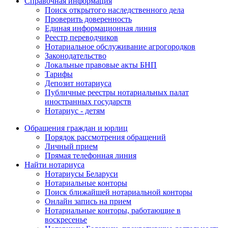
Справочная информация
Поиск открытого наследственного дела
Проверить доверенность
Единая информационная линия
Реестр переводчиков
Нотариальное обслуживание агрогородков
Законодательство
Локальные правовые акты БНП
Тарифы
Депозит нотариуса
Публичные реестры нотариальных палат
иностранных государств
Нотариус - детям
Обращения граждан и юрлиц
Порядок рассмотрения обращений
Личный прием
Прямая телефонная линия
Найти нотариуса
Нотариусы Беларуси
Нотариальные конторы
Поиск ближайшей нотариальной конторы
Онлайн запись на прием
Нотариальные конторы, работающие в
воскресенье