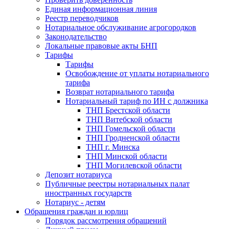
Единая информационная линия
Реестр переводчиков
Нотариальное обслуживание агрогородков
Законодательство
Локальные правовые акты БНП
Тарифы
Тарифы
Освобождение от уплаты нотариального
тарифа
Возврат нотариального тарифа
Нотариальный тариф по ИН с должника
ТНП Брестской области
ТНП Витебской области
ТНП Гомельской области
ТНП Гродненской области
ТНП г. Минска
ТНП Минской области
ТНП Могилевской области
Депозит нотариуса
Публичные реестры нотариальных палат
иностранных государств
Нотариус - детям
Обращения граждан и юрлиц
Порядок рассмотрения обращений