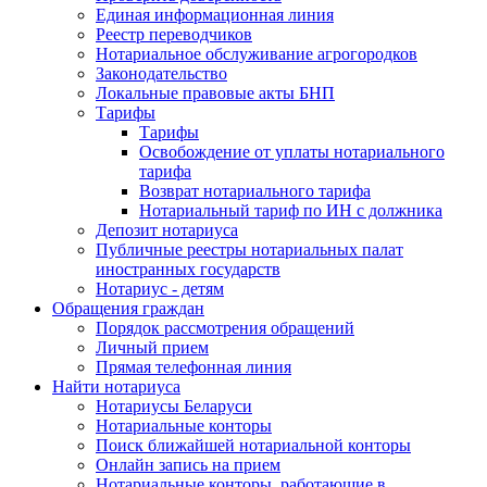
Единая информационная линия
Реестр переводчиков
Нотариальное обслуживание агрогородков
Законодательство
Локальные правовые акты БНП
Тарифы
Тарифы
Освобождение от уплаты нотариального
тарифа
Возврат нотариального тарифа
Нотариальный тариф по ИН с должника
Депозит нотариуса
Публичные реестры нотариальных палат
иностранных государств
Нотариус - детям
Обращения граждан
Порядок рассмотрения обращений
Личный прием
Прямая телефонная линия
Найти нотариуса
Нотариусы Беларуси
Нотариальные конторы
Поиск ближайшей нотариальной конторы
Онлайн запись на прием
Нотариальные конторы, работающие в