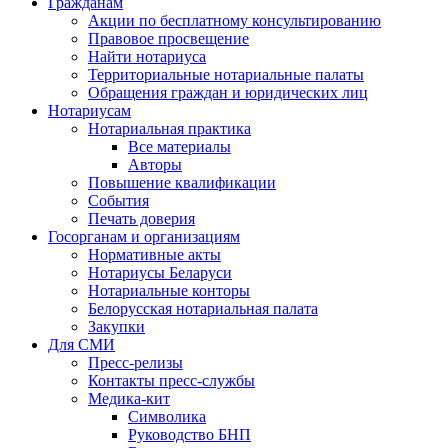
Гражданам
Акции по бесплатному консультированию
Правовое просвещение
Найти нотариуса
Территориальные нотариальные палаты
Обращения граждан и юридических лиц
Нотариусам
Нотариальная практика
Все материалы
Авторы
Повышение квалификации
События
Печать доверия
Госорганам и организациям
Нормативные акты
Нотариусы Беларуси
Нотариальные конторы
Белорусская нотариальная палата
Закупки
Для СМИ
Пресс-релизы
Контакты пресс-службы
Медика-кит
Символика
Руководство БНП