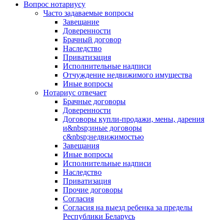
Вопрос нотариусу
Часто задаваемые вопросы
Завещание
Доверенности
Брачный договор
Наследство
Приватизация
Исполнительные надписи
Отчуждение недвижимого имущества
Иные вопросы
Нотариус отвечает
Брачные договоры
Доверенности
Договоры купли-продажи, мены, дарения
и&nbsp;иные договоры
с&nbsp;недвижимостью
Завещания
Иные вопросы
Исполнительные надписи
Наследство
Приватизация
Прочие договоры
Согласия
Согласия на выезд ребенка за пределы
Республики Беларусь