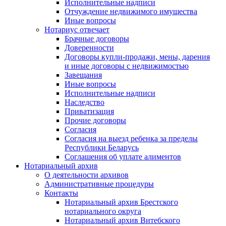
Исполнительные надписи
Отчуждение недвижимого имущества
Иные вопросы
Нотариус отвечает
Брачные договоры
Доверенности
Договоры купли-продажи, мены, дарения
и иные договоры с недвижимостью
Завещания
Иные вопросы
Исполнительные надписи
Наследство
Приватизация
Прочие договоры
Согласия
Согласия на выезд ребенка за пределы
Республики Беларусь
Соглашения об уплате алиментов
Нотариальный архив
О деятельности архивов
Административные процедуры
Контакты
Нотариальный архив Брестского
нотариального округа
Нотариальный архив Витебского