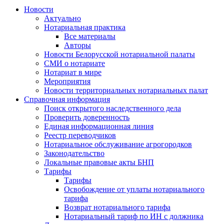
Новости
Актуально
Нотариальная практика
Все материалы
Авторы
Новости Белорусской нотариальной палаты
СМИ о нотариате
Нотариат в мире
Мероприятия
Новости территориальных нотариальных палат
Справочная информация
Поиск открытого наследственного дела
Проверить доверенность
Единая информационная линия
Реестр переводчиков
Нотариальное обслуживание агрогородков
Законодательство
Локальные правовые акты БНП
Тарифы
Тарифы
Освобождение от уплаты нотариального
тарифа
Возврат нотариального тарифа
Нотариальный тариф по ИН с должника