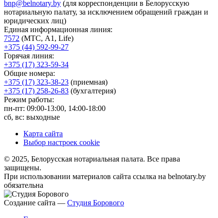
bnp@belnotary.by
(для корреспонденции в Белорусскую
нотариальную палату, за исключением обращений граждан и
юридических лиц)
Единая информационная линия:
7572
(МТС, A1, Life)
+375 (44) 592-99-27
Горячая линия:
+375 (17) 323-59-34
Общие номера:
+375 (17) 323-38-23
(приемная)
+375 (17) 258-26-83
(бухгалтерия)
Режим работы:
пн-пт: 09:00-13:00, 14:00-18:00
сб, вс: выходные
Карта сайта
Выбор настроек cookie
© 2025, Белорусская нотариальная палата. Все права
защищены.
При использовании материалов сайта ссылка на belnotary.by
обязательна
Создание сайта —
Студия Борового