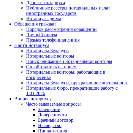
Депозит нотариуса
Публичные реестры нотариальных палат
иностранных государств
Нотариус - детям
Обращения граждан
Порядок рассмотрения обращений
Личный прием
Прямая телефонная линия
Найти нотариуса
Нотариусы Беларуси
Нотариальные конторы
Поиск ближайшей нотариальной конторы
Онлайн запись на прием
Нотариальные конторы, работающие в
воскресенье
Нотариусы Беларуси, прекратившие деятельность
Нотариальные бюро, прекратившие работу с
1.01.2026
Вопрос нотариусу
Часто задаваемые вопросы
Завещание
Доверенности
Брачный договор
Наследство
Приватизация