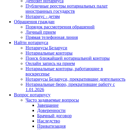
Депозит нотариуса
Публичные реестры нотариальных палат
иностранных государств
Нотариус - детям
Обращения граждан
Порядок рассмотрения обращений
Личный прием
Прямая телефонная линия
Найти нотариуса
Нотариусы Беларуси
Нотариальные конторы
Поиск ближайшей нотариальной конторы
Онлайн запись на прием
Нотариальные конторы, работающие в
воскресенье
Нотариусы Беларуси, прекратившие деятельность
Нотариальные бюро, прекратившие работу с
1.01.2026
Вопрос нотариусу
Часто задаваемые вопросы
Завещание
Доверенности
Брачный договор
Наследство
Приватизация