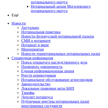
нотариального округа
Нотариальный архив Могилевского
нотариального округа
Ещё
Новости
Актуально
Нотариальная практика
Новости Белорусской нотариальной палаты
СМИ о нотариате
Нотариат в мире
Мероприятия
Новости территориальных нотариальных палат
Справочная информация
Поиск открытого наследственного дела
Проверить доверенность
Единая информационная линия
Реестр переводчиков
Нотариальное обслуживание агрогородков
Законодательство
Локальные правовые акты БНП
Тарифы
Депозит нотариуса
Публичные реестры нотариальных палат
иностранных государств