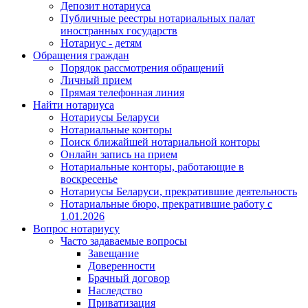
Депозит нотариуса
Публичные реестры нотариальных палат
иностранных государств
Нотариус - детям
Обращения граждан
Порядок рассмотрения обращений
Личный прием
Прямая телефонная линия
Найти нотариуса
Нотариусы Беларуси
Нотариальные конторы
Поиск ближайшей нотариальной конторы
Онлайн запись на прием
Нотариальные конторы, работающие в
воскресенье
Нотариусы Беларуси, прекратившие деятельность
Нотариальные бюро, прекратившие работу с
1.01.2026
Вопрос нотариусу
Часто задаваемые вопросы
Завещание
Доверенности
Брачный договор
Наследство
Приватизация