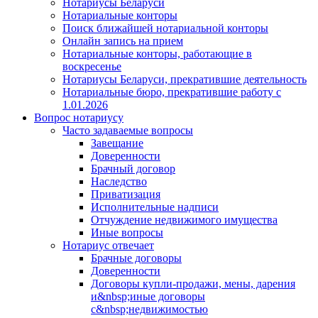
Нотариусы Беларуси
Нотариальные конторы
Поиск ближайшей нотариальной конторы
Онлайн запись на прием
Нотариальные конторы, работающие в
воскресенье
Нотариусы Беларуси, прекратившие деятельность
Нотариальные бюро, прекратившие работу с
1.01.2026
Вопрос нотариусу
Часто задаваемые вопросы
Завещание
Доверенности
Брачный договор
Наследство
Приватизация
Исполнительные надписи
Отчуждение недвижимого имущества
Иные вопросы
Нотариус отвечает
Брачные договоры
Доверенности
Договоры купли-продажи, мены, дарения
и&nbsp;иные договоры
с&nbsp;недвижимостью