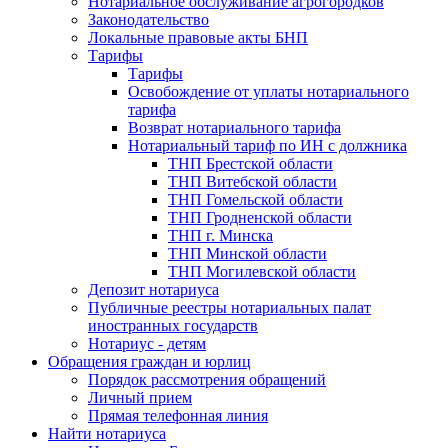
Нотариальное обслуживание агрогородков
Законодательство
Локальные правовые акты БНП
Тарифы
Тарифы
Освобождение от уплаты нотариального
тарифа
Возврат нотариального тарифа
Нотариальный тариф по ИН с должника
ТНП Брестской области
ТНП Витебской области
ТНП Гомельской области
ТНП Гродненской области
ТНП г. Минска
ТНП Минской области
ТНП Могилевской области
Депозит нотариуса
Публичные реестры нотариальных палат
иностранных государств
Нотариус - детям
Обращения граждан и юрлиц
Порядок рассмотрения обращений
Личный прием
Прямая телефонная линия
Найти нотариуса