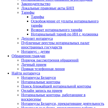
Законодательство
Локальные правовые акты БНП
Тарифы
Тарифы
Освобождение от уплаты нотариального
тарифа
Возврат нотариального тарифа
Нотариальный тариф по ИН с должника
Депозит нотариуса
Публичные реестры нотариальных палат
иностранных государств
Нотариус - детям
Обращения граждан
Порядок рассмотрения обращений
Личный прием
Прямая телефонная линия
Найти нотариуса
Нотариусы Беларуси
Нотариальные конторы
Поиск ближайшей нотариальной конторы
Онлайн запись на прием
Нотариальные конторы, работающие в
воскресенье
Нотариусы Беларуси, прекратившие деятельность
Нотариальные бюро, прекратившие работу с