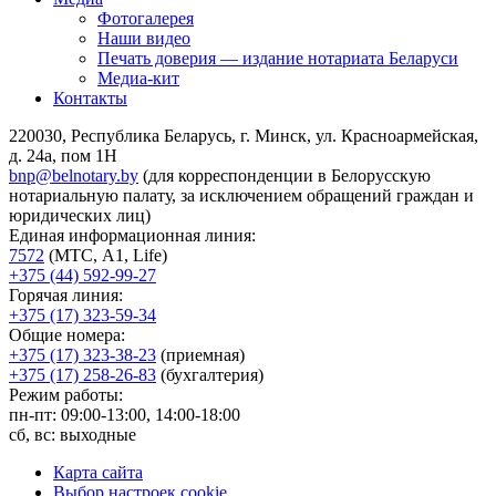
Фотогалерея
Наши видео
Печать доверия — издание нотариата Беларуси
Медиа-кит
Контакты
220030, Республика Беларусь, г. Минск, ул. Красноармейская,
д. 24а, пом 1Н
bnp@belnotary.by
(для корреспонденции в Белорусскую
нотариальную палату, за исключением обращений граждан и
юридических лиц)
Единая информационная линия:
7572
(МТС, A1, Life)
+375 (44) 592-99-27
Горячая линия:
+375 (17) 323-59-34
Общие номера:
+375 (17) 323-38-23
(приемная)
+375 (17) 258-26-83
(бухгалтерия)
Режим работы:
пн-пт: 09:00-13:00, 14:00-18:00
сб, вс: выходные
Карта сайта
Выбор настроек cookie