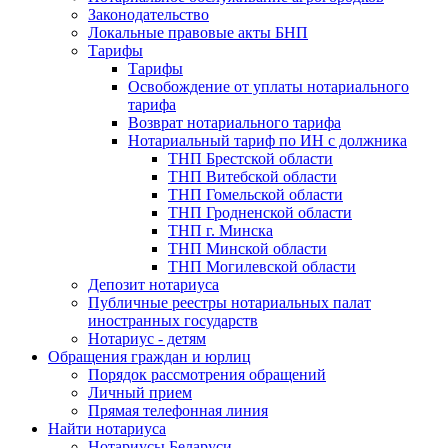
Законодательство
Локальные правовые акты БНП
Тарифы
Тарифы
Освобождение от уплаты нотариального
тарифа
Возврат нотариального тарифа
Нотариальный тариф по ИН с должника
ТНП Брестской области
ТНП Витебской области
ТНП Гомельской области
ТНП Гродненской области
ТНП г. Минска
ТНП Минской области
ТНП Могилевской области
Депозит нотариуса
Публичные реестры нотариальных палат
иностранных государств
Нотариус - детям
Обращения граждан и юрлиц
Порядок рассмотрения обращений
Личный прием
Прямая телефонная линия
Найти нотариуса
Нотариусы Беларуси