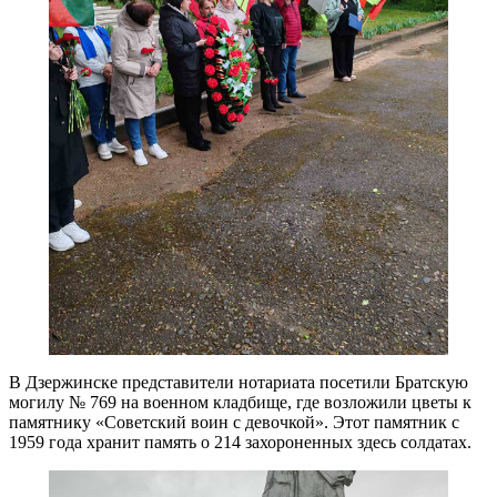
В Дзержинске представители нотариата посетили Братскую
могилу № 769 на военном кладбище, где возложили цветы к
памятнику «Советский воин с девочкой». Этот памятник с
1959 года хранит память о 214 захороненных здесь солдатах.