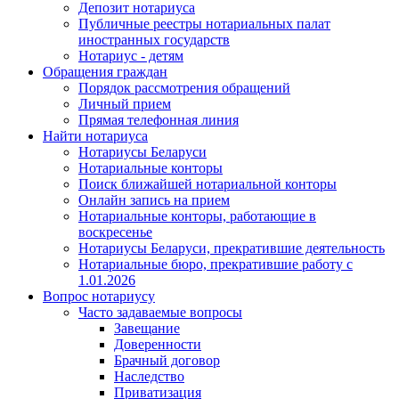
Депозит нотариуса
Публичные реестры нотариальных палат
иностранных государств
Нотариус - детям
Обращения граждан
Порядок рассмотрения обращений
Личный прием
Прямая телефонная линия
Найти нотариуса
Нотариусы Беларуси
Нотариальные конторы
Поиск ближайшей нотариальной конторы
Онлайн запись на прием
Нотариальные конторы, работающие в
воскресенье
Нотариусы Беларуси, прекратившие деятельность
Нотариальные бюро, прекратившие работу с
1.01.2026
Вопрос нотариусу
Часто задаваемые вопросы
Завещание
Доверенности
Брачный договор
Наследство
Приватизация