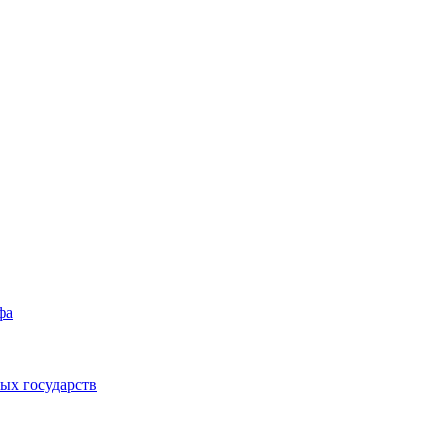
фа
ых государств