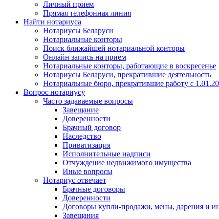
Личный прием
Прямая телефонная линия
Найти нотариуса
Нотариусы Беларуси
Нотариальные конторы
Поиск ближайшей нотариальной конторы
Онлайн запись на прием
Нотариальные конторы, работающие в воскресенье
Нотариусы Беларуси, прекратившие деятельность
Нотариальные бюро, прекратившие работу с 1.01.2
Вопрос нотариусу
Часто задаваемые вопросы
Завещание
Доверенности
Брачный договор
Наследство
Приватизация
Исполнительные надписи
Отчуждение недвижимого имущества
Иные вопросы
Нотариус отвечает
Брачные договоры
Доверенности
Договоры купли-продажи, мены, дарения и и
Завещания