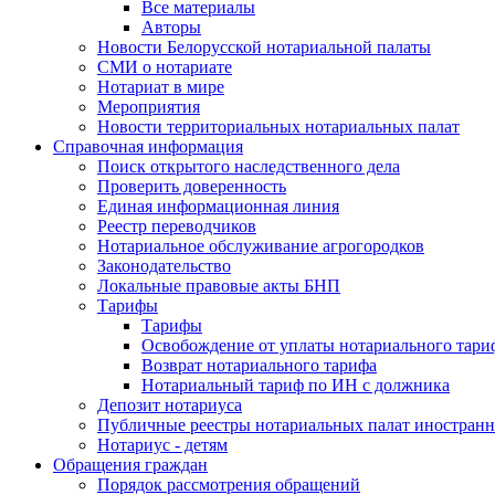
Все материалы
Авторы
Новости Белорусской нотариальной палаты
СМИ о нотариате
Нотариат в мире
Мероприятия
Новости территориальных нотариальных палат
Справочная информация
Поиск открытого наследственного дела
Проверить доверенность
Единая информационная линия
Реестр переводчиков
Нотариальное обслуживание агрогородков
Законодательство
Локальные правовые акты БНП
Тарифы
Тарифы
Освобождение от уплаты нотариального тари
Возврат нотариального тарифа
Нотариальный тариф по ИН с должника
Депозит нотариуса
Публичные реестры нотариальных палат иностранн
Нотариус - детям
Обращения граждан
Порядок рассмотрения обращений