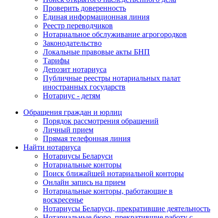
Проверить доверенность
Единая информационная линия
Реестр переводчиков
Нотариальное обслуживание агрогородков
Законодательство
Локальные правовые акты БНП
Тарифы
Депозит нотариуса
Публичные реестры нотариальных палат
иностранных государств
Нотариус - детям
Обращения граждан и юрлиц
Порядок рассмотрения обращений
Личный прием
Прямая телефонная линия
Найти нотариуса
Нотариусы Беларуси
Нотариальные конторы
Поиск ближайшей нотариальной конторы
Онлайн запись на прием
Нотариальные конторы, работающие в
воскресенье
Нотариусы Беларуси, прекратившие деятельность
Нотариальные бюро, прекратившие работу с