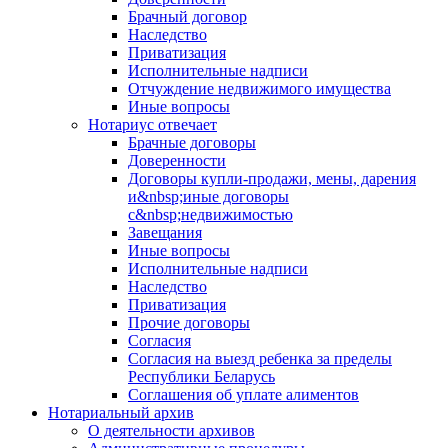
Брачный договор
Наследство
Приватизация
Исполнительные надписи
Отчуждение недвижимого имущества
Иные вопросы
Нотариус отвечает
Брачные договоры
Доверенности
Договоры купли-продажи, мены, дарения
и&nbsp;иные договоры
с&nbsp;недвижимостью
Завещания
Иные вопросы
Исполнительные надписи
Наследство
Приватизация
Прочие договоры
Согласия
Согласия на выезд ребенка за пределы
Республики Беларусь
Соглашения об уплате алиментов
Нотариальный архив
О деятельности архивов