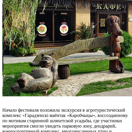
Начало фестиваля положила экскурсия в агротуристический
комплекс «Гарадзенскі маёнтак «Каробчыцы», воссозданному
по мотивам старинной шляхетской усадьбы, где участники
мероприятия смогли увидеть парковую зону, дендрарий,
конноспортивный комплекс, многочисленных птиц и