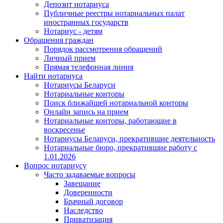
Депозит нотариуса
Публичные реестры нотариальных палат
иностранных государств
Нотариус - детям
Обращения граждан
Порядок рассмотрения обращений
Личный прием
Прямая телефонная линия
Найти нотариуса
Нотариусы Беларуси
Нотариальные конторы
Поиск ближайшей нотариальной конторы
Онлайн запись на прием
Нотариальные конторы, работающие в
воскресенье
Нотариусы Беларуси, прекратившие деятельность
Нотариальные бюро, прекратившие работу с
1.01.2026
Вопрос нотариусу
Часто задаваемые вопросы
Завещание
Доверенности
Брачный договор
Наследство
Приватизация