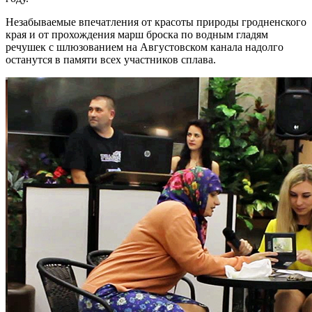
Незабываемые впечатления от красоты природы гродненского
края и от прохождения марш броска по водным гладям
речушек с шлюзованием на Августовском канала надолго
останутся в памяти всех участников сплава.