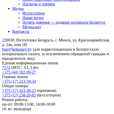
Награды и премии
Медиа
Фотогалерея
Наши видео
Печать доверия — издание нотариата Беларуси
Медиа-кит
Контакты
220030, Республика Беларусь, г. Минск, ул. Красноармейская,
д. 24а, пом 1Н
bnp@belnotary.by
(для корреспонденции в Белорусскую
нотариальную палату, за исключением обращений граждан и
юридических лиц)
Единая информационная линия:
7572
(МТС, A1, Life)
+375 (44) 592-99-27
Горячая линия:
+375 (17) 323-59-34
Общие номера:
+375 (17) 323-38-23
(приемная)
+375 (17) 258-26-83
(бухгалтерия)
Режим работы:
пн-пт: 09:00-13:00, 14:00-18:00
сб, вс: выходные