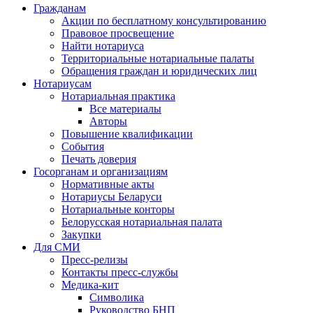
Гражданам
Акции по бесплатному консультированию
Правовое просвещение
Найти нотариуса
Территориальные нотариальные палаты
Обращения граждан и юридических лиц
Нотариусам
Нотариальная практика
Все материалы
Авторы
Повышение квалификации
События
Печать доверия
Госорганам и организациям
Нормативные акты
Нотариусы Беларуси
Нотариальные конторы
Белорусская нотариальная палата
Закупки
Для СМИ
Пресс-релизы
Контакты пресс-службы
Медика-кит
Символика
Руководство БНП