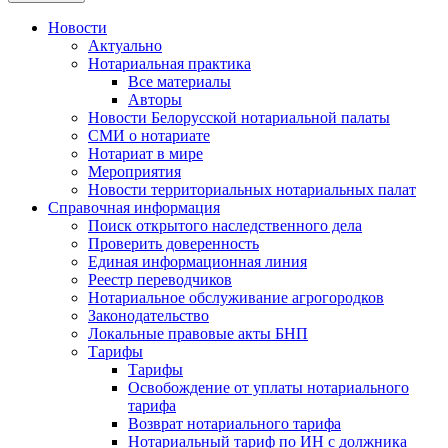
Новости
Актуально
Нотариальная практика
Все материалы
Авторы
Новости Белорусской нотариальной палаты
СМИ о нотариате
Нотариат в мире
Мероприятия
Новости территориальных нотариальных палат
Справочная информация
Поиск открытого наследственного дела
Проверить доверенность
Единая информационная линия
Реестр переводчиков
Нотариальное обслуживание агрогородков
Законодательство
Локальные правовые акты БНП
Тарифы
Тарифы
Освобождение от уплаты нотариального
тарифа
Возврат нотариального тарифа
Нотариальный тариф по ИН с должника