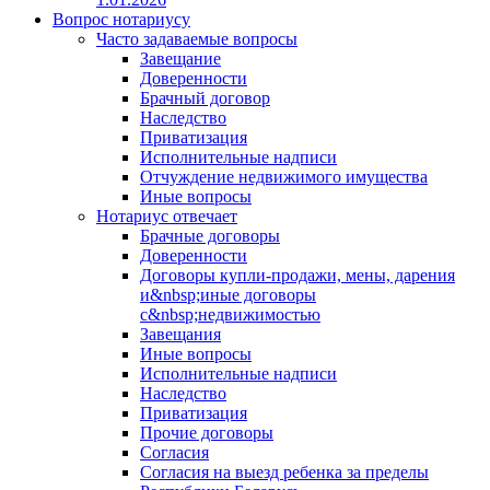
Вопрос нотариусу
Часто задаваемые вопросы
Завещание
Доверенности
Брачный договор
Наследство
Приватизация
Исполнительные надписи
Отчуждение недвижимого имущества
Иные вопросы
Нотариус отвечает
Брачные договоры
Доверенности
Договоры купли-продажи, мены, дарения
и&nbsp;иные договоры
с&nbsp;недвижимостью
Завещания
Иные вопросы
Исполнительные надписи
Наследство
Приватизация
Прочие договоры
Согласия
Согласия на выезд ребенка за пределы