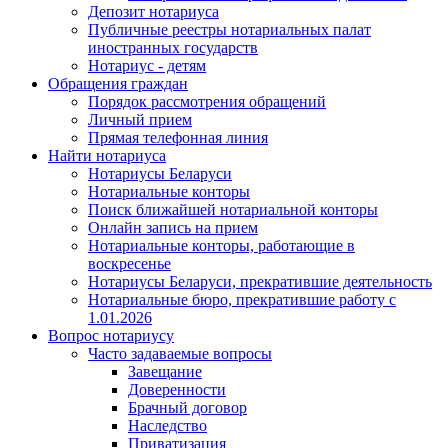
Депозит нотариуса
Публичные реестры нотариальных палат
иностранных государств
Нотариус - детям
Обращения граждан
Порядок рассмотрения обращений
Личный прием
Прямая телефонная линия
Найти нотариуса
Нотариусы Беларуси
Нотариальные конторы
Поиск ближайшей нотариальной конторы
Онлайн запись на прием
Нотариальные конторы, работающие в
воскресенье
Нотариусы Беларуси, прекратившие деятельность
Нотариальные бюро, прекратившие работу с
1.01.2026
Вопрос нотариусу
Часто задаваемые вопросы
Завещание
Доверенности
Брачный договор
Наследство
Приватизация