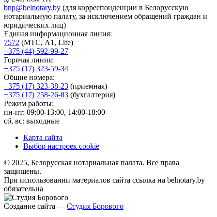
bnp@belnotary.by
(для корреспонденции в Белорусскую
нотариальную палату, за исключением обращений граждан и
юридических лиц)
Единая информационная линия:
7572
(МТС, A1, Life)
+375 (44) 592-99-27
Горячая линия:
+375 (17) 323-59-34
Общие номера:
+375 (17) 323-38-23
(приемная)
+375 (17) 258-26-83
(бухгалтерия)
Режим работы:
пн-пт: 09:00-13:00, 14:00-18:00
сб, вс: выходные
Карта сайта
Выбор настроек cookie
© 2025, Белорусская нотариальная палата. Все права
защищены.
При использовании материалов сайта ссылка на belnotary.by
обязательна
Создание сайта —
Студия Борового