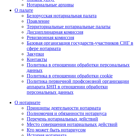
Нотариальные архивы
О палате
Белорусская нотариальная палата
Правление
Территориальные нотариальные палаты
Дисциплинарная комиссия
Ревизионная комиссия
Базовая организация государств-участников СНГ в
сфере нотариата
Закупки
Контакты
Политика в отношении обработки персональных
данных
Политика в отношении обработки cookie
Политика первичной профсоюзной организации
аппарата БНП в отношении обработки
персональных данных
О нотариате
Принципы деятельности нотариата
Полномочия и обязанности нотариуса
Перечень нотариальных действий
Место совершения нотариальных действий
Кто может быть нотариусом
История нотариата