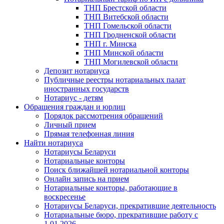
ТНП Брестской области
ТНП Витебской области
ТНП Гомельской области
ТНП Гродненской области
ТНП г. Минска
ТНП Минской области
ТНП Могилевской области
Депозит нотариуса
Публичные реестры нотариальных палат
иностранных государств
Нотариус - детям
Обращения граждан и юрлиц
Порядок рассмотрения обращений
Личный прием
Прямая телефонная линия
Найти нотариуса
Нотариусы Беларуси
Нотариальные конторы
Поиск ближайшей нотариальной конторы
Онлайн запись на прием
Нотариальные конторы, работающие в
воскресенье
Нотариусы Беларуси, прекратившие деятельность
Нотариальные бюро, прекратившие работу с
1.01.2026