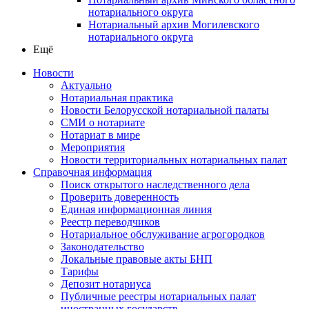
нотариального округа
Нотариальный архив Могилевского
нотариального округа
Ещё
Новости
Актуально
Нотариальная практика
Новости Белорусской нотариальной палаты
СМИ о нотариате
Нотариат в мире
Мероприятия
Новости территориальных нотариальных палат
Справочная информация
Поиск открытого наследственного дела
Проверить доверенность
Единая информационная линия
Реестр переводчиков
Нотариальное обслуживание агрогородков
Законодательство
Локальные правовые акты БНП
Тарифы
Депозит нотариуса
Публичные реестры нотариальных палат
иностранных государств