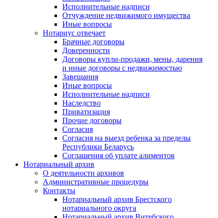
Исполнительные надписи
Отчуждение недвижимого имущества
Иные вопросы
Нотариус отвечает
Брачные договоры
Доверенности
Договоры купли-продажи, мены, дарения
и иные договоры с недвижимостью
Завещания
Иные вопросы
Исполнительные надписи
Наследство
Приватизация
Прочие договоры
Согласия
Согласия на выезд ребенка за пределы
Республики Беларусь
Соглашения об уплате алиментов
Нотариальный архив
О деятельности архивов
Административные процедуры
Контакты
Нотариальный архив Брестского
нотариального округа
Нотариальный архив Витебского