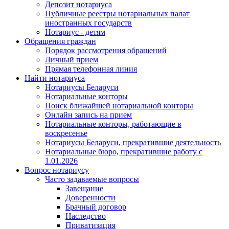
Депозит нотариуса
Публичные реестры нотариальных палат
иностранных государств
Нотариус - детям
Обращения граждан
Порядок рассмотрения обращений
Личный прием
Прямая телефонная линия
Найти нотариуса
Нотариусы Беларуси
Нотариальные конторы
Поиск ближайшей нотариальной конторы
Онлайн запись на прием
Нотариальные конторы, работающие в
воскресенье
Нотариусы Беларуси, прекратившие деятельность
Нотариальные бюро, прекратившие работу с
1.01.2026
Вопрос нотариусу
Часто задаваемые вопросы
Завещание
Доверенности
Брачный договор
Наследство
Приватизация