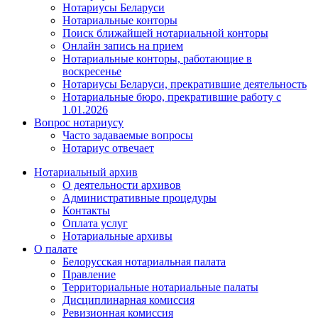
Нотариусы Беларуси
Нотариальные конторы
Поиск ближайшей нотариальной конторы
Онлайн запись на прием
Нотариальные конторы, работающие в
воскресенье
Нотариусы Беларуси, прекратившие деятельность
Нотариальные бюро, прекратившие работу с
1.01.2026
Вопрос нотариусу
Часто задаваемые вопросы
Нотариус отвечает
Нотариальный архив
О деятельности архивов
Административные процедуры
Контакты
Оплата услуг
Нотариальные архивы
О палате
Белорусская нотариальная палата
Правление
Территориальные нотариальные палаты
Дисциплинарная комиссия
Ревизионная комиссия