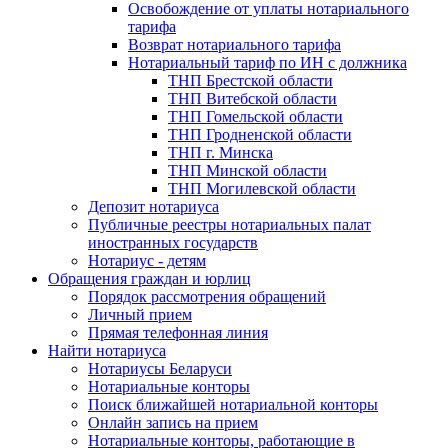
Освобождение от уплаты нотариального
тарифа
Возврат нотариального тарифа
Нотариальный тариф по ИН с должника
ТНП Брестской области
ТНП Витебской области
ТНП Гомельской области
ТНП Гродненской области
ТНП г. Минска
ТНП Минской области
ТНП Могилевской области
Депозит нотариуса
Публичные реестры нотариальных палат
иностранных государств
Нотариус - детям
Обращения граждан и юрлиц
Порядок рассмотрения обращений
Личный прием
Прямая телефонная линия
Найти нотариуса
Нотариусы Беларуси
Нотариальные конторы
Поиск ближайшей нотариальной конторы
Онлайн запись на прием
Нотариальные конторы, работающие в