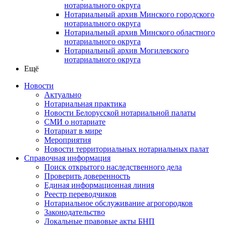
нотариального округа
Нотариальный архив Минского городского
нотариального округа
Нотариальный архив Минского областного
нотариального округа
Нотариальный архив Могилевского
нотариального округа
Ещё
Новости
Актуально
Нотариальная практика
Новости Белорусской нотариальной палаты
СМИ о нотариате
Нотариат в мире
Мероприятия
Новости территориальных нотариальных палат
Справочная информация
Поиск открытого наследственного дела
Проверить доверенность
Единая информационная линия
Реестр переводчиков
Нотариальное обслуживание агрогородков
Законодательство
Локальные правовые акты БНП