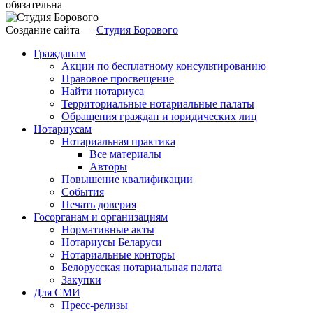
обязательна
Создание сайта —
Студия Борового
Гражданам
Акции по бесплатному консультированию
Правовое просвещение
Найти нотариуса
Территориальные нотариальные палаты
Обращения граждан и юридических лиц
Нотариусам
Нотариальная практика
Все материалы
Авторы
Повышение квалификации
События
Печать доверия
Госорганам и организациям
Нормативные акты
Нотариусы Беларуси
Нотариальные конторы
Белорусская нотариальная палата
Закупки
Для СМИ
Пресс-релизы