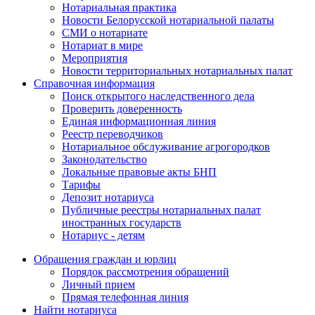
Нотариальная практика
Новости Белорусской нотариальной палаты
СМИ о нотариате
Нотариат в мире
Мероприятия
Новости территориальных нотариальных палат
Справочная информация
Поиск открытого наследственного дела
Проверить доверенность
Единая информационная линия
Реестр переводчиков
Нотариальное обслуживание агрогородков
Законодательство
Локальные правовые акты БНП
Тарифы
Депозит нотариуса
Публичные реестры нотариальных палат
иностранных государств
Нотариус - детям
Обращения граждан и юрлиц
Порядок рассмотрения обращений
Личный прием
Прямая телефонная линия
Найти нотариуса