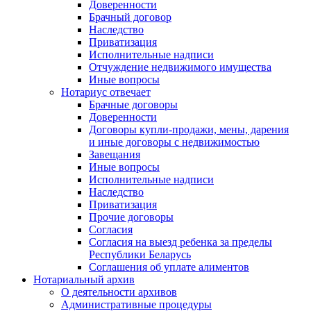
Доверенности
Брачный договор
Наследство
Приватизация
Исполнительные надписи
Отчуждение недвижимого имущества
Иные вопросы
Нотариус отвечает
Брачные договоры
Доверенности
Договоры купли-продажи, мены, дарения
и иные договоры с недвижимостью
Завещания
Иные вопросы
Исполнительные надписи
Наследство
Приватизация
Прочие договоры
Согласия
Согласия на выезд ребенка за пределы
Республики Беларусь
Соглашения об уплате алиментов
Нотариальный архив
О деятельности архивов
Административные процедуры