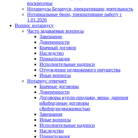
воскресенье
Нотариусы Беларуси, прекратившие деятельность
Нотариальные бюро, прекратившие работу с
1.01.2026
Вопрос нотариусу
Часто задаваемые вопросы
Завещание
Доверенности
Брачный договор
Наследство
Приватизация
Исполнительные надписи
Отчуждение недвижимого имущества
Иные вопросы
Нотариус отвечает
Брачные договоры
Доверенности
Договоры купли-продажи, мены, дарения
и&nbsp;иные договоры
с&nbsp;недвижимостью
Завещания
Иные вопросы
Исполнительные надписи
Наследство
Приватизация