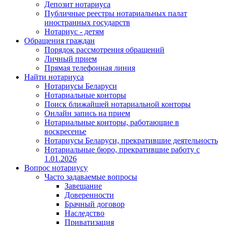
Депозит нотариуса
Публичные реестры нотариальных палат
иностранных государств
Нотариус - детям
Обращения граждан
Порядок рассмотрения обращений
Личный прием
Прямая телефонная линия
Найти нотариуса
Нотариусы Беларуси
Нотариальные конторы
Поиск ближайшей нотариальной конторы
Онлайн запись на прием
Нотариальные конторы, работающие в
воскресенье
Нотариусы Беларуси, прекратившие деятельность
Нотариальные бюро, прекратившие работу с
1.01.2026
Вопрос нотариусу
Часто задаваемые вопросы
Завещание
Доверенности
Брачный договор
Наследство
Приватизация