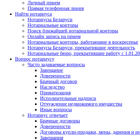
Личный прием
Прямая телефонная линия
Найти нотариуса
Нотариусы Беларуси
Нотариальные конторы
Поиск ближайшей нотариальной конторы
Онлайн запись на прием
Нотариальные конторы, работающие в воскресенье
Нотариусы Беларуси, прекратившие деятельность
Нотариальные бюро, прекратившие работу с 1.01.2
Вопрос нотариусу
Часто задаваемые вопросы
Завещание
Доверенности
Брачный договор
Наследство
Приватизация
Исполнительные надписи
Отчуждение недвижимого имущества
Иные вопросы
Нотариус отвечает
Брачные договоры
Доверенности
Договоры купли-продажи, мены, дарения и и
Завещания