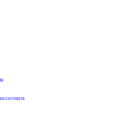
фа
ых государств