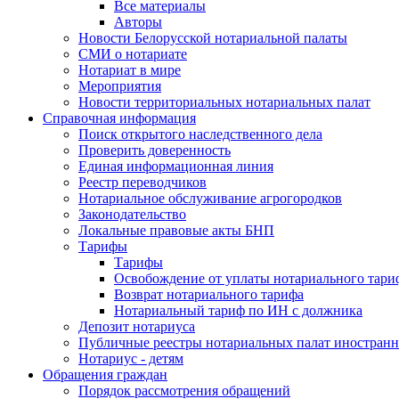
Все материалы
Авторы
Новости Белорусской нотариальной палаты
СМИ о нотариате
Нотариат в мире
Мероприятия
Новости территориальных нотариальных палат
Справочная информация
Поиск открытого наследственного дела
Проверить доверенность
Единая информационная линия
Реестр переводчиков
Нотариальное обслуживание агрогородков
Законодательство
Локальные правовые акты БНП
Тарифы
Тарифы
Освобождение от уплаты нотариального тари
Возврат нотариального тарифа
Нотариальный тариф по ИН с должника
Депозит нотариуса
Публичные реестры нотариальных палат иностранн
Нотариус - детям
Обращения граждан
Порядок рассмотрения обращений