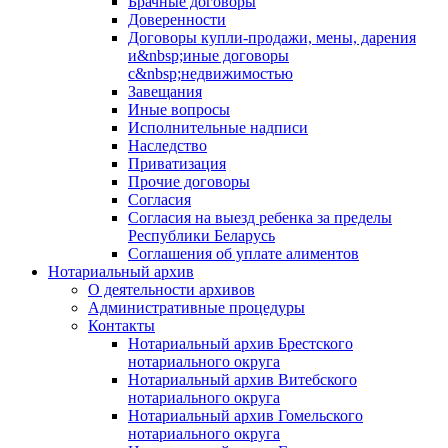
Брачные договоры
Доверенности
Договоры купли-продажи, мены, дарения
и&nbsp;иные договоры
с&nbsp;недвижимостью
Завещания
Иные вопросы
Исполнительные надписи
Наследство
Приватизация
Прочие договоры
Согласия
Согласия на выезд ребенка за пределы
Республики Беларусь
Соглашения об уплате алиментов
Нотариальный архив
О деятельности архивов
Административные процедуры
Контакты
Нотариальный архив Брестского
нотариального округа
Нотариальный архив Витебского
нотариального округа
Нотариальный архив Гомельского
нотариального округа