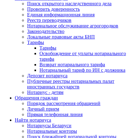
Поиск открытого наследственного дела
Проверить доверенность
Единая информационная линия
Реестр переводчиков
Нотариальное обслуживание агрогородков
Законодательство
Локальные правовые акты БНП
Тарифы
Тарифы
Освобождение от уплаты нотариального
тарифа
Возврат нотариального тарифа
Нотариальный тариф по ИН с должника
Депозит нотариуса
Публичные реестры нотариальных палат
иностранных государств
Нотариус - детям
Обращения граждан
Порядок рассмотрения обращений
Личный прием
Прямая телефонная линия
Найти нотариуса
Нотариусы Беларуси
Нотариальные конторы
Поиск ближайшей нотариальной конторы