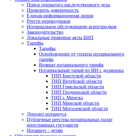
Поиск открытого наследственного дела
Проверить доверенность
Единая информационная линия
Реестр переводчиков
Нотариальное обслуживание агрогородков
Законодательство
Локальные правовые акты БНП
Тарифы
Тарифы
Освобождение от уплаты нотариального
тарифа
Возврат нотариального тарифа
Нотариальный тариф по ИН с должника
ТНП Брестской области
ТНП Витебской области
ТНП Гомельской области
ТНП Гродненской области
ТНП г. Минска
ТНП Минской области
ТНП Могилевской области
Депозит нотариуса
Публичные реестры нотариальных палат
иностранных государств
Нотариус - детям
Обращения граждан и юрлиц