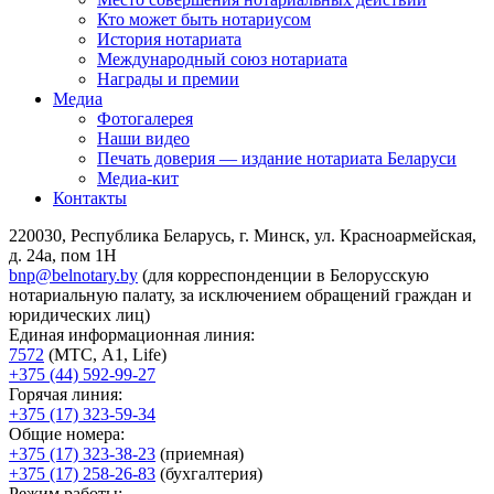
Кто может быть нотариусом
История нотариата
Международный союз нотариата
Награды и премии
Медиа
Фотогалерея
Наши видео
Печать доверия — издание нотариата Беларуси
Медиа-кит
Контакты
220030, Республика Беларусь, г. Минск, ул. Красноармейская,
д. 24а, пом 1Н
bnp@belnotary.by
(для корреспонденции в Белорусскую
нотариальную палату, за исключением обращений граждан и
юридических лиц)
Единая информационная линия:
7572
(МТС, A1, Life)
+375 (44) 592-99-27
Горячая линия:
+375 (17) 323-59-34
Общие номера:
+375 (17) 323-38-23
(приемная)
+375 (17) 258-26-83
(бухгалтерия)
Режим работы: