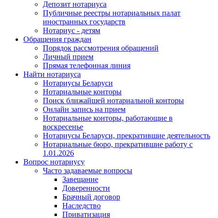
Депозит нотариуса
Публичные реестры нотариальных палат
иностранных государств
Нотариус - детям
Обращения граждан
Порядок рассмотрения обращений
Личный прием
Прямая телефонная линия
Найти нотариуса
Нотариусы Беларуси
Нотариальные конторы
Поиск ближайшей нотариальной конторы
Онлайн запись на прием
Нотариальные конторы, работающие в
воскресенье
Нотариусы Беларуси, прекратившие деятельность
Нотариальные бюро, прекратившие работу с
1.01.2026
Вопрос нотариусу
Часто задаваемые вопросы
Завещание
Доверенности
Брачный договор
Наследство
Приватизация