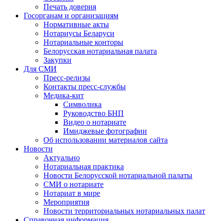
Печать доверия
Госорганам и организациям
Нормативные акты
Нотариусы Беларуси
Нотариальные конторы
Белорусская нотариальная палата
Закупки
Для СМИ
Пресс-релизы
Контакты пресс-службы
Медика-кит
Символика
Руководство БНП
Видео о нотариате
Имиджевые фотографии
Об использовании материалов сайта
Новости
Актуально
Нотариальная практика
Новости Белорусской нотариальной палаты
СМИ о нотариате
Нотариат в мире
Мероприятия
Новости территориальных нотариальных палат
Справочная информация