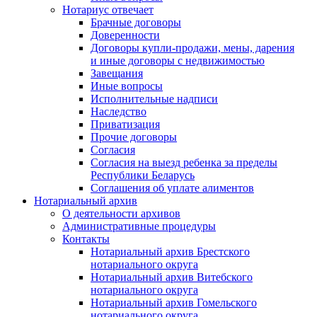
Нотариус отвечает
Брачные договоры
Доверенности
Договоры купли-продажи, мены, дарения
и иные договоры с недвижимостью
Завещания
Иные вопросы
Исполнительные надписи
Наследство
Приватизация
Прочие договоры
Согласия
Согласия на выезд ребенка за пределы
Республики Беларусь
Соглашения об уплате алиментов
Нотариальный архив
О деятельности архивов
Административные процедуры
Контакты
Нотариальный архив Брестского
нотариального округа
Нотариальный архив Витебского
нотариального округа
Нотариальный архив Гомельского
нотариального округа