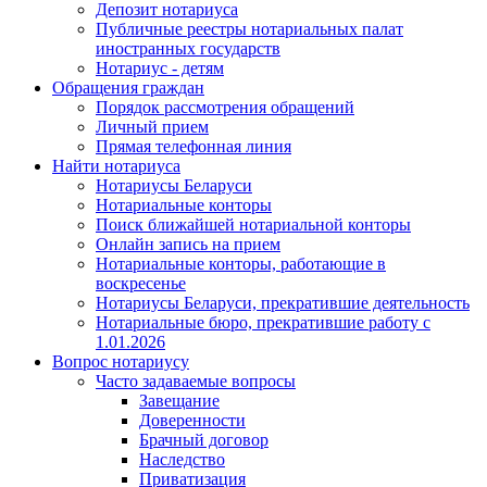
Депозит нотариуса
Публичные реестры нотариальных палат
иностранных государств
Нотариус - детям
Обращения граждан
Порядок рассмотрения обращений
Личный прием
Прямая телефонная линия
Найти нотариуса
Нотариусы Беларуси
Нотариальные конторы
Поиск ближайшей нотариальной конторы
Онлайн запись на прием
Нотариальные конторы, работающие в
воскресенье
Нотариусы Беларуси, прекратившие деятельность
Нотариальные бюро, прекратившие работу с
1.01.2026
Вопрос нотариусу
Часто задаваемые вопросы
Завещание
Доверенности
Брачный договор
Наследство
Приватизация