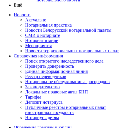
Ещё
Новости
Актуально
Нотариальная практика
Новости Белорусской нотариальной палаты
СМИ о нотариате
Нотариат в мире
Мероприятия
Новости территориальных нотариальных палат
Справочная информация
Поиск открытого наследственного дела
Проверить доверенность
Единая информационная линия
Реестр переводчиков
Нотариальное обслуживание агрогородков
Законодательство
Локальные правовые акты БНП
Тарифы
Депозит нотариуса
Публичные реестры нотариальных палат
иностранных государств
Нотариус - детям
Обращения граждан и юрлиц