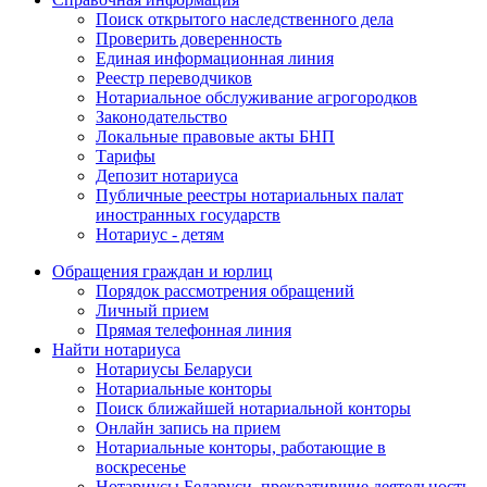
Поиск открытого наследственного дела
Проверить доверенность
Единая информационная линия
Реестр переводчиков
Нотариальное обслуживание агрогородков
Законодательство
Локальные правовые акты БНП
Тарифы
Депозит нотариуса
Публичные реестры нотариальных палат
иностранных государств
Нотариус - детям
Обращения граждан и юрлиц
Порядок рассмотрения обращений
Личный прием
Прямая телефонная линия
Найти нотариуса
Нотариусы Беларуси
Нотариальные конторы
Поиск ближайшей нотариальной конторы
Онлайн запись на прием
Нотариальные конторы, работающие в
воскресенье
Нотариусы Беларуси, прекратившие деятельность