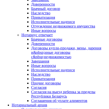
Доверенности
Брачный договор
Наследство
Приватизация
Исполнительные надписи
Отчуждение недвижимого имущества
Иные вопросы
Нотариус отвечает
Брачные договоры
Доверенности
Договоры купли-продажи, мены, дарения
и&nbsp;иные договоры
с&nbsp;недвижимостью
Завещания
Иные вопросы
Исполнительные надписи
Наследство
Приватизация
Прочие договоры
Согласия
Согласия на выезд ребенка за пределы
Республики Беларусь
Соглашения об уплате алиментов
Нотариальный архив