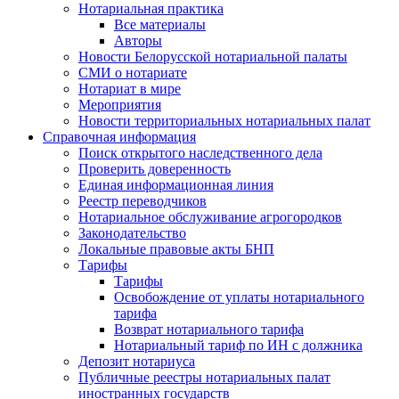
Нотариальная практика
Все материалы
Авторы
Новости Белорусской нотариальной палаты
СМИ о нотариате
Нотариат в мире
Мероприятия
Новости территориальных нотариальных палат
Справочная информация
Поиск открытого наследственного дела
Проверить доверенность
Единая информационная линия
Реестр переводчиков
Нотариальное обслуживание агрогородков
Законодательство
Локальные правовые акты БНП
Тарифы
Тарифы
Освобождение от уплаты нотариального
тарифа
Возврат нотариального тарифа
Нотариальный тариф по ИН с должника
Депозит нотариуса
Публичные реестры нотариальных палат
иностранных государств