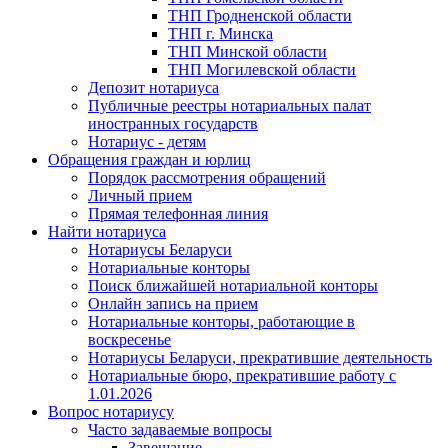
ТНП Гродненской области
ТНП г. Минска
ТНП Минской области
ТНП Могилевской области
Депозит нотариуса
Публичные реестры нотариальных палат
иностранных государств
Нотариус - детям
Обращения граждан и юрлиц
Порядок рассмотрения обращений
Личный прием
Прямая телефонная линия
Найти нотариуса
Нотариусы Беларуси
Нотариальные конторы
Поиск ближайшей нотариальной конторы
Онлайн запись на прием
Нотариальные конторы, работающие в
воскресенье
Нотариусы Беларуси, прекратившие деятельность
Нотариальные бюро, прекратившие работу с
1.01.2026
Вопрос нотариусу
Часто задаваемые вопросы
Завещание