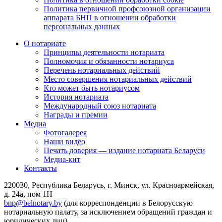
Политика первичной профсоюзной организации
аппарата БНП в отношении обработки
персональных данных
О нотариате
Принципы деятельности нотариата
Полномочия и обязанности нотариуса
Перечень нотариальных действий
Место совершения нотариальных действий
Кто может быть нотариусом
История нотариата
Международный союз нотариата
Награды и премии
Медиа
Фотогалерея
Наши видео
Печать доверия — издание нотариата Беларуси
Медиа-кит
Контакты
220030, Республика Беларусь, г. Минск, ул. Красноармейская,
д. 24а, пом 1Н
bnp@belnotary.by
(для корреспонденции в Белорусскую
нотариальную палату, за исключением обращений граждан и
юридических лиц)