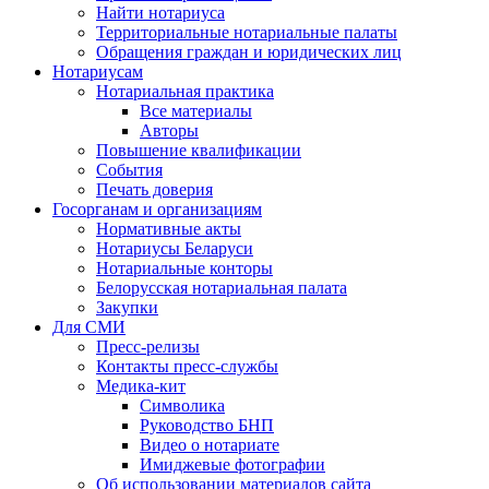
Найти нотариуса
Территориальные нотариальные палаты
Обращения граждан и юридических лиц
Нотариусам
Нотариальная практика
Все материалы
Авторы
Повышение квалификации
События
Печать доверия
Госорганам и организациям
Нормативные акты
Нотариусы Беларуси
Нотариальные конторы
Белорусская нотариальная палата
Закупки
Для СМИ
Пресс-релизы
Контакты пресс-службы
Медика-кит
Символика
Руководство БНП
Видео о нотариате
Имиджевые фотографии
Об использовании материалов сайта