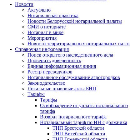
Новости
Актуально
Нотариальная практика
Новости Белорусской нотариальной палаты
СМИ о нотариате
Нотариат в мире
Мероприятия
Новости территориальных нотариальных палат
Справочная информация
Поиск открытого наследственного дела
Проверить доверенность
Единая информационная линия
Реестр переводчиков
Нотариальное обслуживание агрогородков
Законодательство
Локальные правовые акты БНП
Тарифы
Тарифы
Освобождение от уплаты нотариального
тарифа
Возврат нотариального тарифа
Нотариальный тариф по ИН с должника
ТНП Брестской области
ТНП Витебской области
ТНП Гомельской области