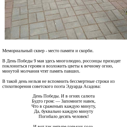
Мемориальный сквер - место памяти и скорби.
В День Победы 9 мая здесь многолюдно, россонцы приходят
поклониться героям и возложить цветы к вечному огню,
минутой молчания чтят память павших.
В такой день нельзя не вспомнить бессмертные строки из
стихотворения советского поэта Эдуарда Асадова:
День Победы. И в огнях салюта
Будто гром: — Запомните навек,
Что в сраженьях каждую минуту,
Да, буквально каждую минуту
Погибало десять человек!
И вот так четыре горьких года,