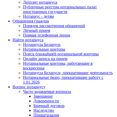
Депозит нотариуса
Публичные реестры нотариальных палат
иностранных государств
Нотариус - детям
Обращения граждан
Порядок рассмотрения обращений
Личный прием
Прямая телефонная линия
Найти нотариуса
Нотариусы Беларуси
Нотариальные конторы
Поиск ближайшей нотариальной конторы
Онлайн запись на прием
Нотариальные конторы, работающие в
воскресенье
Нотариусы Беларуси, прекратившие деятельность
Нотариальные бюро, прекратившие работу с
1.01.2026
Вопрос нотариусу
Часто задаваемые вопросы
Завещание
Доверенности
Брачный договор
Наследство
Приватизация