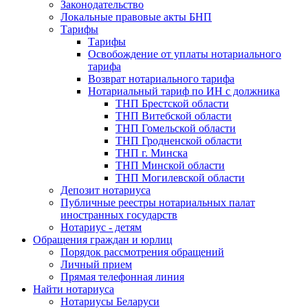
Законодательство
Локальные правовые акты БНП
Тарифы
Тарифы
Освобождение от уплаты нотариального
тарифа
Возврат нотариального тарифа
Нотариальный тариф по ИН с должника
ТНП Брестской области
ТНП Витебской области
ТНП Гомельской области
ТНП Гродненской области
ТНП г. Минска
ТНП Минской области
ТНП Могилевской области
Депозит нотариуса
Публичные реестры нотариальных палат
иностранных государств
Нотариус - детям
Обращения граждан и юрлиц
Порядок рассмотрения обращений
Личный прием
Прямая телефонная линия
Найти нотариуса
Нотариусы Беларуси