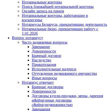
Нотариальные конторы
Поиск ближайшей нотариальной конторы
Онлайн запись на прием
Нотариальные конторы, работающие в
воскресенье
Нотариусы Беларуси, прекратившие деятельность
Нотариальные бюро, прекратившие работу с
1.01.2026
Вопрос нотариусу
Часто задаваемые вопросы
Завещание
Доверенности
Брачный договор
Наследство
Приватизация
Исполнительные надписи
Отчуждение недвижимого имущества
Иные вопросы
Нотариус отвечает
Брачные договоры
Доверенности
Договоры купли-продажи, мены, дарения
и&nbsp;иные договоры
с&nbsp;недвижимостью
Завещания