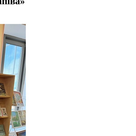
апіва»