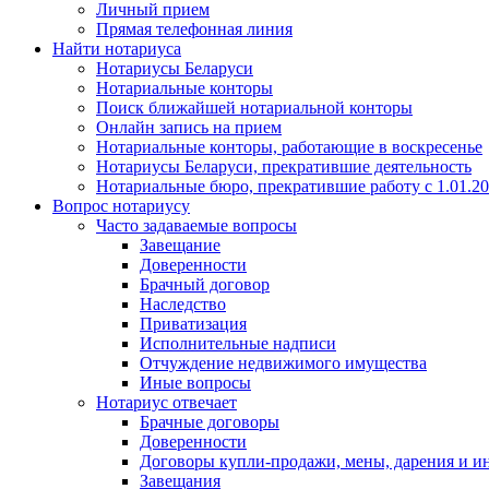
Личный прием
Прямая телефонная линия
Найти нотариуса
Нотариусы Беларуси
Нотариальные конторы
Поиск ближайшей нотариальной конторы
Онлайн запись на прием
Нотариальные конторы, работающие в воскресенье
Нотариусы Беларуси, прекратившие деятельность
Нотариальные бюро, прекратившие работу с 1.01.2
Вопрос нотариусу
Часто задаваемые вопросы
Завещание
Доверенности
Брачный договор
Наследство
Приватизация
Исполнительные надписи
Отчуждение недвижимого имущества
Иные вопросы
Нотариус отвечает
Брачные договоры
Доверенности
Договоры купли-продажи, мены, дарения и и
Завещания