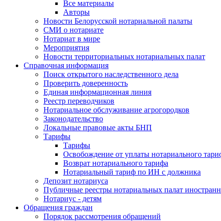
Все материалы
Авторы
Новости Белорусской нотариальной палаты
СМИ о нотариате
Нотариат в мире
Мероприятия
Новости территориальных нотариальных палат
Справочная информация
Поиск открытого наследственного дела
Проверить доверенность
Единая информационная линия
Реестр переводчиков
Нотариальное обслуживание агрогородков
Законодательство
Локальные правовые акты БНП
Тарифы
Тарифы
Освобождение от уплаты нотариального тари
Возврат нотариального тарифа
Нотариальный тариф по ИН с должника
Депозит нотариуса
Публичные реестры нотариальных палат иностранн
Нотариус - детям
Обращения граждан
Порядок рассмотрения обращений