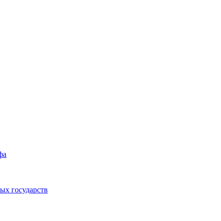
фа
ых государств