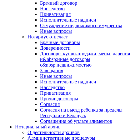
Брачный договор
Наследство
Приватизация
Исполнительные надписи
Отчуждение недвижимого имущества
Иные вопросы
Нотариус отвечает
Брачные договоры
Доверенности
Договоры купли-продажи, мены, дарения
и&nbsp;иные договоры
с&nbsp;недвижимостью
Завещания
Иные вопросы
Исполнительные надписи
Наследство
Приватизация
Прочие договоры
Согласия
Согласия на выезд ребенка за пределы
Республики Беларусь
Соглашения об уплате алиментов
Нотариальный архив
О деятельности архивов
Административные процедуры