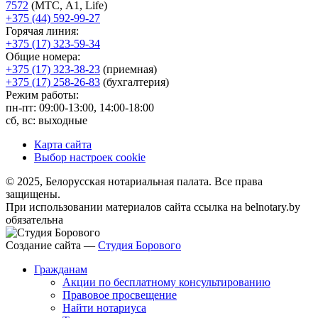
7572
(МТС, A1, Life)
+375 (44) 592-99-27
Горячая линия:
+375 (17) 323-59-34
Общие номера:
+375 (17) 323-38-23
(приемная)
+375 (17) 258-26-83
(бухгалтерия)
Режим работы:
пн-пт: 09:00-13:00, 14:00-18:00
сб, вс: выходные
Карта сайта
Выбор настроек cookie
© 2025, Белорусская нотариальная палата. Все права
защищены.
При использовании материалов сайта ссылка на belnotary.by
обязательна
Создание сайта —
Студия Борового
Гражданам
Акции по бесплатному консультированию
Правовое просвещение
Найти нотариуса