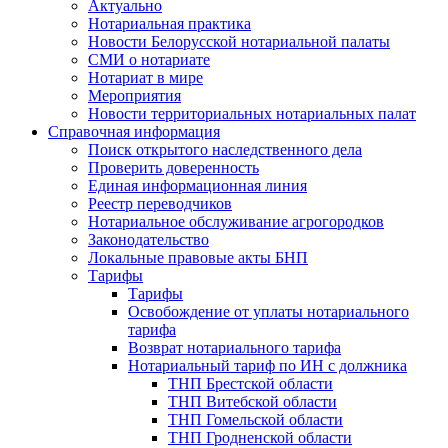
Актуально
Нотариальная практика
Новости Белорусской нотариальной палаты
СМИ о нотариате
Нотариат в мире
Мероприятия
Новости территориальных нотариальных палат
Справочная информация
Поиск открытого наследственного дела
Проверить доверенность
Единая информационная линия
Реестр переводчиков
Нотариальное обслуживание агрогородков
Законодательство
Локальные правовые акты БНП
Тарифы
Тарифы
Освобождение от уплаты нотариального
тарифа
Возврат нотариального тарифа
Нотариальный тариф по ИН с должника
ТНП Брестской области
ТНП Витебской области
ТНП Гомельской области
ТНП Гродненской области