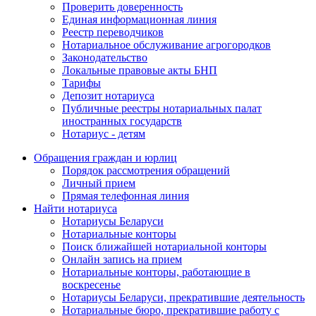
Проверить доверенность
Единая информационная линия
Реестр переводчиков
Нотариальное обслуживание агрогородков
Законодательство
Локальные правовые акты БНП
Тарифы
Депозит нотариуса
Публичные реестры нотариальных палат
иностранных государств
Нотариус - детям
Обращения граждан и юрлиц
Порядок рассмотрения обращений
Личный прием
Прямая телефонная линия
Найти нотариуса
Нотариусы Беларуси
Нотариальные конторы
Поиск ближайшей нотариальной конторы
Онлайн запись на прием
Нотариальные конторы, работающие в
воскресенье
Нотариусы Беларуси, прекратившие деятельность
Нотариальные бюро, прекратившие работу с