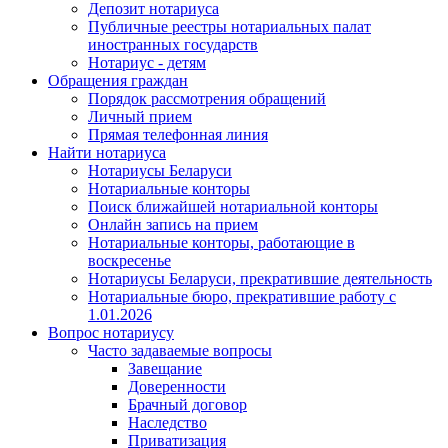
Депозит нотариуса
Публичные реестры нотариальных палат
иностранных государств
Нотариус - детям
Обращения граждан
Порядок рассмотрения обращений
Личный прием
Прямая телефонная линия
Найти нотариуса
Нотариусы Беларуси
Нотариальные конторы
Поиск ближайшей нотариальной конторы
Онлайн запись на прием
Нотариальные конторы, работающие в
воскресенье
Нотариусы Беларуси, прекратившие деятельность
Нотариальные бюро, прекратившие работу с
1.01.2026
Вопрос нотариусу
Часто задаваемые вопросы
Завещание
Доверенности
Брачный договор
Наследство
Приватизация