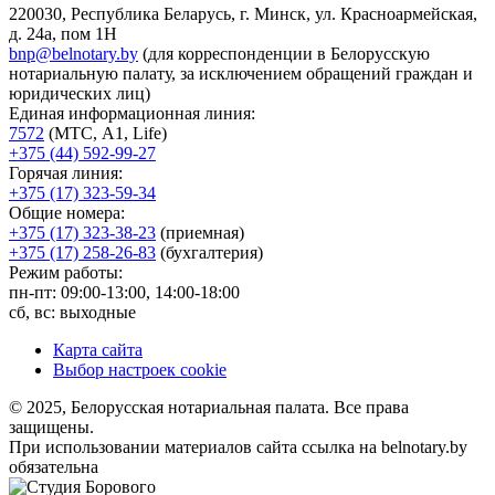
220030, Республика Беларусь, г. Минск, ул. Красноармейская,
д. 24а, пом 1Н
bnp@belnotary.by
(для корреспонденции в Белорусскую
нотариальную палату, за исключением обращений граждан и
юридических лиц)
Единая информационная линия:
7572
(МТС, A1, Life)
+375 (44) 592-99-27
Горячая линия:
+375 (17) 323-59-34
Общие номера:
+375 (17) 323-38-23
(приемная)
+375 (17) 258-26-83
(бухгалтерия)
Режим работы:
пн-пт: 09:00-13:00, 14:00-18:00
сб, вс: выходные
Карта сайта
Выбор настроек cookie
© 2025, Белорусская нотариальная палата. Все права
защищены.
При использовании материалов сайта ссылка на belnotary.by
обязательна