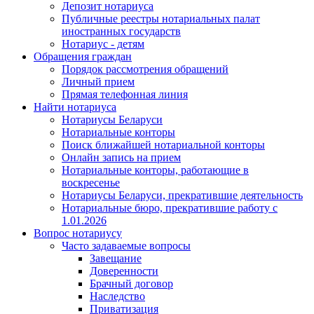
Депозит нотариуса
Публичные реестры нотариальных палат
иностранных государств
Нотариус - детям
Обращения граждан
Порядок рассмотрения обращений
Личный прием
Прямая телефонная линия
Найти нотариуса
Нотариусы Беларуси
Нотариальные конторы
Поиск ближайшей нотариальной конторы
Онлайн запись на прием
Нотариальные конторы, работающие в
воскресенье
Нотариусы Беларуси, прекратившие деятельность
Нотариальные бюро, прекратившие работу с
1.01.2026
Вопрос нотариусу
Часто задаваемые вопросы
Завещание
Доверенности
Брачный договор
Наследство
Приватизация