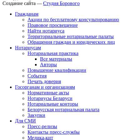
Создание сайта —
Студия Борового
Гражданам
Акции по бесплатному консультированию
Правовое просвещение
Найти нотариуса
Территориальные нотариальные палаты
Обращения граждан и юридических лиц
Нотариусам
Нотариальная практика
Все материалы
Авторы
Повышение квалификации
События
Печать доверия
Госорганам и организациям
Нормативные акты
Нотариусы Беларуси
Нотариальные конторы
Белорусская нотариальная палата
Закупки
Для СМИ
Пресс-релизы
Контакты пресс-службы
Медика-кит