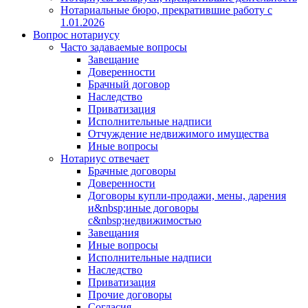
Нотариальные бюро, прекратившие работу с
1.01.2026
Вопрос нотариусу
Часто задаваемые вопросы
Завещание
Доверенности
Брачный договор
Наследство
Приватизация
Исполнительные надписи
Отчуждение недвижимого имущества
Иные вопросы
Нотариус отвечает
Брачные договоры
Доверенности
Договоры купли-продажи, мены, дарения
и&nbsp;иные договоры
с&nbsp;недвижимостью
Завещания
Иные вопросы
Исполнительные надписи
Наследство
Приватизация
Прочие договоры
Согласия