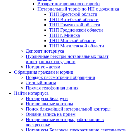
Возврат нотариального тарифа
Нотариальный тариф по ИН с должника
ТНП Брестской области
ТНП Витебской области
ТНП Гомельской области
ТНП Гродненской области
ТНП г. Минска
ТНП Минской области
ТНП Могилевской области
Депозит нотариуса
Публичные реестры нотариальных палат
иностранных государств
Нотариус - детям
Обращения граждан и юрлиц
Порядок рассмотрения обращений
Личный прием
Прямая телефонная линия
Найти нотариуса
Нотариусы Беларуси
Нотариальные конторы
Поиск ближайшей нотариальной конторы
Онлайн запись на прием
Нотариальные конторы, работающие в
воскресенье
Нотариусы Беларуси, прекратившие деятельность