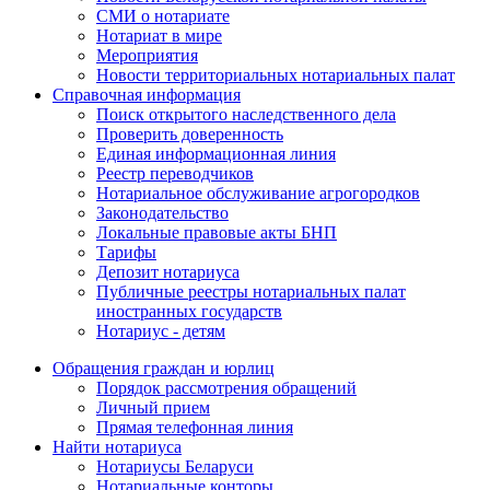
СМИ о нотариате
Нотариат в мире
Мероприятия
Новости территориальных нотариальных палат
Справочная информация
Поиск открытого наследственного дела
Проверить доверенность
Единая информационная линия
Реестр переводчиков
Нотариальное обслуживание агрогородков
Законодательство
Локальные правовые акты БНП
Тарифы
Депозит нотариуса
Публичные реестры нотариальных палат
иностранных государств
Нотариус - детям
Обращения граждан и юрлиц
Порядок рассмотрения обращений
Личный прием
Прямая телефонная линия
Найти нотариуса
Нотариусы Беларуси
Нотариальные конторы