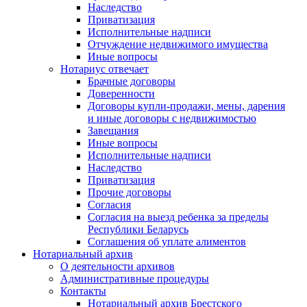
Наследство
Приватизация
Исполнительные надписи
Отчуждение недвижимого имущества
Иные вопросы
Нотариус отвечает
Брачные договоры
Доверенности
Договоры купли-продажи, мены, дарения
и иные договоры с недвижимостью
Завещания
Иные вопросы
Исполнительные надписи
Наследство
Приватизация
Прочие договоры
Согласия
Согласия на выезд ребенка за пределы
Республики Беларусь
Соглашения об уплате алиментов
Нотариальный архив
О деятельности архивов
Административные процедуры
Контакты
Нотариальный архив Брестского