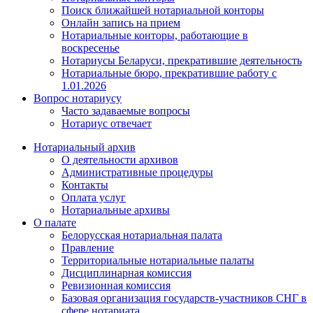
Поиск ближайшей нотариальной конторы
Онлайн запись на прием
Нотариальные конторы, работающие в
воскресенье
Нотариусы Беларуси, прекратившие деятельность
Нотариальные бюро, прекратившие работу с
1.01.2026
Вопрос нотариусу
Часто задаваемые вопросы
Нотариус отвечает
Нотариальный архив
О деятельности архивов
Административные процедуры
Контакты
Оплата услуг
Нотариальные архивы
О палате
Белорусская нотариальная палата
Правление
Территориальные нотариальные палаты
Дисциплинарная комиссия
Ревизионная комиссия
Базовая организация государств-участников СНГ в
сфере нотариата