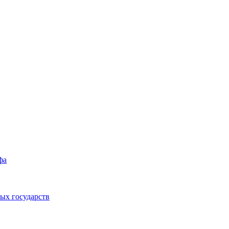
фа
ых государств