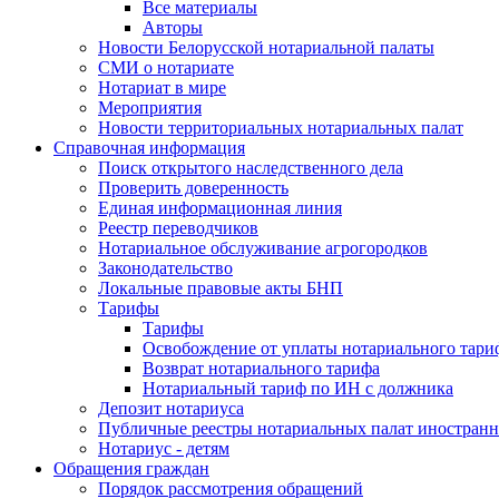
Все материалы
Авторы
Новости Белорусской нотариальной палаты
СМИ о нотариате
Нотариат в мире
Мероприятия
Новости территориальных нотариальных палат
Справочная информация
Поиск открытого наследственного дела
Проверить доверенность
Единая информационная линия
Реестр переводчиков
Нотариальное обслуживание агрогородков
Законодательство
Локальные правовые акты БНП
Тарифы
Тарифы
Освобождение от уплаты нотариального тари
Возврат нотариального тарифа
Нотариальный тариф по ИН с должника
Депозит нотариуса
Публичные реестры нотариальных палат иностранн
Нотариус - детям
Обращения граждан
Порядок рассмотрения обращений