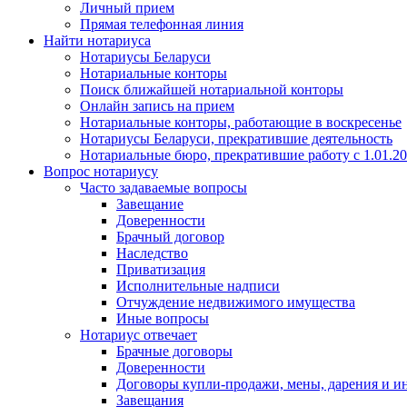
Личный прием
Прямая телефонная линия
Найти нотариуса
Нотариусы Беларуси
Нотариальные конторы
Поиск ближайшей нотариальной конторы
Онлайн запись на прием
Нотариальные конторы, работающие в воскресенье
Нотариусы Беларуси, прекратившие деятельность
Нотариальные бюро, прекратившие работу с 1.01.2
Вопрос нотариусу
Часто задаваемые вопросы
Завещание
Доверенности
Брачный договор
Наследство
Приватизация
Исполнительные надписи
Отчуждение недвижимого имущества
Иные вопросы
Нотариус отвечает
Брачные договоры
Доверенности
Договоры купли-продажи, мены, дарения и и
Завещания