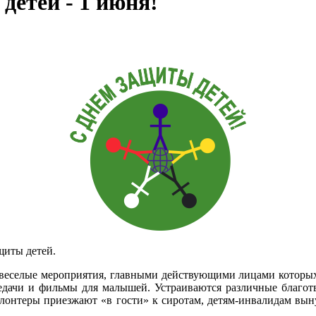
етей - 1 июня!
щиты детей.
 веселые мероприятия, главными действующими лицами которых
едачи и фильмы для малышей. Устраиваются различные благотв
олонтеры приезжают «в гости» к сиротам, детям-инвалидам вы