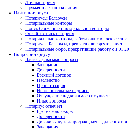
Личный прием
Прямая телефонная линия
Найти нотариуса
Нотариусы Беларуси
Нотариальные конторы
Поиск ближайшей нотариальной конторы
Онлайн запись на прием
Нотариальные конторы, работающие в воскресенье
Нотариусы Беларуси, прекратившие деятельность
Нотариальные бюро, прекратившие работу с 1.01.2
Вопрос нотариусу
Часто задаваемые вопросы
Завещание
Доверенности
Брачный договор
Наследство
Приватизация
Исполнительные надписи
Отчуждение недвижимого имущества
Иные вопросы
Нотариус отвечает
Брачные договоры
Доверенности
Договоры купли-продажи, мены, дарения и и
Завещания