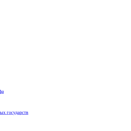
фа
ых государств