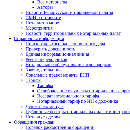
Все материалы
Авторы
Новости Белорусской нотариальной палаты
СМИ о нотариате
Нотариат в мире
Мероприятия
Новости территориальных нотариальных палат
Справочная информация
Поиск открытого наследственного дела
Проверить доверенность
Единая информационная линия
Реестр переводчиков
Нотариальное обслуживание агрогородков
Законодательство
Локальные правовые акты БНП
Тарифы
Тарифы
Освобождение от уплаты нотариального тари
Возврат нотариального тарифа
Нотариальный тариф по ИН с должника
Депозит нотариуса
Публичные реестры нотариальных палат иностранн
Нотариус - детям
Обращения граждан
Порядок рассмотрения обращений