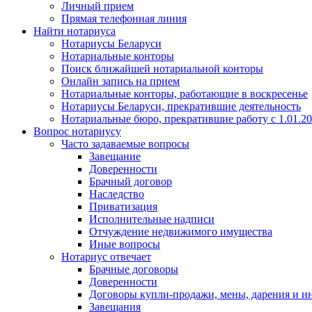
Личный прием
Прямая телефонная линия
Найти нотариуса
Нотариусы Беларуси
Нотариальные конторы
Поиск ближайшей нотариальной конторы
Онлайн запись на прием
Нотариальные конторы, работающие в воскресенье
Нотариусы Беларуси, прекратившие деятельность
Нотариальные бюро, прекратившие работу с 1.01.2
Вопрос нотариусу
Часто задаваемые вопросы
Завещание
Доверенности
Брачный договор
Наследство
Приватизация
Исполнительные надписи
Отчуждение недвижимого имущества
Иные вопросы
Нотариус отвечает
Брачные договоры
Доверенности
Договоры купли-продажи, мены, дарения и и
Завещания