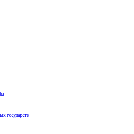
фа
ых государств