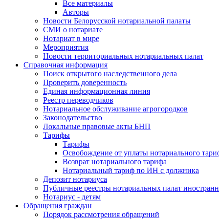
Все материалы
Авторы
Новости Белорусской нотариальной палаты
СМИ о нотариате
Нотариат в мире
Мероприятия
Новости территориальных нотариальных палат
Справочная информация
Поиск открытого наследственного дела
Проверить доверенность
Единая информационная линия
Реестр переводчиков
Нотариальное обслуживание агрогородков
Законодательство
Локальные правовые акты БНП
Тарифы
Тарифы
Освобождение от уплаты нотариального тари
Возврат нотариального тарифа
Нотариальный тариф по ИН с должника
Депозит нотариуса
Публичные реестры нотариальных палат иностранн
Нотариус - детям
Обращения граждан
Порядок рассмотрения обращений