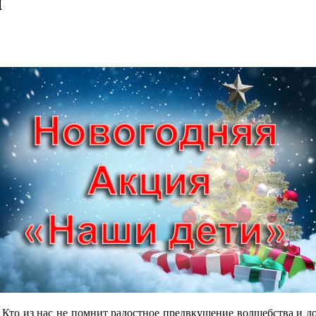
я
 Кто из нас не помнит радостное предвкушение волшебства и д