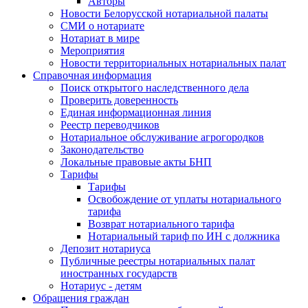
Авторы
Новости Белорусской нотариальной палаты
СМИ о нотариате
Нотариат в мире
Мероприятия
Новости территориальных нотариальных палат
Справочная информация
Поиск открытого наследственного дела
Проверить доверенность
Единая информационная линия
Реестр переводчиков
Нотариальное обслуживание агрогородков
Законодательство
Локальные правовые акты БНП
Тарифы
Тарифы
Освобождение от уплаты нотариального
тарифа
Возврат нотариального тарифа
Нотариальный тариф по ИН с должника
Депозит нотариуса
Публичные реестры нотариальных палат
иностранных государств
Нотариус - детям
Обращения граждан