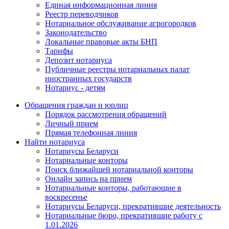
Единая информационная линия
Реестр переводчиков
Нотариальное обслуживание агрогородков
Законодательство
Локальные правовые акты БНП
Тарифы
Депозит нотариуса
Публичные реестры нотариальных палат
иностранных государств
Нотариус - детям
Обращения граждан и юрлиц
Порядок рассмотрения обращений
Личный прием
Прямая телефонная линия
Найти нотариуса
Нотариусы Беларуси
Нотариальные конторы
Поиск ближайшей нотариальной конторы
Онлайн запись на прием
Нотариальные конторы, работающие в
воскресенье
Нотариусы Беларуси, прекратившие деятельность
Нотариальные бюро, прекратившие работу с
1.01.2026