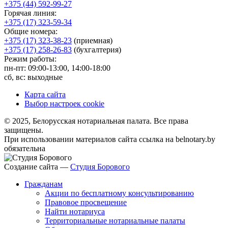
+375 (44) 592-99-27
Горячая линия:
+375 (17) 323-59-34
Общие номера:
+375 (17) 323-38-23
(приемная)
+375 (17) 258-26-83
(бухгалтерия)
Режим работы:
пн-пт: 09:00-13:00, 14:00-18:00
сб, вс: выходные
Карта сайта
Выбор настроек cookie
© 2025, Белорусская нотариальная палата. Все права
защищены.
При использовании материалов сайта ссылка на belnotary.by
обязательна
Создание сайта —
Студия Борового
Гражданам
Акции по бесплатному консультированию
Правовое просвещение
Найти нотариуса
Территориальные нотариальные палаты