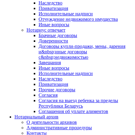
Наследство
Приватизация
Исполнительные надписи
Отчуждение недвижимого имущества
Иные вопросы
Нотариус отвечает
Брачные договоры
Доверенности
Договоры купли-продажи, мены, дарения
и&nbsp;иные договоры
с&nbsp;недвижимостью
Завещания
Иные вопросы
Исполнительные надписи
Наследство
Приватизация
Прочие договоры
Согласия
Согласия на выезд ребенка за пределы
Республики Беларусь
Соглашения об уплате алиментов
Нотариальный архив
О деятельности архивов
Административные процедуры
Контакты