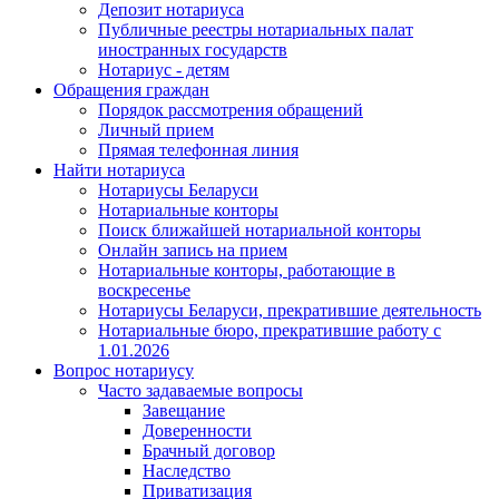
Депозит нотариуса
Публичные реестры нотариальных палат
иностранных государств
Нотариус - детям
Обращения граждан
Порядок рассмотрения обращений
Личный прием
Прямая телефонная линия
Найти нотариуса
Нотариусы Беларуси
Нотариальные конторы
Поиск ближайшей нотариальной конторы
Онлайн запись на прием
Нотариальные конторы, работающие в
воскресенье
Нотариусы Беларуси, прекратившие деятельность
Нотариальные бюро, прекратившие работу с
1.01.2026
Вопрос нотариусу
Часто задаваемые вопросы
Завещание
Доверенности
Брачный договор
Наследство
Приватизация