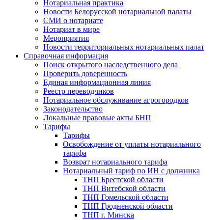
Нотариальная практика
Новости Белорусской нотариальной палаты
СМИ о нотариате
Нотариат в мире
Мероприятия
Новости территориальных нотариальных палат
Справочная информация
Поиск открытого наследственного дела
Проверить доверенность
Единая информационная линия
Реестр переводчиков
Нотариальное обслуживание агрогородков
Законодательство
Локальные правовые акты БНП
Тарифы
Тарифы
Освобождение от уплаты нотариального
тарифа
Возврат нотариального тарифа
Нотариальный тариф по ИН с должника
ТНП Брестской области
ТНП Витебской области
ТНП Гомельской области
ТНП Гродненской области
ТНП г. Минска