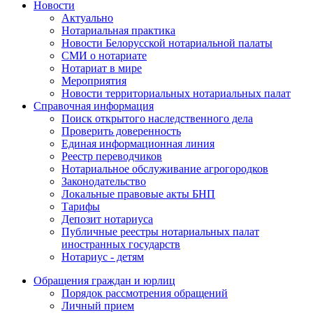
Новости
Актуально
Нотариальная практика
Новости Белорусской нотариальной палаты
СМИ о нотариате
Нотариат в мире
Мероприятия
Новости территориальных нотариальных палат
Справочная информация
Поиск открытого наследственного дела
Проверить доверенность
Единая информационная линия
Реестр переводчиков
Нотариальное обслуживание агрогородков
Законодательство
Локальные правовые акты БНП
Тарифы
Депозит нотариуса
Публичные реестры нотариальных палат
иностранных государств
Нотариус - детям
Обращения граждан и юрлиц
Порядок рассмотрения обращений
Личный прием