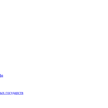
фа
ых государств