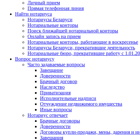
Личный прием
Прямая телефонная линия
Найти нотариуса
Нотариусы Беларуси
Нотариальные конторы
Поиск ближайшей нотариальной конторы
Онлайн запись на прием
Нотариальные конторы, работающие в воскресенье
Нотариусы Беларуси, прекратившие деятельность
Нотариальные бюро, прекратившие работу с 1.01.2
Вопрос нотариусу
Часто задаваемые вопросы
Завещание
Доверенности
Брачный договор
Наследство
Приватизация
Исполнительные надписи
Отчуждение недвижимого имущества
Иные вопросы
Нотариус отвечает
Брачные договоры
Доверенности
Договоры купли-продажи, мены, дарения и и
Завещания