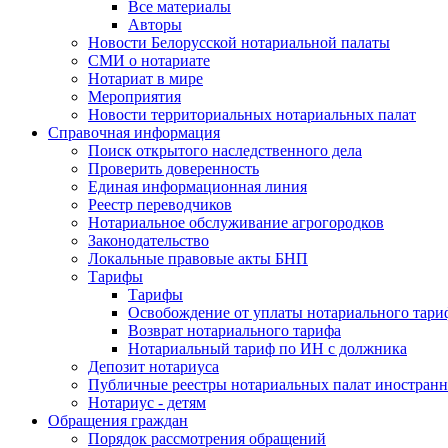
Все материалы
Авторы
Новости Белорусской нотариальной палаты
СМИ о нотариате
Нотариат в мире
Мероприятия
Новости территориальных нотариальных палат
Справочная информация
Поиск открытого наследственного дела
Проверить доверенность
Единая информационная линия
Реестр переводчиков
Нотариальное обслуживание агрогородков
Законодательство
Локальные правовые акты БНП
Тарифы
Тарифы
Освобождение от уплаты нотариального тари
Возврат нотариального тарифа
Нотариальный тариф по ИН с должника
Депозит нотариуса
Публичные реестры нотариальных палат иностранн
Нотариус - детям
Обращения граждан
Порядок рассмотрения обращений